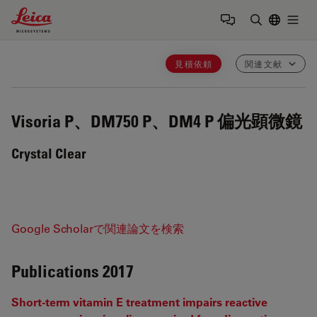
Leica Microsystems Logo
Togg
検索用語を
見積依頼
関連文献
Visoria P、DM750 P、DM4 P
偏光顕微鏡
Crystal Clear
Google Scholarで関連論文を検索
Publications 2017
Short-term vitamin E treatment impairs reactive