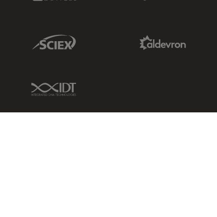
Sciex Link
Aldevron Link
IDT Link