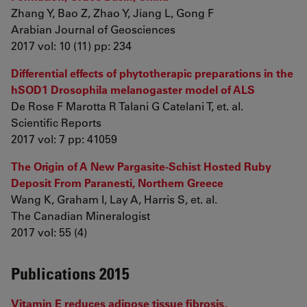
Zhang Y, Bao Z, Zhao Y, Jiang L, Gong F
Arabian Journal of Geosciences
2017 vol: 10 (11) pp: 234
Differential effects of phytotherapic preparations in the
hSOD1 Drosophila melanogaster model of ALS
De Rose F Marotta R Talani G Catelani T, et. al.
Scientific Reports
2017 vol: 7 pp: 41059
The Origin of A New Pargasite-Schist Hosted Ruby
Deposit From Paranesti, Northern Greece
Wang K, Graham I, Lay A, Harris S, et. al.
The Canadian Mineralogist
2017 vol: 55 (4)
Publications 2015
Vitamin E reduces adipose tissue fibrosis,