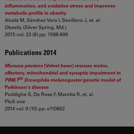
inflammation, and oxidative stress and improves
metabolic profile in obesity
Alcalá M, Sánchez-Vera I, Sevillano J, et. al.
Obesity (Silver Spring, Md.)
2015 vol: 23 (8) pp: 1598-606
Publications 2014
Mucuna pruriens
(Velvet bean) rescues motor,
olfactory, mitochondrial and synaptic impairment in
B9
PINK1
Drosophila melanogaster
genetic model of
Parkinson's disease
Poddighe S, De Rose F, Marotta R, et. al.
PloS one
2014 vol: 9 (10) pp: e110802