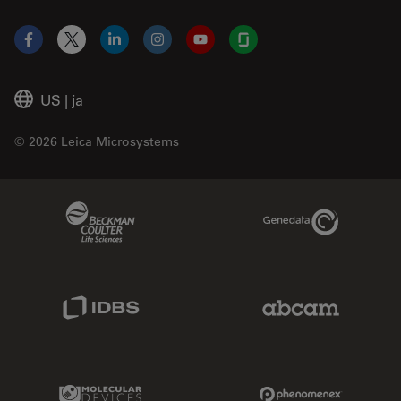
Facebook
X
LinkedIn
Instagram
YouTube
Glassdoor
US
|
ja
© 2026 Leica Microsystems
Beckman Coulter Link
Genedata Link
IDBS Link
Abcam Limited
Molecular Devices Link
Phenomenex L