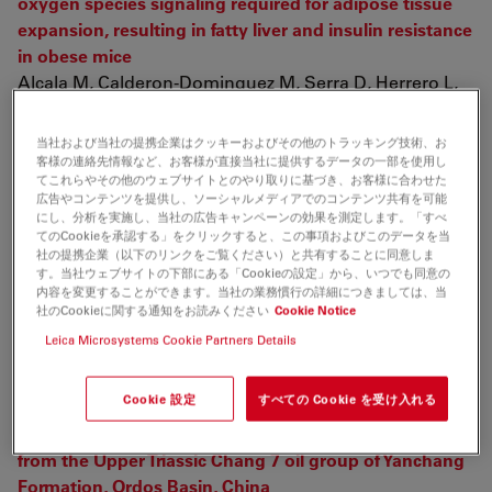
oxygen species signaling required for adipose tissue
expansion, resulting in fatty liver and insulin resistance
in obese mice
Alcala M, Calderon-Dominguez M, Serra D, Herrero L,
Ramos M, et. al.
PLOS ONE
当社および当社の提携企業はクッキーおよびその他のトラッキング技術、お
2017 vol: 12 (10) pp: e0186579
客様の連絡先情報など、お客様が直接当社に提供するデータの一部を使用し
てこれらやその他のウェブサイトとのやり取りに基づき、お客様に合わせた
広告やコンテンツを提供し、ソーシャルメディアでのコンテンツ共有を可能
Continuous microfiber drawing by interfacial charge
にし、分析を実施し、当社の広告キャンペーンの効果を測定します。「すべ
complexation between anionic cellulose nanofibers
てのCookieを承認する」をクリックすると、この事項およびこのデータを当
社の提携企業（以下のリンクをご覧ください）と共有することに同意しま
and cationic chitosan
す。当社ウェブサイトの下部にある「Cookieの設定」から、いつでも同意の
Grande R, Trovatti E, Carvalho A, Gandini A, Krywka C,
内容を変更することができます。当社の業務慣行の詳細につきましては、当
et. al.
社のCookieに関する通知をお読みください
Cookie Notice
J. Mater. Chem. A
Leica Microsystems Cookie Partners Details
2017 vol: 5 (25) pp: 13098-13103
Cookie 設定
すべての Cookie を受け入れる
Diagenesis and its controls on reservoir properties and
hydrocarbon potential in tight sandstone: a case study
from the Upper Triassic Chang 7 oil group of Yanchang
Formation, Ordos Basin, China