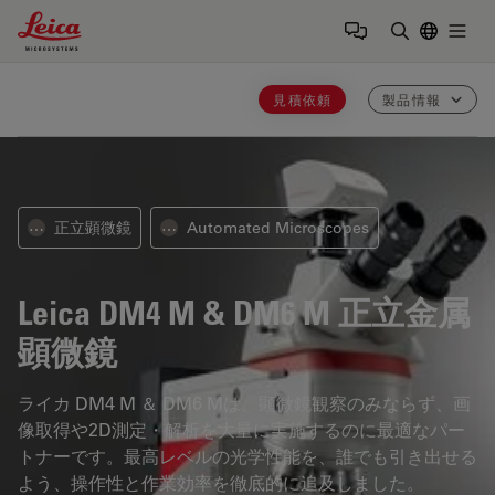
Leica Microsystems Logo
Togg
検索用語を
見積依頼
製品情報
正立顕微鏡
Automated Microscopes
⋯
⋯
Leica DM4 M & DM6 M
正立金属
顕微鏡
ライカ DM4 M ＆ DM6 Mは、顕微鏡観察のみならず、画
像取得や2D測定・解析を大量に実施するのに最適なパー
トナーです。最高レベルの光学性能を、誰でも引き出せる
よう、操作性と作業効率を徹底的に追及しました。