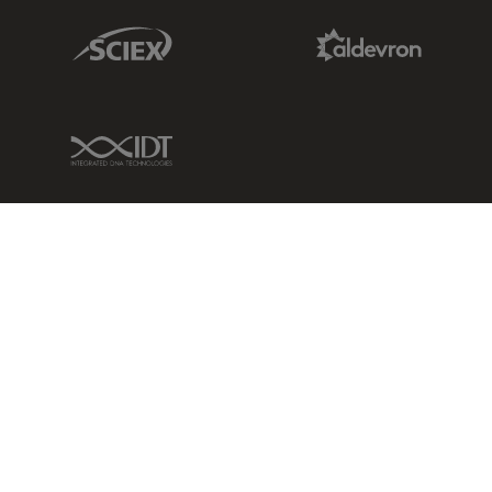
Sciex Link
Aldevron Link
IDT Link