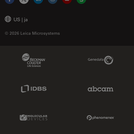
Facebook
X
LinkedIn
Instagram
YouTube
Glassdoor
US
|
ja
© 2026 Leica Microsystems
Beckman Coulter Link
Genedata Link
IDBS Link
Abcam Limited
Molecular Devices Link
Phenomenex L