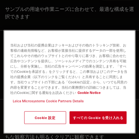
サンプルの用途や作業ニーズに合わせて、最適な構成を選
択できます
スピーディーな顕微鏡操
2
当社および当社の提携企業はクッキーおよびその他のトラッキング技術、お
作
客様の連絡先情報など、お客様が直接当社に提供するデータの一部を使用し
てこれらやその他のウェブサイトとのやり取りに基づき、お客様に合わせた
広告やコンテンツを提供し、ソーシャルメディアでのコンテンツ共有を可能
DM6 M: 観察方法切り替え、照明光量調節など顕微鏡操作
にし、分析を実施し、当社の広告キャンペーンの効果を測定します。「すべ
は、顕微鏡本体のタッチパネル、側面のボタン、外部コン
てのCookieを承認する」をクリックすると、この事項およびこのデータを当
社の提携企業（以下のリンクをご覧ください）と共有することに同意しま
トローラーSmartTouchから、顕微鏡をのぞいたまま快適
す。当社ウェブサイトの下部にある「Cookieの設定」から、いつでも同意の
に実施できます
内容を変更することができます。当社の業務慣行の詳細につきましては、当
社のCookieに関する通知をお読みください
Cookie Notice
Leica Microsystems Cookie Partners Details
最新のLED照明
3
Cookie 設定
すべての Cookie を受け入れる
最新の高輝度LED照明を搭載し、明視野
観察はもちろん、暗視野や偏光、微分干渉など暗くなりが
ちな観察方法も明るくクリアに観察できます