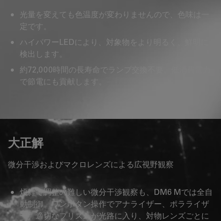
光量を変えても色温度が変わりませんので、色味は一
定です。
ハイパワーLEDにより、対象物をより明るく、鮮明に
検出します。
約72,000時間の長寿命でランプ交換不要、低消費電力
で節電にも貢献します。
大正解
微分干渉およびマクロレンズによる広視野観察
煩雑で調整の難しい微分干渉観察も、DM6 Mでは全自
動制御。ワンボタン操作でアナライザー、ポラライザ
ー、適切なプリズムが光路に入り、対物レンズごとに