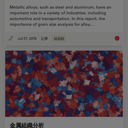
Metallic alloys, such as steel and aluminum, have an
important role in a variety of industries, including
automotive and transportation. In this report, the
importance of grain size analysis for alloy…
Jul 31, 2019
記事
結晶粒
How to A
金属組織分析