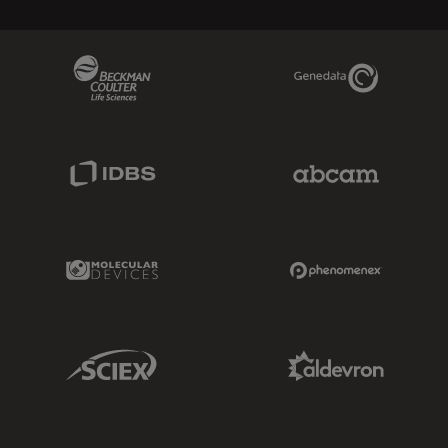
Beckman Coulter Link
Genedata Link
IDBS Link
Abcam Limited
Molecular Devices Link
Phenomenex L
Sciex Link
Aldevron Link