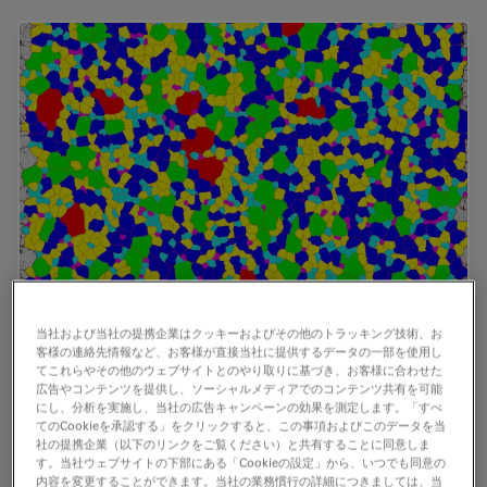
当社および当社の提携企業はクッキーおよびその他のトラッキング技術、お
Inverted Microscopes for Grain Size Analysis:
客様の連絡先情報など、お客様が直接当社に提供するデータの一部を使用し
てこれらやその他のウェブサイトとのやり取りに基づき、お客様に合わせた
Three Factors to Consider
広告やコンテンツを提供し、ソーシャルメディアでのコンテンツ共有を可能
にし、分析を実施し、当社の広告キャンペーンの効果を測定します。「すべ
てのCookieを承認する」をクリックすると、この事項およびこのデータを当
Microscopic steel grain size analysis is useful in
社の提携企業（以下のリンクをご覧ください）と共有することに同意しま
determining the quality of steel alloys for a given
す。当社ウェブサイトの下部にある「Cookieの設定」から、いつでも同意の
purpose such as building bridges vs railroad rails. This
内容を変更することができます。当社の業務慣行の詳細につきましては、当