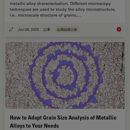
metallic alloy characterization. Different microscopy
techniques are used to study the alloy microstructure,
i.e., microscale structure of grains,…
Jan 08, 2020
記事
金属組織分析
Metallo
How to Adapt Grain Size Analysis of Metallic
Alloys to Your Needs