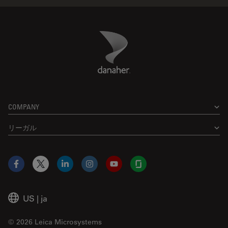
Danaher Logo
Footer
COMPANY
リーガル
Facebook
X
LinkedIn
Instagram
YouTube
Glassdoor
US
|
ja
© 2026 Leica Microsystems