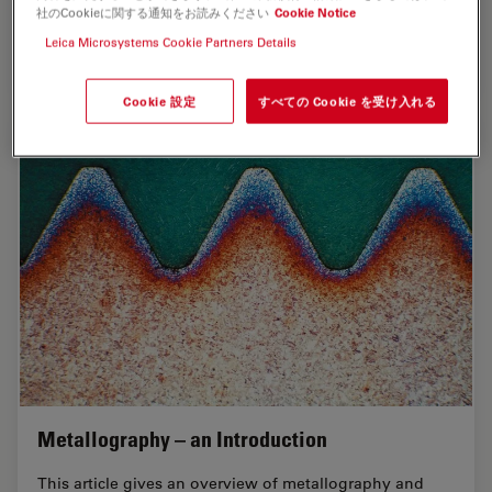
webinar will describe the preparation of…
社のCookieに関する通知をお読みください
Cookie Notice
Leica Microsystems Cookie Partners Details
Jul 24, 2020
オンラインセミナー
結晶粒
Inverte
Cookie 設定
すべての Cookie を受け入れる
Metallography – an Introduction
This article gives an overview of metallography and