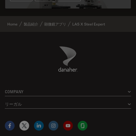
Home
製品紹介
顕微鏡アプリ
LAS X Steel Expert
Danaher Logo
Footer
COMPANY
リーガル
Facebook
X
LinkedIn
Instagram
YouTube
Glassdoor