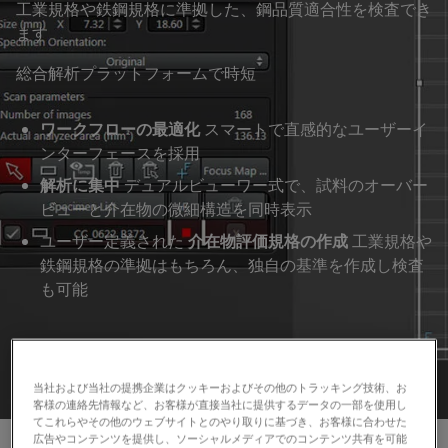
工業規格や鉄鋼規格に準拠した、鋼品質適合性を検査でき
ます
総合解析プラットフォームで時短
ワークフローの最適化
スマートで直感的なユーザーイ
ンターフェースを採用
解析に集中
デュアルビューワー式で、試料のオーバー
ビューと介在物の微細構造を同時表示
ユーザー定義された
介在物評価規格の作成
工業規格や
鉄鋼規格の準拠はもちろん、独自の基準を作成し検査
も可能
見積依頼
当社および当社の提携企業はクッキーおよびその他のトラッキング技術、お
客様の連絡先情報など、お客様が直接当社に提供するデータの一部を使用し
てこれらやその他のウェブサイトとのやり取りに基づき、お客様に合わせた
広告やコンテンツを提供し、ソーシャルメディアでのコンテンツ共有を可能