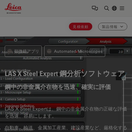
Leica Microsystems Logo
Togg
検索用語を
見積依頼
製品情報
顕微鏡アプリ
Automated Microscopes
⋯
⋯
LAS X Steel Expert
鋼分析ソフトウェア
鋼中の非金属介在物を迅速、確実に評価
LAS X Steel Expertは、鋼中の非金属介在物の正確な評価
を迅速、容易にします。
自動車、輸送、金属加工産業、建設産業など、厳格化する