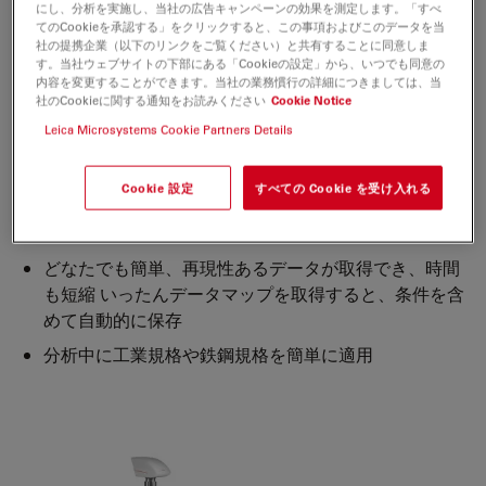
にし、分析を実施し、当社の広告キャンペーンの効果を測定します。「すべ
ワークフローの最適化
てのCookieを承認する」をクリックすると、この事項およびこのデータを当
社の提携企業（以下のリンクをご覧ください）と共有することに同意しま
す。当社ウェブサイトの下部にある「Cookieの設定」から、いつでも同意の
介在物分析のために迅速なワークフローの実現。 LAS X
内容を変更することができます。当社の業務慣行の詳細につきましては、当
Steel Expertは、鉄鋼の特性に大きな影響を及ぼす、非金
社のCookieに関する通知をお読みください
Cookie Notice
属介在物の自動解析をサポートします 複数の試料分析、
Leica Microsystems Cookie Partners Details
手動スクリーニングおよび認定など、ニーズに最適に合っ
たワークフローを選択できます。
Cookie 設定
すべての Cookie を受け入れる
複数の検査対象も、数回のクリックだけで迅速に定義
どなたでも簡単、再現性あるデータが取得でき、時間
も短縮 いったんデータマップを取得すると、条件を含
めて自動的に保存
分析中に工業規格や鉄鋼規格を簡単に適用