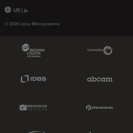
US
|
ja
© 2026 Leica Microsystems
Beckman Coulter Link
Genedata Link
IDBS Link
Abcam Limited
Molecular Devices Link
Phenomenex L
Sciex Link
Aldevron Link