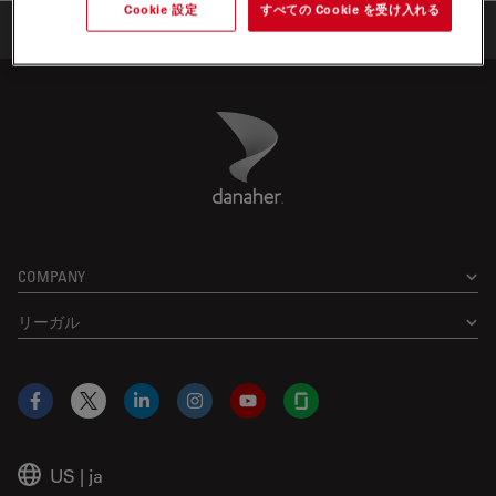
Cookie 設定
すべての Cookie を受け入れる
Home
学びと共有
ウェビナー
Danaher Logo
Footer
COMPANY
リーガル
Facebook
X
LinkedIn
Instagram
YouTube
Glassdoor
US
|
ja