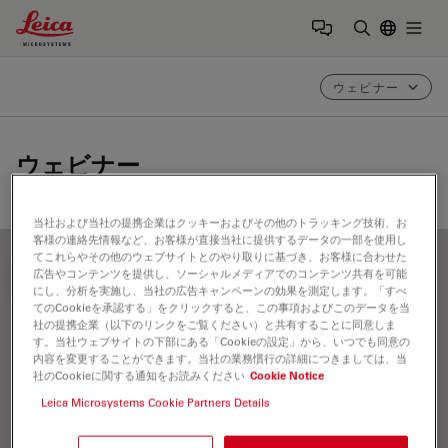
Leica Microsystems Logo
Togg
検索用語を
ウェビナー
ウェビナー
当社および当社の提携企業はクッキーおよびその他のトラッキング技術、お
客様の連絡先情報など、お客様が直接当社に提供するデータの一部を使用し
てこれらやその他のウェブサイトとのやり取りに基づき、お客様に合わせた
広告やコンテンツを提供し、ソーシャルメディアでのコンテンツ共有を可能
FILTER ARTICLES
にし、分析を実施し、当社の広告キャンペーンの効果を測定します。「すべ
てのCookieを承認する」をクリックすると、この事項およびこのデータを当
社の提携企業（以下のリンクをご覧ください）と共有することに同意しま
す。当社ウェブサイトの下部にある「Cookieの設定」から、いつでも同意の
Cellular Analysis
内容を変更することができます。当社の業務慣行の詳細につきましては、当
社のCookieに関する通知をお読みください
Cookie Notice
Leica Microsystems Cookie Partners Details