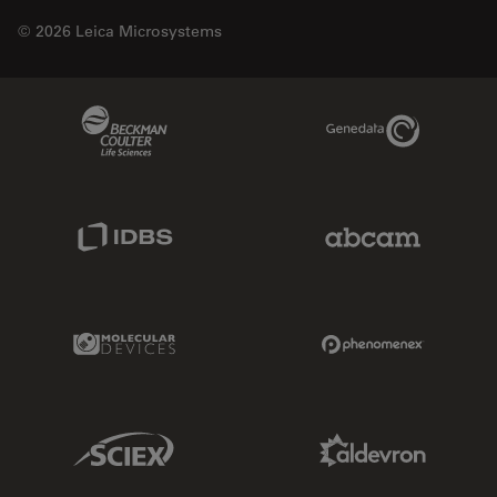
© 2026 Leica Microsystems
Beckman Coulter Link
Genedata Link
IDBS Link
Abcam Limited
Molecular Devices Link
Phenomenex L
Sciex Link
Aldevron Link