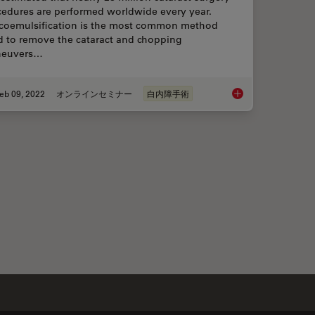
cedures are performed worldwide every year.
coemulsification is the most common method
d to remove the cataract and chopping
euvers…
eb 09, 2022
オンラインセミナー
白内障手術
r Superior Visualization in Cataract Surgery
Dr. Tawfik Shares hi