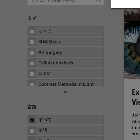
タグ
すべて
3D画像表示
AR Surgery
Cellular Analysis
CLEM
Contrast Methods in Light
Ex
Microscopy
Vi
Drosophila Research
言語
EMBLイメージングセンター
Joi
すべて
Alm
FLIM（蛍光寿命イメージング顕
thei
微鏡法）
英語
str
FluoSync