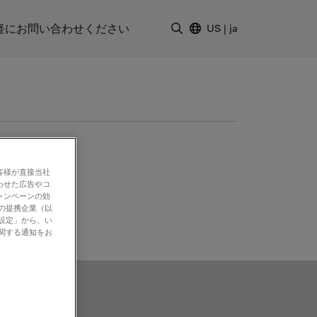
軽にお問い合わせください
US
|
ja
検索用語を入力
客様が直接当社
わせた広告やコ
ャンペーンの効
社の提携企業（以
の設定」から、い
に関する通知をお