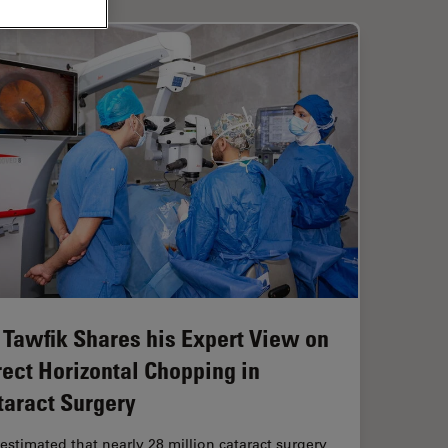
. Tawfik Shares his Expert View on
rect Horizontal Chopping in
taract Surgery
s estimated that nearly 28 million cataract surgery