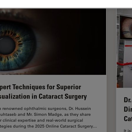
pert Techniques for Superior
sualization in Cataract Surgery
Dr
Di
n renowned ophthalmic surgeons, Dr. Hussein
uhtaseb and Mr. Simon Madge, as they share
Ca
r clinical expertise and real-world surgical
ategies during the 2025 Online Cataract Surgery…
It i