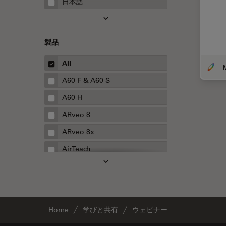
日本語
FRAP
FRET
製品
Fテクニック
All
HyD
A60 F & A60 S
Inverted Microscopy
A60 H
Neuro-Oncology
ARveo 8
Neurovascular Surgery
ARveo 8x
Red Reflex
AirTeach
SEM
Aivia
Service
Cell DIVE
STED
Cleanliness Analysis Systems
STELLARISの機能
Home
学びと共有
ウェビナー
DM IL LED
TEM