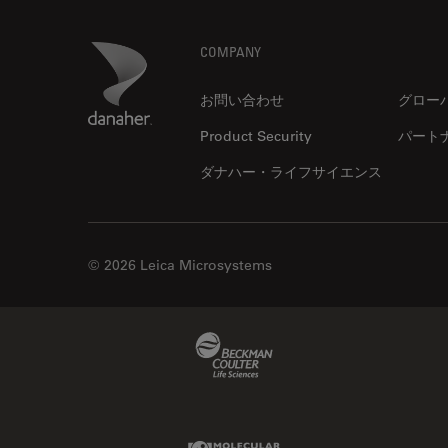
DM ILM
Thunderイメージング
Footer
Danaher Logo
DM1000
COMPANY
TIRF
DM1000 LED
Upright Microscopy
お問い合わせ
グロー
DM4 B & DM6 B
アプリケーションノート
Product Security
パート
DM4 M
イオンビームミリング
ダナハー・ライフサイエンス
DM4 P, DM750 P & Visoria P
インダストリー
DM500
インペリアル・カレッジ・ロン
ドンイメージングハブ
DM6 FS
© 2026 Leica Microsystems
ウイルス学
DM6 M LIBS
ウルトラミクロトーム
DM750
Beckman Coulter Link
エルゴノミクス
DM750 M
エレクトロニクスおよび半導体
DM8000 M & DM12000 M
産業
DMi1
Molecular Devices Link
エレクトロニクスのための断面