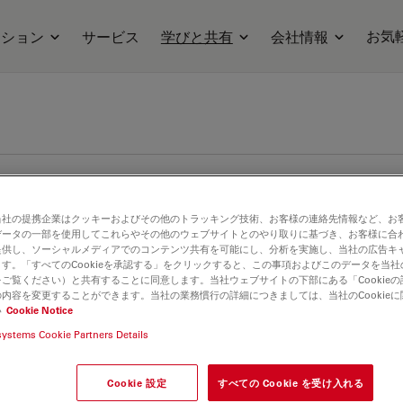
お気
ーション
サービス
学びと共有
会社情報
当社の提携企業はクッキーおよびその他のトラッキング技術、お客様の連絡先情報など、お
データの一部を使用してこれらやその他のウェブサイトとのやり取りに基づき、お客様に合
提供し、ソーシャルメディアでのコンテンツ共有を可能にし、分析を実施し、当社の広告キ
す。「すべてのCookieを承認する」をクリックすると、この事項およびこのデータを当
ご覧ください）と共有することに同意します。当社ウェブサイトの下部にある「Cookie
内容を変更することができます。当社の業務慣行の詳細につきましては、当社のCookie
い
Cookie Notice
systems Cookie Partners Details
Cookie 設定
すべての Cookie を受け入れる
d Reflex