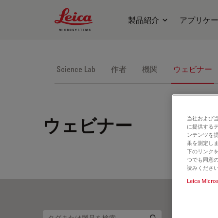
Leica Microsystems Logo
製品紹介
アプリケ
Science Lab
作者
機関
ウェビナー
当社および
ウェビナー
に提供する
ンテンツを
果を測定しま
下のリンクを
つでも同意の
読みくださ
Leica Micro
Re