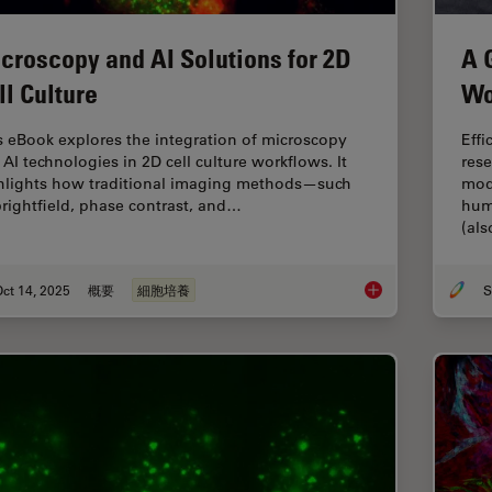
croscopy and AI Solutions for 2D
A 
ll Culture
Wo
s eBook explores the integration of microscopy
Effi
 AI technologies in 2D cell culture workflows. It
rese
hlights how traditional imaging methods—such
mod
brightfield, phase contrast, and…
hum
(al
ct 14, 2025
概要
細胞培養
S
Microscopy and AI So