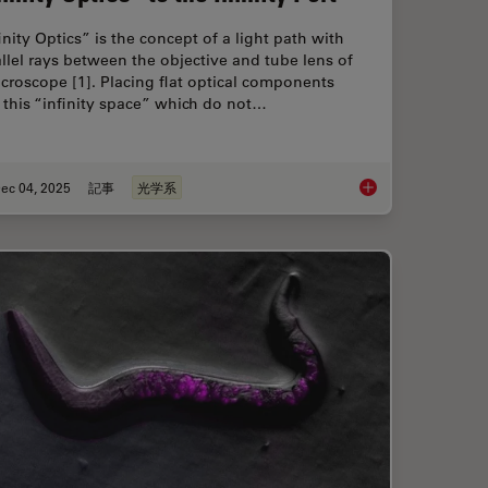
inity Optics” is the concept of a light path with
llel rays between the objective and tube lens of
croscope [1]. Placing flat optical components
 this “infinity space” which do not…
ec 04, 2025
記事
光学系
ence Microscopy
Infinity Optical Syste