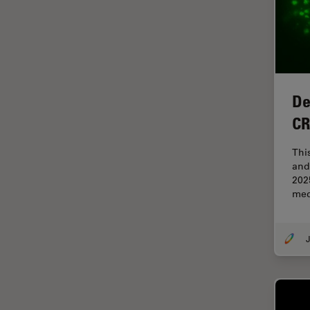
ゼブラフィッシュの研究
デジタルマイクロスコープ
バイオファーマ
バッテリー製造
プリント基板（PCB）
De
ボストン・イノベーション・ハ
CR
ブ
Thi
マイクロエレクトロニクス
and
マイクロサージェリー
202
med
マイクロハブ・イメージング
メディカル
J
モデル生物
ライトシート顕微鏡
ライフサイエンス