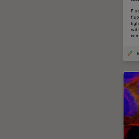
Thunderイメージング
Flu
TIRF
flu
lig
Upright Microscopy
wit
ca
アプリケーションノート
イオンビームミリング
インダストリー
インペリアル・カレッジ・ロン
ドンイメージングハブ
ウイルス学
ウルトラミクロトーム
エルゴノミクス
エレクトロニクスおよび半導体
産業
エレクトロニクスのための断面