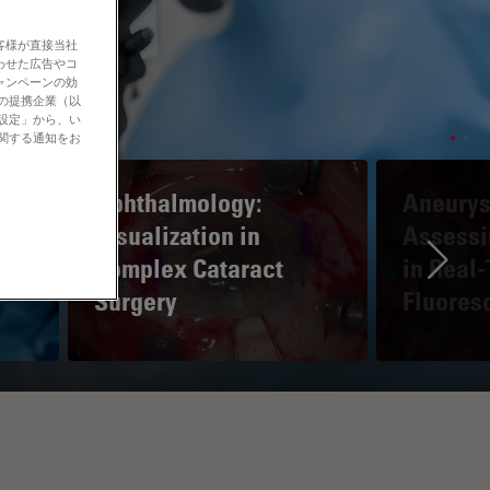
客様が直接当社
わせた広告やコ
ャンペーンの効
社の提携企業（以
の設定」から、い
に関する通知をお
Ophthalmology:
Aneurys
e
Visualization in
Assessi
Complex Cataract
in Real
Ne
Surgery
Fluores