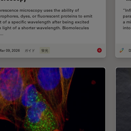
orescence microscopy uses the ability of
“Inf
orophores, dyes, or fluorescent proteins to emit
para
ht of a specific wavelength after being excited
a mi
h light of a shorter wavelength. Biomolecules
into
n…
Mar 09, 2026
ガイド
蛍光
D
A Guide to Fluoresc