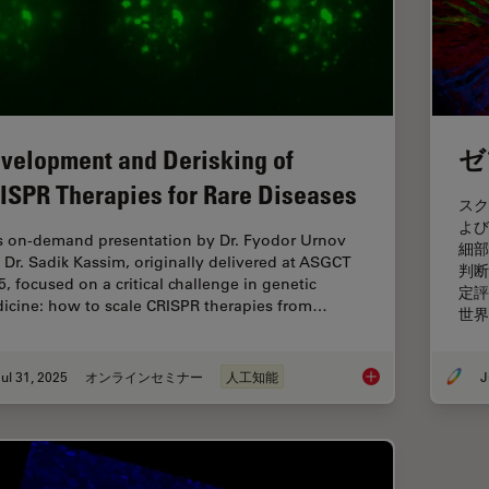
velopment and Derisking of
ゼ
ISPR Therapies for Rare Diseases
スク
よび
s on-demand presentation by Dr. Fyodor Urnov
細部
 Dr. Sadik Kassim, originally delivered at ASGCT
判断
5, focused on a critical challenge in genetic
定評
icine: how to scale CRISPR therapies from…
世界
ul 31, 2025
オンラインセミナー
人工知能
J
Development and Der