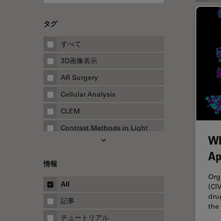
タグ
すべて
3D画像表示
AR Surgery
Cellular Analysis
CLEM
Contrast Methods in Light
Wh
Microscopy
Ap
Drosophila Research
情報
EMBLイメージングセンター
Org
All
(CI
FLIM（蛍光寿命イメージング顕
dru
微鏡法）
記事
the
FluoSync
チュートリアル