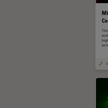
解析
オックスフォード・センター・
Mi
オブ・エクセレンス
Ce
オルガノイド＋3D細胞培養
カメラ
Thi
and
がん研究
hig
as 
クライオSEM
クライオ電子顕微鏡
クリーニング
O
コーティング
コヒーレントラマン散乱(CRS)
サンフランシスコ・イノベーシ
ョン・ハブ
サンプル調製