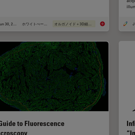
acqu
ill
Jun 30, 2026
ホワイトぺーパー
オルガノイド＋3D細胞培養
What’s the Best Org
Guide to Fluorescence
In
croscopy
“In