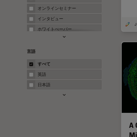
FRAP
オンラインセミナー
FRET
インタビュー
Fテクニック
ホワイトぺーパー
HyD
ケーススタディ
Inverted Microscopy
概要
言語
Neuro-Oncology
ガイド
すべて
Neurovascular Surgery
英語
Red Reflex
日本語
SEM
Service
STED
STELLARISの機能
A 
TEM
Mi