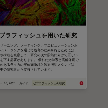
ブラフィッシュを用いた研究
リーニング、ソーティング、マニピュレーションお
イメージングを通じて最良の結果を得るためには、
や構造を観察して、研究の次の段階に向けて正しい
を下す必要があります。 優れた光学系と高解像度で
のあるライカの実体顕微鏡と透過照明スタンドは、
中の研究者から支持されています。
un 26, 2025
ガイド
ゼブラフィッシュの研究
isking of CRISPR Therapies for Rare Diseases
ゼブラフィッシュを