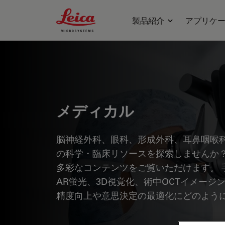
Leica Microsystems Logo
製品紹介
アプリケ
メディカル
脳神経外科、眼科、形成外科、耳鼻咽喉
の科学・臨床リソースを探索しませんか？
多彩なコンテンツをご覧いただけます。 
AR蛍光、3D視覚化、術中OCTイメー
精度向上や意思決定の最適化にどのよう