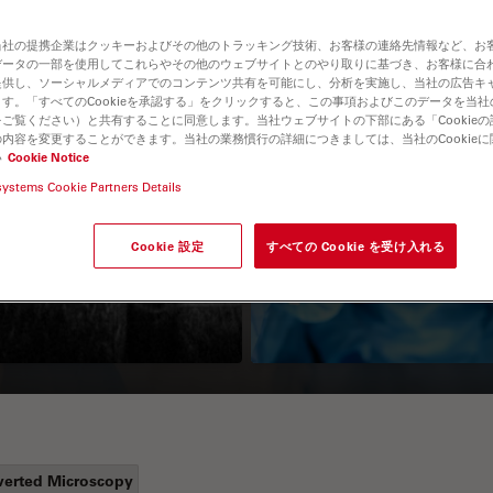
当社の提携企業はクッキーおよびその他のトラッキング技術、お客様の連絡先情報など、お
データの一部を使用してこれらやその他のウェブサイトとのやり取りに基づき、お客様に合
提供し、ソーシャルメディアでのコンテンツ共有を可能にし、分析を実施し、当社の広告キ
す。「すべてのCookieを承認する」をクリックすると、この事項およびこのデータを当
ご覧ください）と共有することに同意します。当社ウェブサイトの下部にある「Cookie
内容を変更することができます。当社の業務慣行の詳細につきましては、当社のCookie
い
Cookie Notice
systems Cookie Partners Details
Guide to OCT
How to Drape a
Surgical Microscop
Cookie 設定
すべての Cookie を受け入れる
verted Microscopy