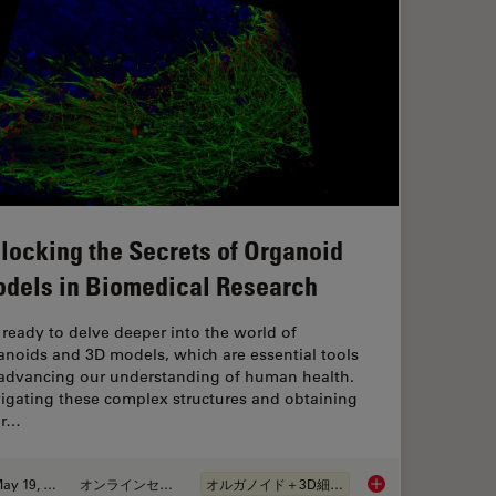
locking the Secrets of Organoid
dels in Biomedical Research
 ready to delve deeper into the world of
anoids and 3D models, which are essential tools
 advancing our understanding of human health.
igating these complex structures and obtaining
ar…
May 19, 2025
オンラインセミナー
オルガノイド＋3D細胞培養
Unlocking the Secre