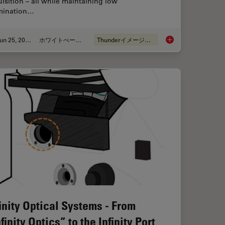
isition – all while maintaining low
umination…
Jun 25, 2026
ホワイトぺーパー
Thunderイメージング
anoid Imaging Approach for Early Drug Discovery?
Fast, High-Contrast 
finity Optical Systems - From
finity Optics” to the Infinity Port