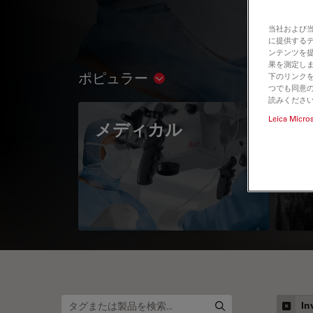
当社および
に提供する
ンテンツを
果を測定しま
ポピュラー
下のリンクを
Show subnavigation
つでも同意の
読みくださ
Leica Micro
メディカル
A 
In