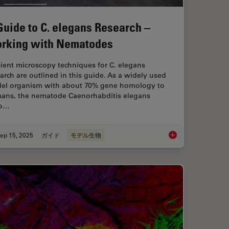
Guide to C. elegans Research –
rking with Nematodes
cient microscopy techniques for C. elegans
arch are outlined in this guide. As a widely used
el organism with about 70% gene homology to
ans, the nematode Caenorhabditis elegans
so…
ep 15, 2025
ガイド
モデル生物
lutions for 2D Cell Culture
A Guide to C. elega