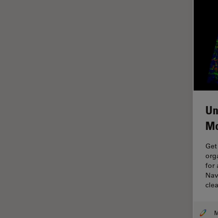
ライブセルイメージング
ラベルフリー
レーザーマイクロダイセクショ
ン（LMD）
レーザー誘起ブレークダウン分
光法(LIBS)
ワイドフィールド顕微鏡
Un
人工知能
Mo
位相差顕微鏡
偏光
Get
org
光コヒーレンス トモグラフィ
for
（OCT）
Nav
cle
光学系
光学顕微鏡