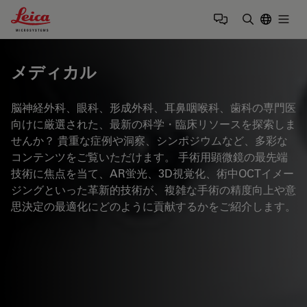
Leica Microsystems Logo
Togg
検索用語を
メディカル
脳神経外科、眼科、形成外科、耳鼻咽喉科、歯科の専門医
向けに厳選された、最新の科学・臨床リソースを探索しま
せんか？ 貴重な症例や洞察、シンポジウムなど、多彩な
コンテンツをご覧いただけます。 手術用顕微鏡の最先端
技術に焦点を当て、AR蛍光、3D視覚化、術中OCTイメー
ジングといった革新的技術が、複雑な手術の精度向上や意
思決定の最適化にどのように貢献するかをご紹介します。