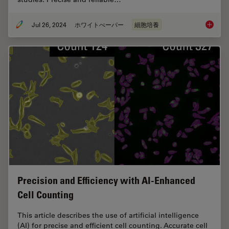
Jul 26, 2024
ホワイトぺーパー
細胞培養
Leveragi
Precision and Efficiency with AI-Enhanced
Cell Counting
This article describes the use of artificial intelligence
(AI) for precise and efficient cell counting. Accurate cell