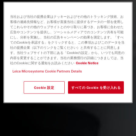
当社および当社の提携企業はクッキーおよびその他のトラッキング技術、お
客様の連絡先情報など、お客様が直接当社に提供するデータの一部を使用し
てこれらやその他のウェブサイトとのやり取りに基づき、お客様に合わせた
広告やコンテンツを提供し、ソーシャルメディアでのコンテンツ共有を可能
にし、分析を実施し、当社の広告キャンペーンの効果を測定します。「すべ
てのCookieを承認する」をクリックすると、この事項およびこのデータを当
社の提携企業（以下のリンクをご覧ください）と共有することに同意しま
す。当社ウェブサイトの下部にある「Cookieの設定」から、いつでも同意の
内容を変更することができます。当社の業務慣行の詳細につきましては、当
社のCookieに関する通知をお読みください
Cookie Notice
Leica Microsystems Cookie Partners Details
Cookie 設定
すべての Cookie を受け入れる