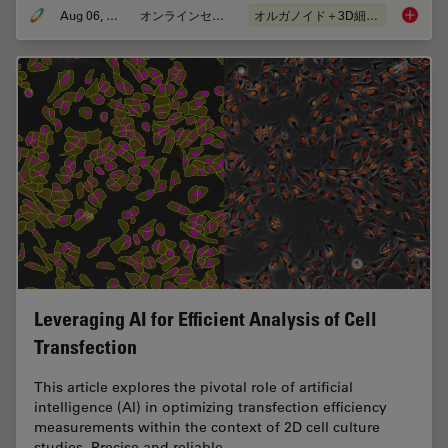
Aug 06, 2024
オンラインセミナー
オルガノイド＋3D細胞培養
How Eff
Leveraging AI for Efficient Analysis of Cell
Transfection
This article explores the pivotal role of artificial
intelligence (AI) in optimizing transfection efficiency
measurements within the context of 2D cell culture
studies. Precise and reliable…