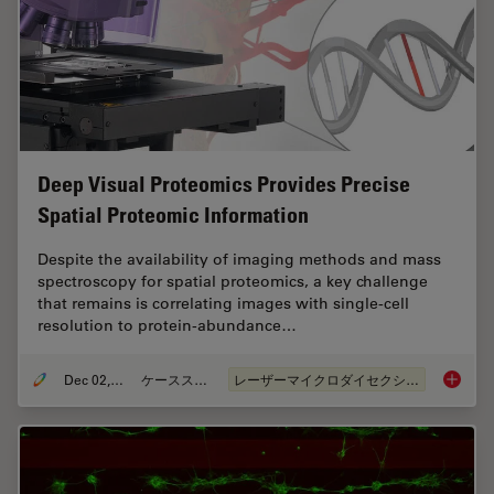
Deep Visual Proteomics Provides Precise
Spatial Proteomic Information
Despite the availability of imaging methods and mass
spectroscopy for spatial proteomics, a key challenge
that remains is correlating images with single-cell
resolution to protein-abundance…
Dec 02, 2024
ケーススタディ
レーザーマイクロダイセクション（LMD）
Deep Vi