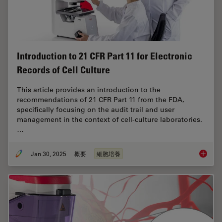
Introduction to 21 CFR Part 11 for Electronic
Records of Cell Culture
This article provides an introduction to the
recommendations of 21 CFR Part 11 from the FDA,
specifically focusing on the audit trail and user
management in the context of cell-culture laboratories.
…
Jan 30, 2025
概要
細胞培養
Introduc