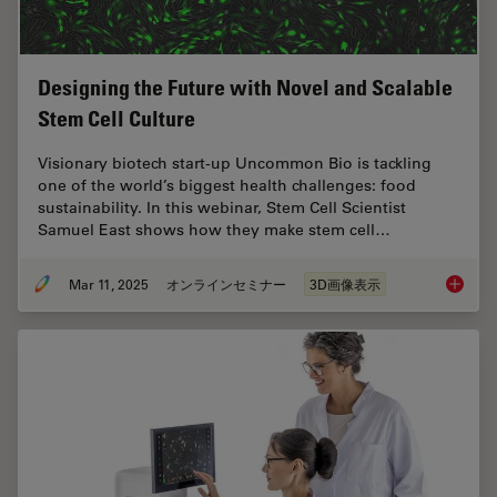
Designing the Future with Novel and Scalable
Stem Cell Culture
Visionary biotech start-up Uncommon Bio is tackling
one of the world’s biggest health challenges: food
sustainability. In this webinar, Stem Cell Scientist
Samuel East shows how they make stem cell…
Mar 11, 2025
オンラインセミナー
3D画像表示
Designi