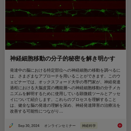
神経細胞移動の分子的秘密を解き明かす
発達中の脳における特定部位への神経細胞の移動を調べるに
は、さまざまなアプローチを用いることができます。このウ
ェビナーでは、オックスフォード大学の専門家が、神経発達
過程における大脳皮質の機能層への神経細胞移動の分子メカ
ニズムを解明するために使用している顕微鏡ツールとアッセ
イについて紹介します。これらのプロセスを理解すること
は、健全な脳の発達の理解を深め、神経発達障害の治療法を
改善する可能性につながり…
Sep 30, 2024
オンラインセミナー
神経科学
神経細