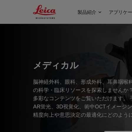
Leica Microsystems Logo
製品紹介
アプリケ
メディカル
脳神経外科、眼科、形成外科、耳鼻咽喉
の科学・臨床リソースを探索しませんか？
多彩なコンテンツをご覧いただけます。 
AR蛍光、3D視覚化、術中OCTイメー
精度向上や意思決定の最適化にどのよう