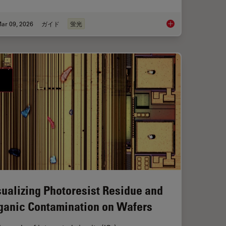
ar 09, 2026
ガイド
蛍光
Workflow in Blood Cancer (MPNs)
A Guide to Fluoresc
sualizing Photoresist Residue and
ganic Contamination on Wafers