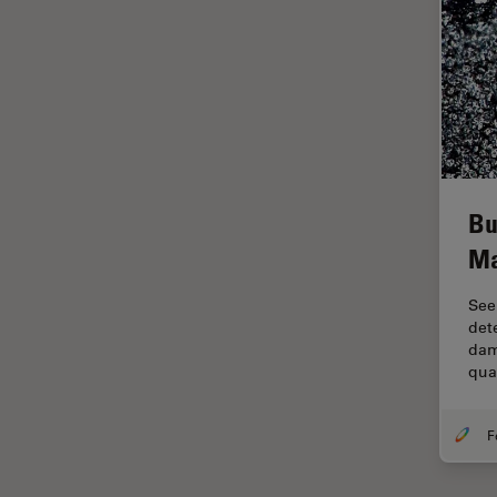
ゼブラフィッシュの研究
デジタルマイクロスコープ
バイオファーマ
バッテリー製造
プリント基板（PCB）
ボストン・イノベーション・ハ
ブ
Bu
マイクロエレクトロニクス
Ma
マイクロサージェリー
See
マイクロハブ・イメージング
det
dam
メディカル
qua
モデル生物
ライトシート顕微鏡
ライフサイエンス