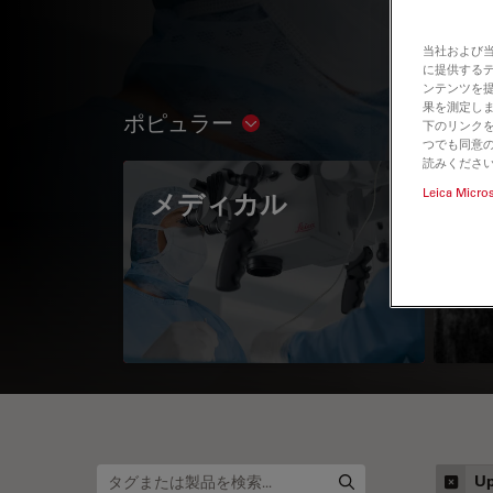
当社および
に提供する
ンテンツを
果を測定しま
ポピュラー
下のリンクを
Show subnavigation
つでも同意の
読みくださ
Leica Micro
メディカル
A 
Up