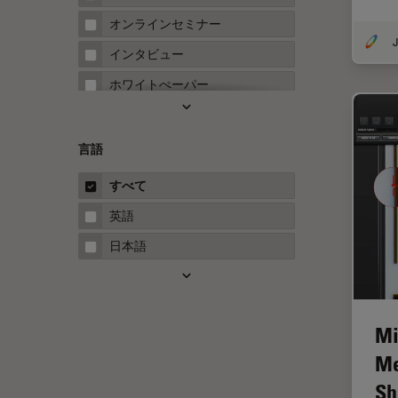
FRAP
オンラインセミナー
J
FRET
インタビュー
Fテクニック
ホワイトぺーパー
HyD
ケーススタディ
Inverted Microscopy
概要
言語
Neuro-Oncology
ガイド
すべて
Neurovascular Surgery
英語
Red Reflex
日本語
SEM
Service
STED
Mi
STELLARISの機能
Me
TEM
Sh