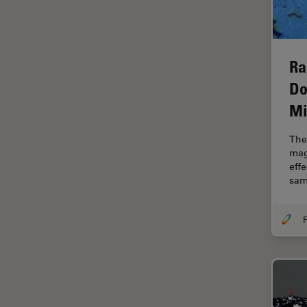
解析
オックスフォード・センター・
オブ・エクセレンス
オルガノイド＋3D細胞培養
Ra
Do
カメラ
Mi
がん研究
クライオSEM
The 
mag
クライオ電子顕微鏡
eff
クリーニング
sam
コーティング
F
コヒーレントラマン散乱(CRS)
サンフランシスコ・イノベーシ
ョン・ハブ
サンプル調製