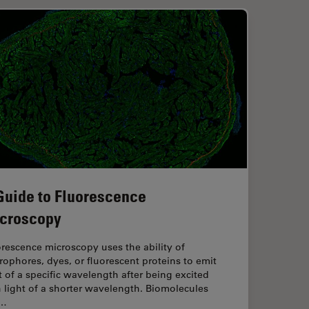
Guide to Fluorescence
croscopy
rescence microscopy uses the ability of
rophores, dyes, or fluorescent proteins to emit
t of a specific wavelength after being excited
 light of a shorter wavelength. Biomolecules
n…