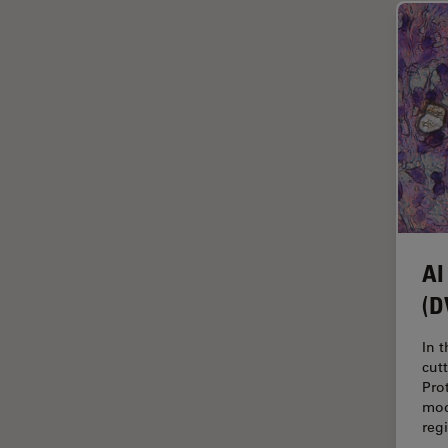
ライブセルイメージング
ラベルフリー
レーザーマイクロダイセクショ
ン（LMD）
レーザー誘起ブレークダウン分
光法(LIBS)
ワイドフィールド顕微鏡
人工知能
位相差顕微鏡
AI
偏光
(D
光コヒーレンス トモグラフィ
（OCT）
In 
cut
光学系
Pro
mod
光学顕微鏡
reg