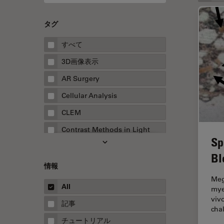
タグ
すべて
3D画像表示
AR Surgery
Cellular Analysis
CLEM
Contrast Methods in Light
Sp
Microscopy
Bl
Drosophila Research
情報
EMBLイメージングセンター
Meg
All
mye
FLIM（蛍光寿命イメージング顕
viv
微鏡法）
記事
cha
FluoSync
チュートリアル