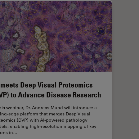
 meets Deep Visual Proteomics
VP) to Advance Disease Research
this webinar, Dr. Andreas Mund will introduce a
ting-edge platform that merges Deep Visual
teomics (DVP) with AI-powered pathology
els, enabling high-resolution mapping of key
ions in…