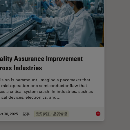
ality Assurance Improvement
ross Industries
cision is paramount. Imagine a pacemaker that
s mid-operation or a semiconductor flaw that
es a critical system crash. In industries, such as
cal devices, electronics, and…
ct 30, 2025
記事
品質保証／品質管理
ng Battery Manufacturing
Quality Assurance I