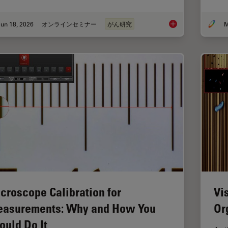
un 18, 2026
オンラインセミナー
がん研究
M
Spatial Proteomics 
croscope Calibration for
Vi
asurements: Why and How You
Or
ould Do It