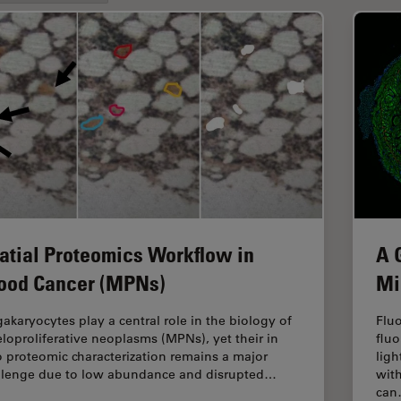
atial Proteomics Workflow in
A 
ood Cancer (MPNs)
Mi
akaryocytes play a central role in the biology of
Fluo
loproliferative neoplasms (MPNs), yet their in
fluo
o proteomic characterization remains a major
ligh
llenge due to low abundance and disrupted…
with
ca