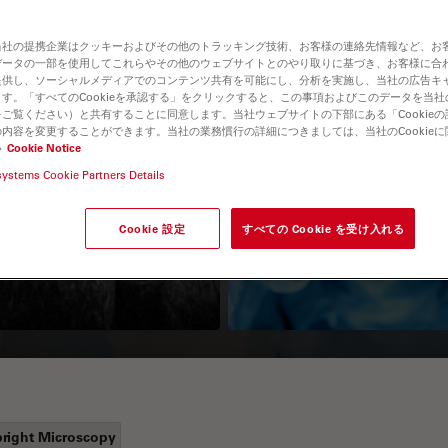
当社の提携企業はクッキーおよびその他のトラッキング技術、お客様の連絡先情報など、お
データの一部を使用してこれらやその他のウェブサイトとのやり取りに基づき、お客様に合
提供し、ソーシャルメディアでのコンテンツ共有を可能にし、分析を実施し、当社の広告キ
す。「すべてのCookieを承認する」をクリックすると、この事項およびこのデータを当
ご覧ください）と共有することに同意します。当社ウェブサイトの下部にある「Cookie
内容を変更することができます。当社の業務慣行の詳細につきましては、当社のCookie
い
Cookie Notice
systems Cookie Partners Details
Guide to OCT
How to Drape a
Surgical Microscop
Cookie 設定
すべての Cookie を受け入れる
right Microscopy