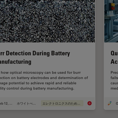
rr Detection During Battery
Qu
nufacturing
Ac
 how optical microscopy can be used for burr
Pre
ection on battery electrodes and determination of
fail
age potential to achieve rapid and reliable
caus
lity control during battery manufacturing.
medi
Feb 12, 2026
ホワイトぺーパー
エレクトロニクスのための断面解析
O
Burr Detection Duri