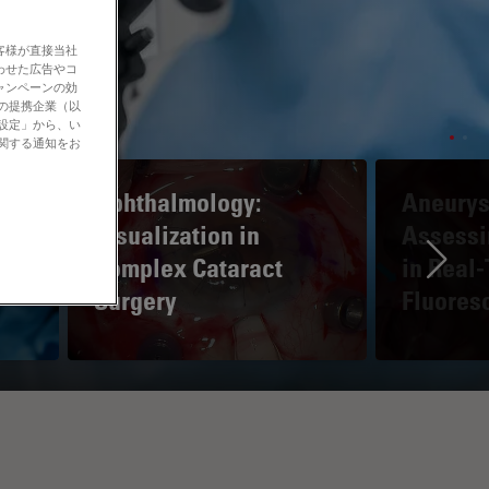
客様が直接当社
わせた広告やコ
ャンペーンの効
社の提携企業（以
の設定」から、い
に関する通知をお
Ophthalmology:
Aneurys
e
Visualization in
Assessi
Complex Cataract
in Real
Ne
Surgery
Fluores