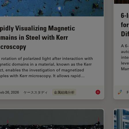
6-
fo
pidly Visualizing Magnetic
Di
mains in Steel with Kerr
croscopy
A 6
auto
inte
rotation of polarized light after interaction with
leve
netic domains in a material, known as the Kerr
Man
ect, enables the investigation of magnetized
ples with Kerr microscopy. It allows rapid…
eb 26, 2026
ケーススタディ
金属組織分析
Rapidly Visualizing 