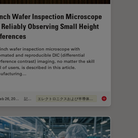
Inch Wafer Inspection Microscope
r Reliably Observing Small Height
fferences
-inch wafer inspection microscope with
mated and reproducible DIC (differential
rference contrast) imaging, no matter the skill
l of users, is described in this article.
ufacturing…
Feb 26, 2026
記事
エレクトロニクスおよび半導体産業
Magnetic Domains in Steel with Kerr Microscopy
6-Inch Wafer Inspect