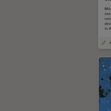
Thunderイメージング
Mic
TIRF
con
con
Upright Microscopy
dev
in 
アプリケーションノート
イオンビームミリング
インダストリー
インペリアル・カレッジ・ロン
ドンイメージングハブ
ウイルス学
ウルトラミクロトーム
エルゴノミクス
エレクトロニクスおよび半導体
産業
エレクトロニクスのための断面