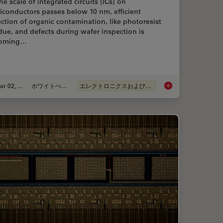
he scale of integrated circuits (ICs) on
iconductors passes below 10 nm, efficient
ction of organic contamination, like photoresist
due, and defects during wafer inspection is
oming…
Mar 02, 2026
ホワイトぺーパー
エレクトロニクスおよび半導体産業
ion for Measurements: Why and How You Should Do It
Visualizing Photores