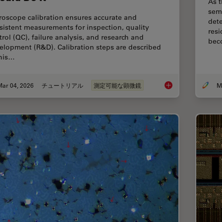
As t
sem
roscope calibration ensures accurate and
dete
sistent measurements for inspection, quality
resi
trol (QC), failure analysis, and research and
bec
elopment (R&D). Calibration steps are described
this…
Mar 04, 2026
チュートリアル
測定可能な顕微鏡
Microscope Calibrat