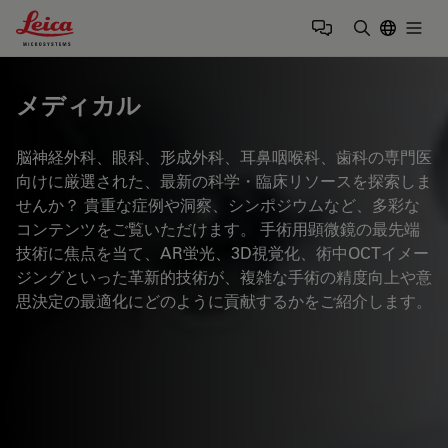
Leica Microsystems Logo
Togg
検索用語を
メディカル
脳神経外科、眼科、形成外科、耳鼻咽喉科、歯科の専門医
向けに厳選された、最新の科学・臨床リソースを探索しま
せんか？ 貴重な症例や洞察、シンポジウムなど、多彩な
コンテンツをご覧いただけます。 手術用顕微鏡の最先端
技術に焦点を当て、AR蛍光、3D視覚化、術中OCTイメー
ジングといった革新的技術が、複雑な手術の精度向上や意
思決定の最適化にどのように貢献するかをご紹介します。