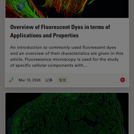
Overview of Fluorescent Dyes in terms of
Applications and Properties
An introduction to commonly used fluorescent dyes
and an overview of their characteristics are given in this
article. Fluorescence microscopy is used for the study
of specific cellular components with…
Mar 16, 2026
記事
蛍光
Overvie