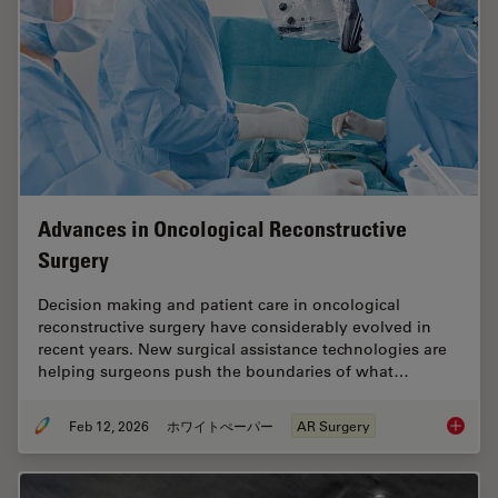
Advances in Oncological Reconstructive
Surgery
Decision making and patient care in oncological
reconstructive surgery have considerably evolved in
recent years. New surgical assistance technologies are
helping surgeons push the boundaries of what…
Feb 12, 2026
ホワイトぺーパー
AR Surgery
Advance