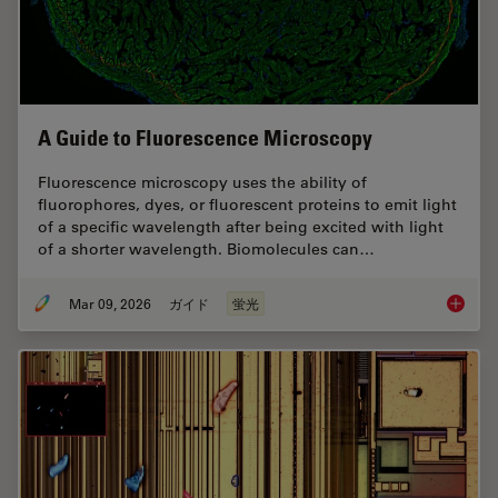
A Guide to Fluorescence Microscopy
Fluorescence microscopy uses the ability of
fluorophores, dyes, or fluorescent proteins to emit light
of a specific wavelength after being excited with light
of a shorter wavelength. Biomolecules can…
Mar 09, 2026
ガイド
蛍光
A Guide