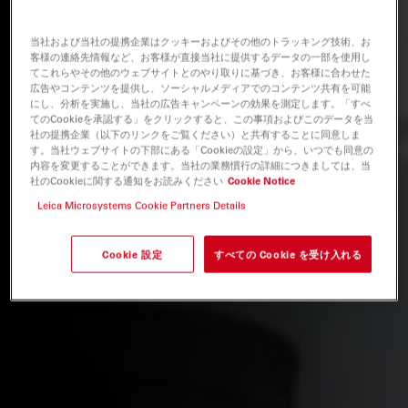
当社および当社の提携企業はクッキーおよびその他のトラッキング技術、お
客様の連絡先情報など、お客様が直接当社に提供するデータの一部を使用し
てこれらやその他のウェブサイトとのやり取りに基づき、お客様に合わせた
広告やコンテンツを提供し、ソーシャルメディアでのコンテンツ共有を可能
にし、分析を実施し、当社の広告キャンペーンの効果を測定します。「すべ
てのCookieを承認する」をクリックすると、この事項およびこのデータを当
社の提携企業（以下のリンクをご覧ください）と共有することに同意しま
す。当社ウェブサイトの下部にある「Cookieの設定」から、いつでも同意の
内容を変更することができます。当社の業務慣行の詳細につきましては、当
社のCookieに関する通知をお読みください
Cookie Notice
Leica Microsystems Cookie Partners Details
Cookie 設定
すべての Cookie を受け入れる