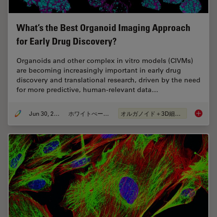
What’s the Best Organoid Imaging Approach
for Early Drug Discovery?
Organoids and other complex in vitro models (CIVMs)
are becoming increasingly important in early drug
discovery and translational research, driven by the need
for more predictive, human-relevant data…
Jun 30, 2026
ホワイトぺーパー
オルガノイド＋3D細胞培養
What’s 