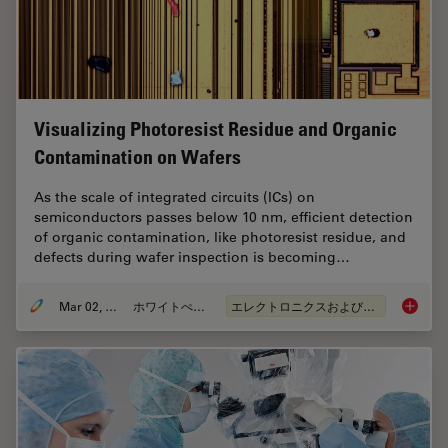
Visualizing Photoresist Residue and Organic
Contamination on Wafers
As the scale of integrated circuits (ICs) on
semiconductors passes below 10 nm, efficient detection
of organic contamination, like photoresist residue, and
defects during wafer inspection is becoming…
Mar 02, 2026
ホワイトぺーパー
エレクトロニクスおよび半導体産業
Visuali