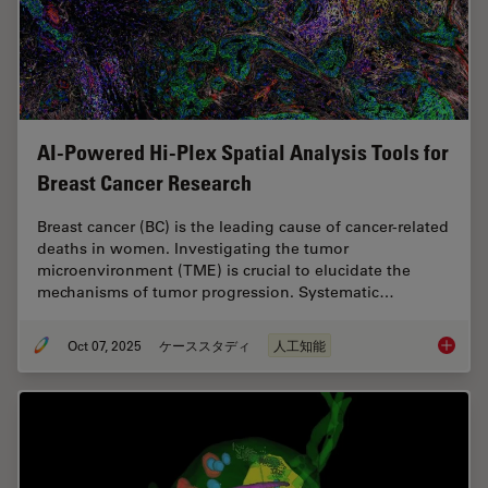
AI-Powered Hi-Plex Spatial Analysis Tools for
Breast Cancer Research
Breast cancer (BC) is the leading cause of cancer-related
deaths in women. Investigating the tumor
microenvironment (TME) is crucial to elucidate the
mechanisms of tumor progression. Systematic…
Oct 07, 2025
ケーススタディ
人工知能
AI-Powe