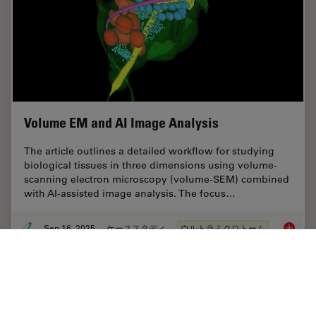
Volume EM and AI Image Analysis
The article outlines a detailed workflow for studying
biological tissues in three dimensions using volume-
scanning electron microscopy (volume-SEM) combined
with AI-assisted image analysis. The focus…
Sep 16, 2025
ケーススタディ
ウルトラミクロトーム
Volume 