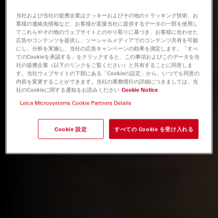
当社および当社の提携企業はクッキーおよびその他のトラッキング技術、お
客様の連絡先情報など、お客様が直接当社に提供するデータの一部を使用し
てこれらやその他のウェブサイトとのやり取りに基づき、お客様に合わせた
広告やコンテンツを提供し、ソーシャルメディアでのコンテンツ共有を可能
にし、分析を実施し、当社の広告キャンペーンの効果を測定します。「すべ
てのCookieを承認する」をクリックすると、この事項およびこのデータを当
社の提携企業（以下のリンクをご覧ください）と共有することに同意しま
す。当社ウェブサイトの下部にある「Cookieの設定」から、いつでも同意の
内容を変更することができます。当社の業務慣行の詳細につきましては、当
社のCookieに関する通知をお読みください
Cookie Notice
Leica Microsystems Cookie Partners Details
Cookie 設定
すべての Cookie を受け入れる