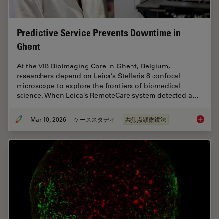
Predictive Service Prevents Downtime in
Ghent
At the VIB BioImaging Core in Ghent, Belgium,
researchers depend on Leica’s Stellaris 8 confocal
microscope to explore the frontiers of biomedical
science. When Leica’s RemoteCare system detected a…
Mar 10, 2026
ケーススタディ
共焦点顕微鏡法
Predict