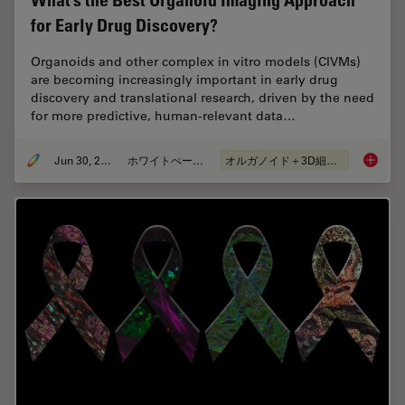
What’s the Best Organoid Imaging Approach
for Early Drug Discovery?
Organoids and other complex in vitro models (CIVMs)
are becoming increasingly important in early drug
discovery and translational research, driven by the need
for more predictive, human-relevant data…
Jun 30, 2026
ホワイトぺーパー
オルガノイド＋3D細胞培養
What’s 