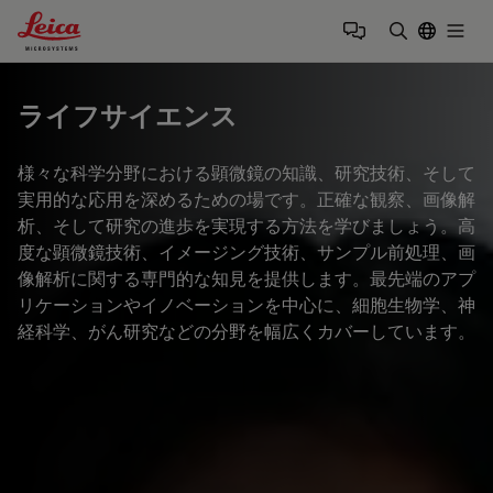
Leica Microsystems Logo
Togg
検索用語を
ライフサイエンス
様々な科学分野における顕微鏡の知識、研究技術、そして
実用的な応用を深めるための場です。正確な観察、画像解
析、そして研究の進歩を実現する方法を学びましょう。高
度な顕微鏡技術、イメージング技術、サンプル前処理、画
像解析に関する専門的な知見を提供します。最先端のアプ
リケーションやイノベーションを中心に、細胞生物学、神
経科学、がん研究などの分野を幅広くカバーしています。