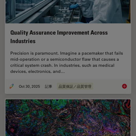
Quality Assurance Improvement Across
Industries
Precision is paramount. Imagine a pacemaker that fails
mid-operation or a semiconductor flaw that causes a
critical system crash. In industries, such as medical
devices, electronics, and…
Oct 30, 2025
記事
品質保証／品質管理
Quality