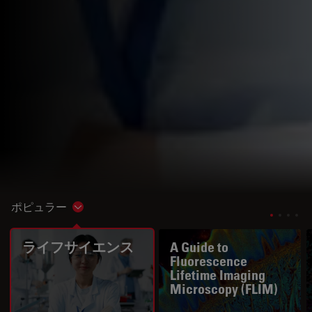
ポピュラー
Show subnavigation
ライフサイエンス
A Guide to
Fluorescence
Lifetime Imaging
Microscopy (FLIM)