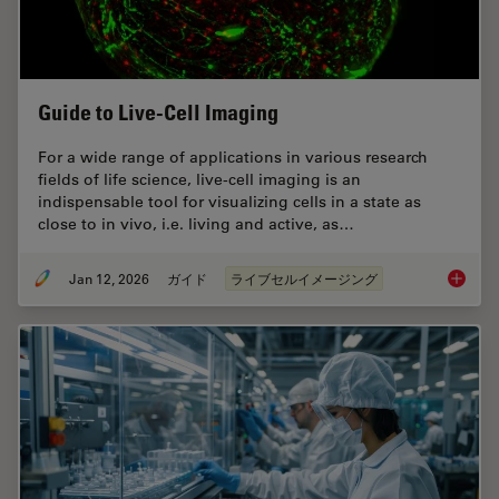
Guide to Live-Cell Imaging
For a wide range of applications in various research
fields of life science, live-cell imaging is an
indispensable tool for visualizing cells in a state as
close to in vivo, i.e. living and active, as…
Jan 12, 2026
ガイド
ライブセルイメージング
Guide t