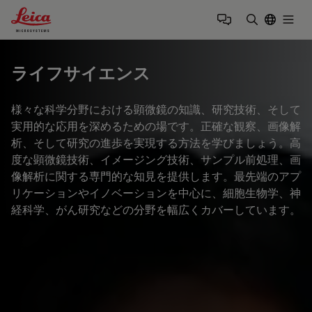
Leica Microsystems Logo
Togg
検索用語を
ライフサイエンス
様々な科学分野における顕微鏡の知識、研究技術、そして
実用的な応用を深めるための場です。正確な観察、画像解
析、そして研究の進歩を実現する方法を学びましょう。高
度な顕微鏡技術、イメージング技術、サンプル前処理、画
像解析に関する専門的な知見を提供します。最先端のアプ
リケーションやイノベーションを中心に、細胞生物学、神
経科学、がん研究などの分野を幅広くカバーしています。