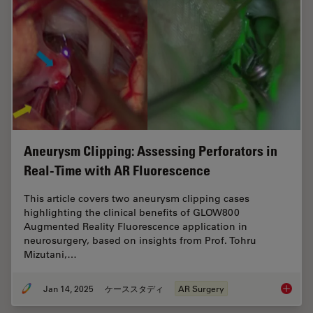
Aneurysm Clipping: Assessing Perforators in
Real-Time with AR Fluorescence
This article covers two aneurysm clipping cases
highlighting the clinical benefits of GLOW800
Augmented Reality Fluorescence application in
neurosurgery, based on insights from Prof. Tohru
Mizutani,…
Jan 14, 2025
ケーススタディ
AR Surgery
Aneurys