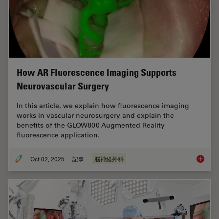
How AR Fluorescence Imaging Supports
Neurovascular Surgery
In this article, we explain how fluorescence imaging
works in vascular neurosurgery and explain the
benefits of the GLOW800 Augmented Reality
fluorescence application.
Oct 02, 2025
記事
脳神経外科
How AR 