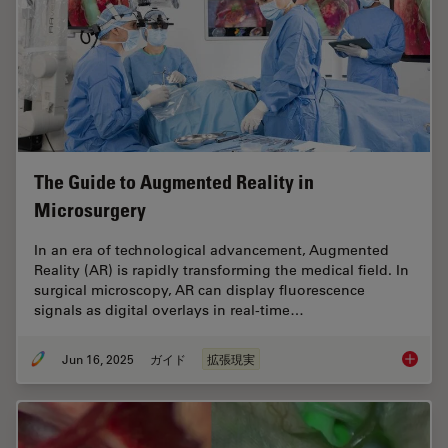
The Guide to Augmented Reality in
Microsurgery
In an era of technological advancement, Augmented
Reality (AR) is rapidly transforming the medical field. In
surgical microscopy, AR can display fluorescence
signals as digital overlays in real-time…
Jun 16, 2025
ガイド
拡張現実
The Gui