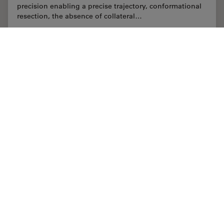
precision enabling a precise trajectory, conformational
resection, the absence of collateral…
Aug 25, 2022
オンラインセミナー
AR Surgery
Augment
Benefits of Fluorescence in Vascular