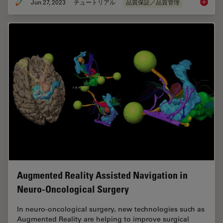
Jun 27, 2023
チュートリアル
品質保証／品質管理
What is
Augmented Reality Assisted Navigation in
Neuro-Oncological Surgery
In neuro-oncological surgery, new technologies such as
Augmented Reality are helping to improve surgical