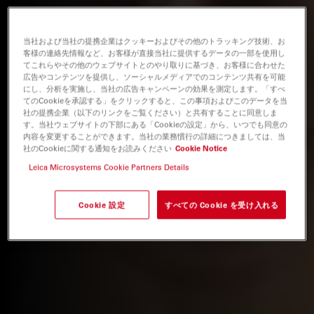
当社および当社の提携企業はクッキーおよびその他のトラッキング技術、お
客様の連絡先情報など、お客様が直接当社に提供するデータの一部を使用し
てこれらやその他のウェブサイトとのやり取りに基づき、お客様に合わせた
広告やコンテンツを提供し、ソーシャルメディアでのコンテンツ共有を可能
にし、分析を実施し、当社の広告キャンペーンの効果を測定します。「すべ
てのCookieを承認する」をクリックすると、この事項およびこのデータを当
社の提携企業（以下のリンクをご覧ください）と共有することに同意しま
す。当社ウェブサイトの下部にある「Cookieの設定」から、いつでも同意の
内容を変更することができます。当社の業務慣行の詳細につきましては、当
社のCookieに関する通知をお読みください
Cookie Notice
Leica Microsystems Cookie Partners Details
Cookie 設定
すべての Cookie を受け入れる