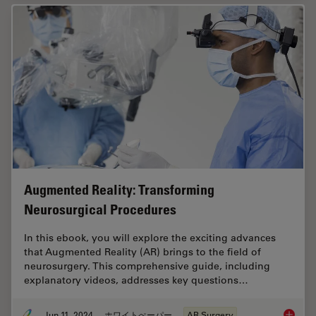
Augmented Reality: Transforming
Neurosurgical Procedures
In this ebook, you will explore the exciting advances
that Augmented Reality (AR) brings to the field of
neurosurgery. This comprehensive guide, including
explanatory videos, addresses key questions…
Jun 11, 2024
ホワイトぺーパー
AR Surgery
Augment