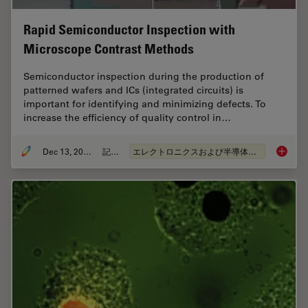
Rapid Semiconductor Inspection with
Microscope Contrast Methods
Semiconductor inspection during the production of
patterned wafers and ICs (integrated circuits) is
important for identifying and minimizing defects. To
increase the efficiency of quality control in…
Dec 13, 2023
記事
エレクトロニクスおよび半導体産業
Rapid S