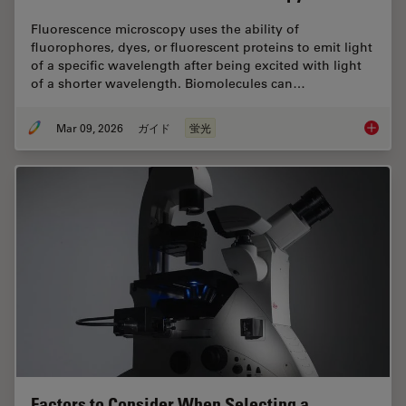
Fluorescence microscopy uses the ability of
fluorophores, dyes, or fluorescent proteins to emit light
of a specific wavelength after being excited with light
of a shorter wavelength. Biomolecules can…
Mar 09, 2026
ガイド
蛍光
A Guide
Factors to Consider When Selecting a