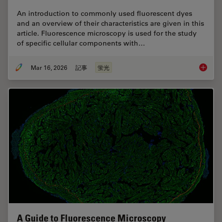
An introduction to commonly used fluorescent dyes
and an overview of their characteristics are given in this
article. Fluorescence microscopy is used for the study
of specific cellular components with…
Mar 16, 2026
記事
蛍光
Overvie
A Guide to Fluorescence Microscopy