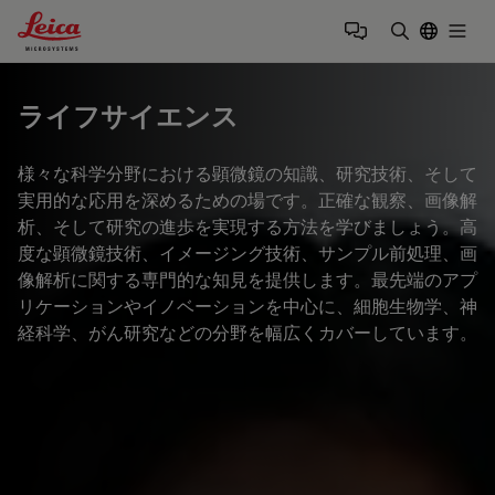
Leica Microsystems Logo
Togg
検索用語を
ライフサイエンス
様々な科学分野における顕微鏡の知識、研究技術、そして
実用的な応用を深めるための場です。正確な観察、画像解
析、そして研究の進歩を実現する方法を学びましょう。高
度な顕微鏡技術、イメージング技術、サンプル前処理、画
像解析に関する専門的な知見を提供します。最先端のアプ
リケーションやイノベーションを中心に、細胞生物学、神
経科学、がん研究などの分野を幅広くカバーしています。