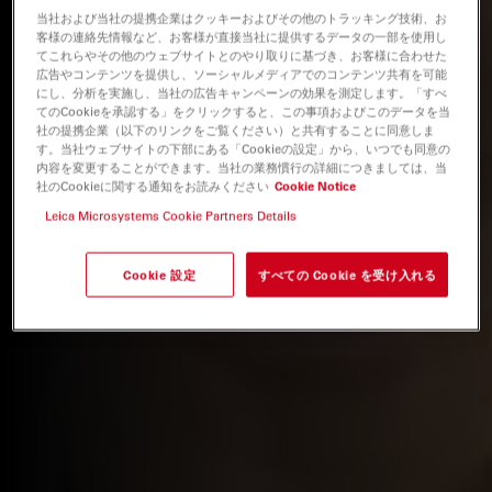
当社および当社の提携企業はクッキーおよびその他のトラッキング技術、お
客様の連絡先情報など、お客様が直接当社に提供するデータの一部を使用し
てこれらやその他のウェブサイトとのやり取りに基づき、お客様に合わせた
広告やコンテンツを提供し、ソーシャルメディアでのコンテンツ共有を可能
にし、分析を実施し、当社の広告キャンペーンの効果を測定します。「すべ
てのCookieを承認する」をクリックすると、この事項およびこのデータを当
社の提携企業（以下のリンクをご覧ください）と共有することに同意しま
す。当社ウェブサイトの下部にある「Cookieの設定」から、いつでも同意の
内容を変更することができます。当社の業務慣行の詳細につきましては、当
社のCookieに関する通知をお読みください
Cookie Notice
Leica Microsystems Cookie Partners Details
Cookie 設定
すべての Cookie を受け入れる