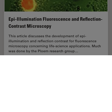
Epi-Illumination Fluorescence and Reflection-
Contrast Microscopy
This article discusses the development of epi-
illumination and reflection contrast for fluorescence
microscopy concerning life-science applications. Much
was done by the Ploem research group…
Nov 02, 2023
記事
蛍光
Epi-Ill