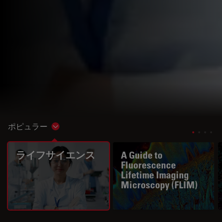
ポピュラー
Show subnavigation
ライフサイエンス
A Guide to
Fluorescence
Lifetime Imaging
Microscopy (FLIM)