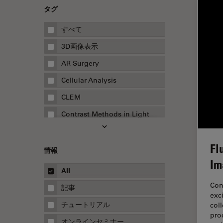
タグ
すべて
3D画像表示
AR Surgery
Cellular Analysis
CLEM
Contrast Methods in Light
Microscopy
Drosophila Research
Fl
情報
EMBLイメージングセンター
Im
All
FLIM（蛍光寿命イメージング顕
微鏡法）
Con
記事
exc
FluoSync
チュートリアル
col
pro
FRAP
オンラインセミナー