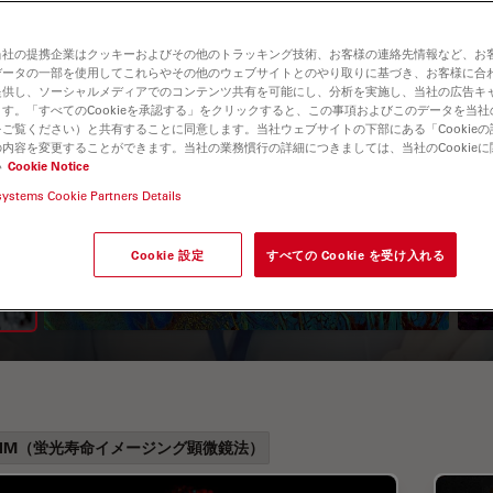
当社の提携企業はクッキーおよびその他のトラッキング技術、お客様の連絡先情報など、お
データの一部を使用してこれらやその他のウェブサイトとのやり取りに基づき、お客様に合
提供し、ソーシャルメディアでのコンテンツ共有を可能にし、分析を実施し、当社の広告キ
す。「すべてのCookieを承認する」をクリックすると、この事項およびこのデータを当
ご覧ください）と共有することに同意します。当社ウェブサイトの下部にある「Cookie
内容を変更することができます。当社の業務慣行の詳細につきましては、当社のCookie
い
Cookie Notice
A Guide to Fluorescence
systems Cookie Partners Details
Lifetime Imaging Microscopy
Cookie 設定
すべての Cookie を受け入れる
(FLIM)
LIM（蛍光寿命イメージング顕微鏡法）