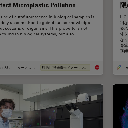
tect Microplastic Pollution
限
 use of autofluorescence in biological samples is
LI
idely used method to gain detailed knowledge
細な
ut systems or organisms. This property is not
優れ
y found in biological systems, but also…
体を
なり
を算
形態
Dec 28, 2020
ケーススタディ
FLIM（蛍光寿命イメージング顕微鏡法）
A
How FLIM Microscopy