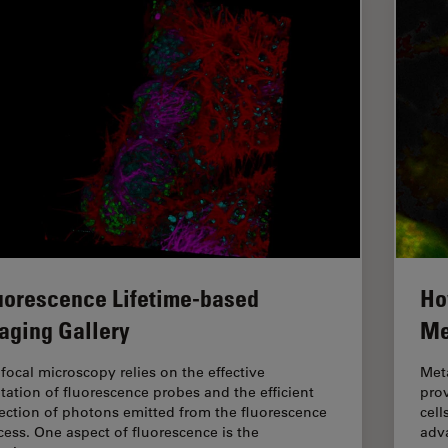
uorescence Lifetime-based
Ho
aging Gallery
Me
focal microscopy relies on the effective
Met
itation of fluorescence probes and the efficient
prov
lection of photons emitted from the fluorescence
cell
cess. One aspect of fluorescence is the
adv