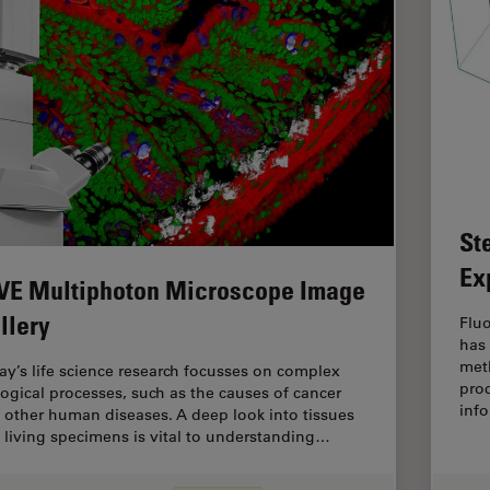
St
Ex
VE Multiphoton Microscope Image
llery
Flu
has
meth
ay’s life science research focusses on complex
pro
logical processes, such as the causes of cancer
inf
 other human diseases. A deep look into tissues
 living specimens is vital to understanding…