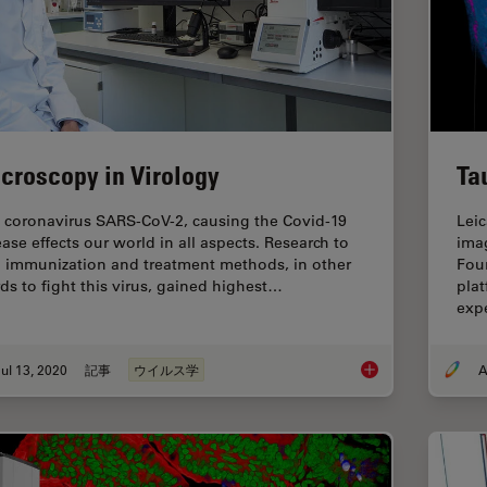
croscopy in Virology
Ta
 coronavirus SARS-CoV-2, causing the Covid-19
Leic
ease effects our world in all aspects. Research to
ima
d immunization and treatment methods, in other
Fou
ds to fight this virus, gained highest…
plat
exp
ul 13, 2020
記事
ウイルス学
A
Microscopy in Virol