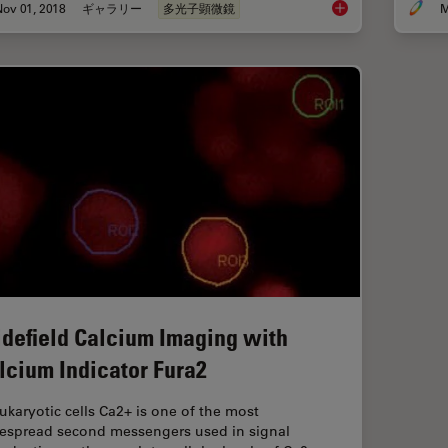
ov 01, 2018
ギャラリー
多光子顕微鏡
M
DIVE Multiphoton Mi
defield Calcium Imaging with
lcium Indicator Fura2
eukaryotic cells Ca2+ is one of the most
espread second messengers used in signal