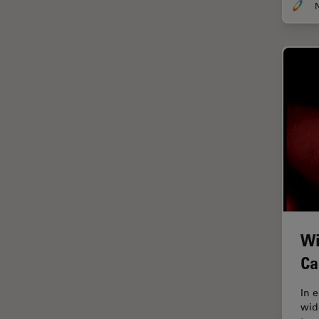
N
ラベルフリー
レーザーマイクロダイセクショ
ン（LMD）
レーザー誘起ブレークダウン分
光法(LIBS)
ワイドフィールド顕微鏡
人工知能
位相差顕微鏡
偏光
光コヒーレンス トモグラフィ
（OCT）
Wi
光学系
Ca
光学顕微鏡
In 
免疫蛍光
wid