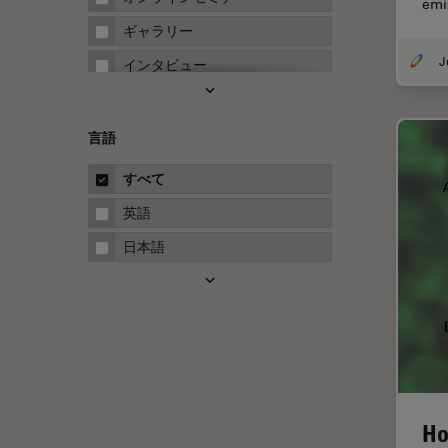
emi
FRET
ギャラリー
Fテクニック
インタビュー
HyD
ホワイトぺーパー
Inverted Microscopy
ケーススタディ
言語
Neuro-Oncology
概要
すべて
Neurovascular Surgery
ガイド
英語
Red Reflex
日本語
SEM
Service
STED
STELLARISの機能
TEM
Ho
Thunderイメージング