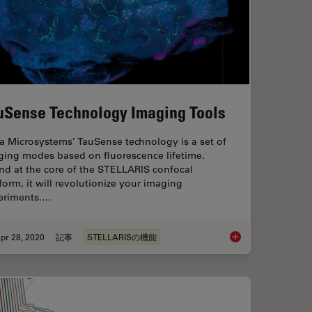
uSense Technology Imaging Tools
a Microsystems’ TauSense technology is a set of
ging modes based on fluorescence lifetime.
nd at the core of the STELLARIS confocal
form, it will revolutionize your imaging
eriments.…
pr 28, 2020
記事
STELLARISの機能
ogy
TauSense Technology