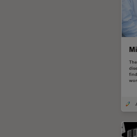
オックスフォード・センター・
オブ・エクセレンス
オルガノイド＋3D細胞培養
カメラ
がん研究
Mi
クライオSEM
クライオ電子顕微鏡
The
dis
クリーニング
fin
コーティング
wor
コヒーレントラマン散乱(CRS)
サンフランシスコ・イノベーシ
J
ョン・ハブ
サンプル調製
ゼブラフィッシュの研究