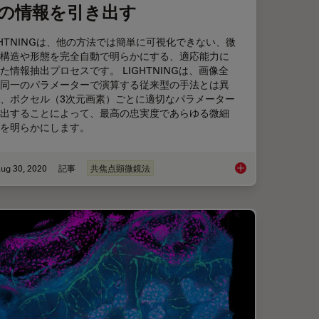
の情報を引き出す
GHTNINGは、他の方法では簡単に可視化できない、微
構造や形態を完全自動で明らかにする、適応能力に
た情報抽出プロセスです。 LIGHTNINGは、画像全
同一のパラメーターで演算する従来型の手法とは異
、ボクセル（3次元画素）ごとに適切なパラメーター
出することによって、最高の忠実度であらゆる微細
を明らかにします。
ug 30, 2020
記事
共焦点顕微鏡法
 Helps to Detect Microplastic Pollution
LIGHTNINGによ