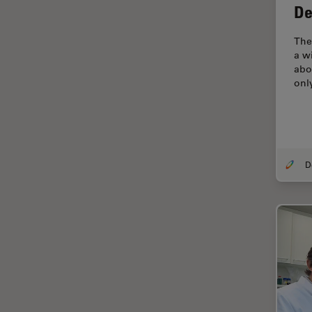
De
TIRF
Upright Microscopy
The
a w
アプリケーションノート
abo
onl
イオンビームミリング
インダストリー
インペリアル・カレッジ・ロン
ドンイメージングハブ
ウイルス学
ウルトラミクロトーム
エルゴノミクス
エレクトロニクスおよび半導体
産業
エレクトロニクスのための断面
解析