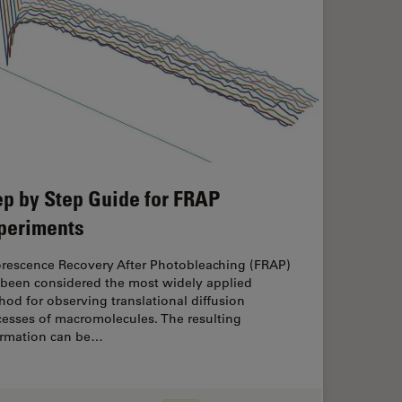
ep by Step Guide for FRAP
periments
orescence Recovery After Photobleaching (FRAP)
 been considered the most widely applied
od for observing translational diffusion
cesses of macromolecules. The resulting
ormation can be…