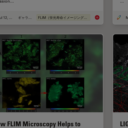
ssion…
…
Jul 12, 2021
ギャラリー
FLIM（蛍光寿命イメージング顕微鏡法）
M
Fluorescence Lifeti
w FLIM Microscopy Helps to
L