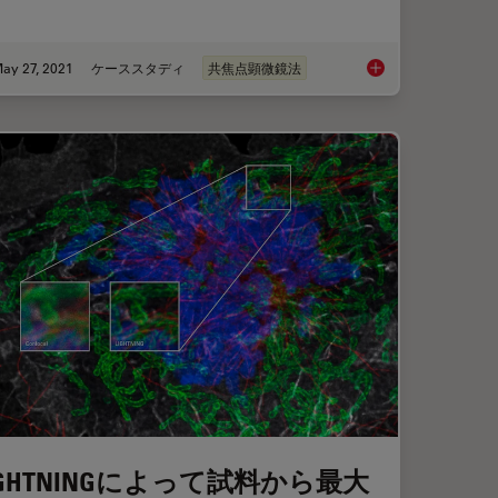
ay 27, 2021
ケーススタディ
共焦点顕微鏡法
me-based Imaging Gallery
How to Quantify Chan
IGHTNINGによって試料から最大