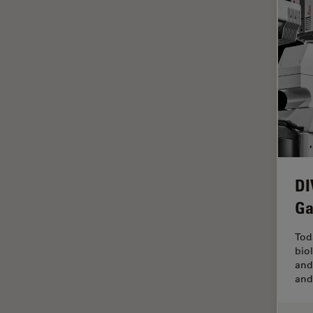
デジタルマイクロスコープ
バイオファーマ
バッテリー製造
プリント基板（PCB）
ボストン・イノベーション・ハ
ブ
マイクロエレクトロニクス
マイクロサージェリー
DI
マイクロハブ・イメージング
Ga
メディカル
モデル生物
Tod
bio
ライトシート顕微鏡
and
and
ライフサイエンス
ライブセルイメージング