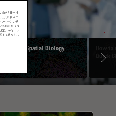
客様が直接当社
わせた広告やコ
ャンペーンの効
社の提携企業（以
の設定」から、い
に関する通知をお
A Guide to Spatial Biology
How to d
Quick C
Ne