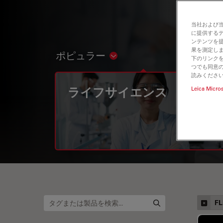
当社および
に提供する
ンテンツを
果を測定しま
ポピュラー
Show subnavigation
下のリンクを
つでも同意の
読みくださ
ライフサイエンス
Leica Micro
F