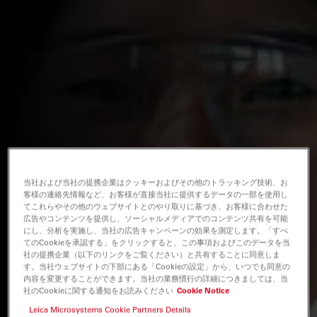
当社および当社の提携企業はクッキーおよびその他のトラッキング技術、お
客様の連絡先情報など、お客様が直接当社に提供するデータの一部を使用し
てこれらやその他のウェブサイトとのやり取りに基づき、お客様に合わせた
広告やコンテンツを提供し、ソーシャルメディアでのコンテンツ共有を可能
にし、分析を実施し、当社の広告キャンペーンの効果を測定します。「すべ
てのCookieを承認する」をクリックすると、この事項およびこのデータを当
社の提携企業（以下のリンクをご覧ください）と共有することに同意しま
す。当社ウェブサイトの下部にある「Cookieの設定」から、いつでも同意の
内容を変更することができます。当社の業務慣行の詳細につきましては、当
社のCookieに関する通知をお読みください
Cookie Notice
Leica Microsystems Cookie Partners Details