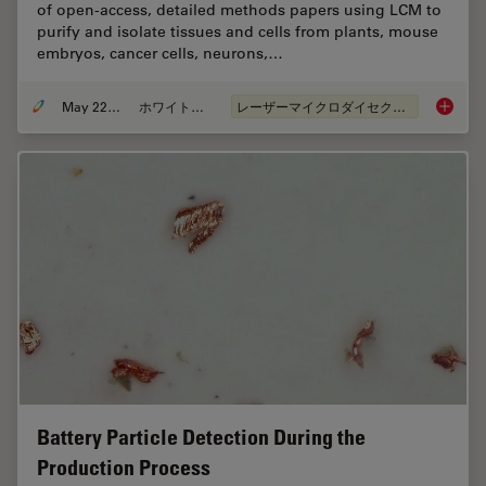
of open-access, detailed methods papers using LCM to
purify and isolate tissues and cells from plants, mouse
embryos, cancer cells, neurons,…
May 22, 2024
ホワイトぺーパー
レーザーマイクロダイセクション（LMD）
Laser Mi
Battery Particle Detection During the
Production Process