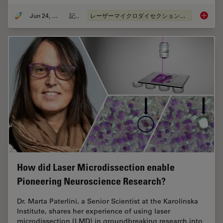
Jun 24, 2024
記事
レーザーマイクロダイセクション（LMD）
Neuron 
How did Laser Microdissection enable
Pioneering Neuroscience Research?
Dr. Marta Paterlini, a Senior Scientist at the Karolinska
Institute, shares her experience of using laser
microdissection (LMD) in groundbreaking research into