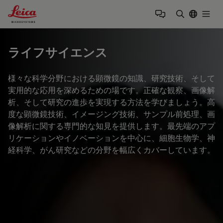
Leica Microsystems Logo
Togg
検索用語を
ライフサイエンス
様々な科学分野における顕微鏡の知識、研究技術、そして
実用的な応用を深めるための場です。正確な観察、画像解
析、そして研究の進歩を実現する方法を学びましょう。高
度な顕微鏡技術、イメージング技術、サンプル前処理、画
像解析に関する専門的な知見を提供します。最先端のアプ
リケーションやイノベーションを中心に、細胞生物学、神
経科学、がん研究などの分野を幅広くカバーしています。