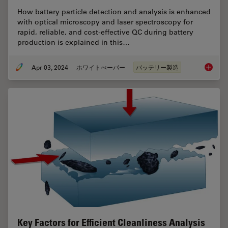
How battery particle detection and analysis is enhanced
with optical microscopy and laser spectroscopy for
rapid, reliable, and cost-effective QC during battery
production is explained in this…
Apr 03, 2024
ホワイトぺーパー
バッテリー製造
Battery
Key Factors for Efficient Cleanliness Analysis