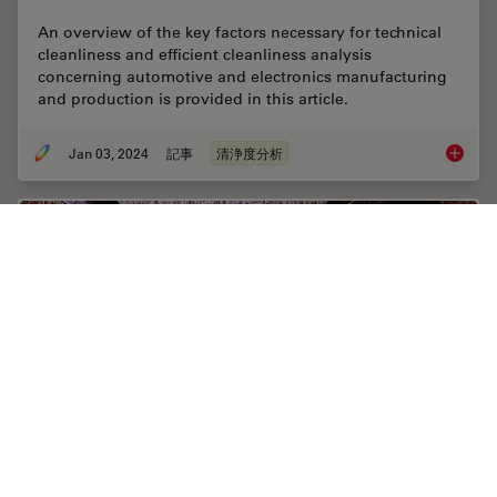
An overview of the key factors necessary for technical
cleanliness and efficient cleanliness analysis
concerning automotive and electronics manufacturing
and production is provided in this article.
Jan 03, 2024
記事
清浄度分析
Key Fact
暗視野顕微鏡