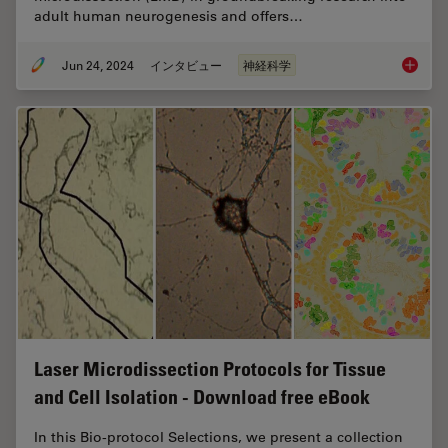
adult human neurogenesis and offers…
Jun 24, 2024
インタビュー
神経科学
How did
Laser Microdissection Protocols for Tissue
and Cell Isolation - Download free eBook
In this Bio-protocol Selections, we present a collection