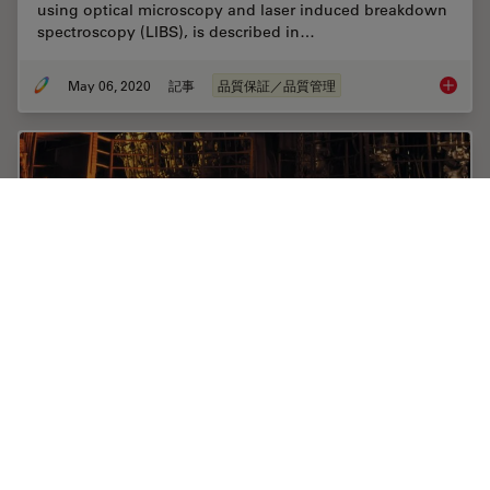
using optical microscopy and laser induced breakdown
spectroscopy (LIBS), is described in…
May 06, 2020
記事
品質保証／品質管理
Visual a
Rate the Quality of Your Steel: Free Webinar