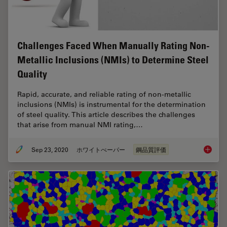
Challenges Faced When Manually Rating Non-
Metallic Inclusions (NMIs) to Determine Steel
Quality
Rapid, accurate, and reliable rating of non-metallic
inclusions (NMIs) is instrumental for the determination
of steel quality. This article describes the challenges
that arise from manual NMI rating,…
Sep 23, 2020
ホワイトぺーパー
鋼品質評価
Challen