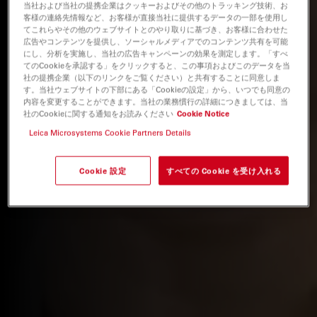
当社および当社の提携企業はクッキーおよびその他のトラッキング技術、お
客様の連絡先情報など、お客様が直接当社に提供するデータの一部を使用し
てこれらやその他のウェブサイトとのやり取りに基づき、お客様に合わせた
広告やコンテンツを提供し、ソーシャルメディアでのコンテンツ共有を可能
にし、分析を実施し、当社の広告キャンペーンの効果を測定します。「すべ
てのCookieを承認する」をクリックすると、この事項およびこのデータを当
社の提携企業（以下のリンクをご覧ください）と共有することに同意しま
す。当社ウェブサイトの下部にある「Cookieの設定」から、いつでも同意の
内容を変更することができます。当社の業務慣行の詳細につきましては、当
社のCookieに関する通知をお読みください
Cookie Notice
Leica Microsystems Cookie Partners Details
Cookie 設定
すべての Cookie を受け入れる