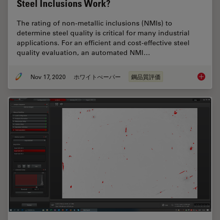
Steel Inclusions Work?
The rating of non-metallic inclusions (NMIs) to
determine steel quality is critical for many industrial
applications. For an efficient and cost-effective steel
quality evaluation, an automated NMI…
Nov 17, 2020
ホワイトぺーパー
鋼品質評価
How doe