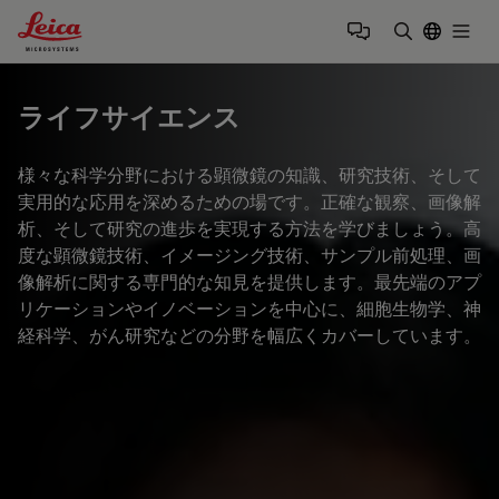
Leica Microsystems Logo
Togg
検索用語を
ライフサイエンス
様々な科学分野における顕微鏡の知識、研究技術、そして
実用的な応用を深めるための場です。正確な観察、画像解
析、そして研究の進歩を実現する方法を学びましょう。高
度な顕微鏡技術、イメージング技術、サンプル前処理、画
像解析に関する専門的な知見を提供します。最先端のアプ
リケーションやイノベーションを中心に、細胞生物学、神
経科学、がん研究などの分野を幅広くカバーしています。