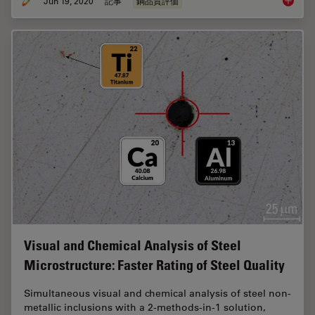
Jun 19, 2020
記事
鋼品質評価
Top Issu
Visual and Chemical Analysis of Steel
Microstructure: Faster Rating of Steel Quality
Simultaneous visual and chemical analysis of steel non-
metallic inclusions with a 2-methods-in-1 solution,