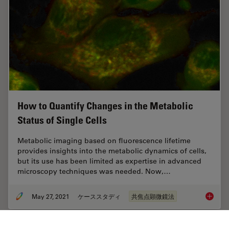
How to Quantify Changes in the Metabolic
Status of Single Cells
Metabolic imaging based on fluorescence lifetime
provides insights into the metabolic dynamics of cells,
but its use has been limited as expertise in advanced
microscopy techniques was needed. Now,…
May 27, 2021
ケーススタディ
共焦点顕微鏡法
How to 