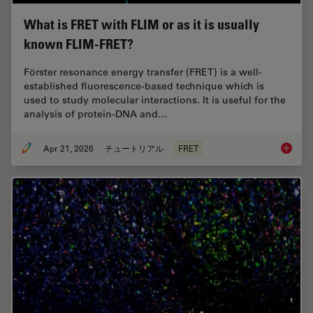
What is FRET with FLIM or as it is usually
known FLIM-FRET?
Förster resonance energy transfer (FRET) is a well-
established fluorescence-based technique which is
used to study molecular interactions. It is useful for the
analysis of protein-DNA and…
Apr 21, 2026
チュートリアル
FRET
What is