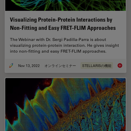
Visualizing Protein-Protein Interactions by
Non-Fitting and Easy FRET-FLIM Approaches
The Webinar with Dr. Sergi Padilla-Parra is about
visualizing protein-protein interaction. He gives insight
into non-fitting and easy FRET-FLIM approaches.
Nov 13, 2022
オンラインセミナー
STELLARISの機能
Visuali