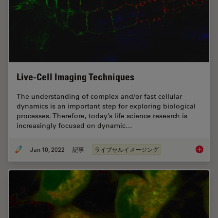
Live-Cell Imaging Techniques
The understanding of complex and/or fast cellular
dynamics is an important step for exploring biological
processes. Therefore, today’s life science research is
increasingly focused on dynamic…
Jan 10, 2022
記事
ライブセルイメージング
Live-Ce