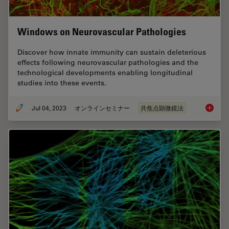
Windows on Neurovascular Pathologies
Discover how innate immunity can sustain deleterious
effects following neurovascular pathologies and the
technological developments enabling longitudinal
studies into these events.
Jul 04, 2023
オンラインセミナー
共焦点顕微鏡法
Windows