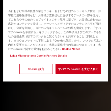
当社および当社の提携企業はクッキーおよびその他のトラッキング技術、お
客様の連絡先情報など、お客様が直接当社に提供するデータの一部を使用し
てこれらやその他のウェブサイトとのやり取りに基づき、お客様に合わせた
広告やコンテンツを提供し、ソーシャルメディアでのコンテンツ共有を可能
にし、分析を実施し、当社の広告キャンペーンの効果を測定します。「すべ
てのCookieを承認する」をクリックすると、この事項およびこのデータを当
社の提携企業（以下のリンクをご覧ください）と共有することに同意しま
す。当社ウェブサイトの下部にある「Cookieの設定」から、いつでも同意の
内容を変更することができます。当社の業務慣行の詳細につきましては、当
社のCookieに関する通知をお読みください
Cookie Notice
Leica Microsystems Cookie Partners Details
Cookie 設定
すべての Cookie を受け入れる