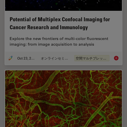
Potential of Multiplex Confocal Imaging for
Cancer Research and Immunology
Explore the new frontiers of multi-color fluorescent
imaging: from image acquisition to analysis
Oct 23, 2023
オンラインセミナー
空間マルチプレックス
Potenti