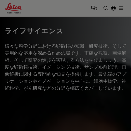
Leica Microsystems Logo
Togg
検索用語を
ライフサイエンス
様々な科学分野における顕微鏡の知識、研究技術、そして
実用的な応用を深めるための場です。正確な観察、画像解
析、そして研究の進歩を実現する方法を学びましょう。高
度な顕微鏡技術、イメージング技術、サンプル前処理、画
像解析に関する専門的な知見を提供します。最先端のアプ
リケーションやイノベーションを中心に、細胞生物学、神
経科学、がん研究などの分野を幅広くカバーしています。