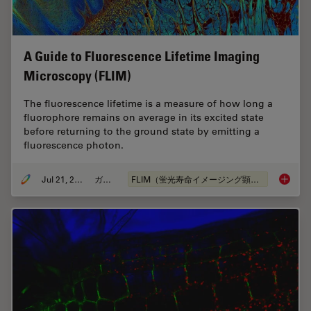
A Guide to Fluorescence Lifetime Imaging
Microscopy (FLIM)
The fluorescence lifetime is a measure of how long a
fluorophore remains on average in its excited state
before returning to the ground state by emitting a
fluorescence photon.
Jul 21, 2022
ガイド
FLIM（蛍光寿命イメージング顕微鏡法）
A Guide