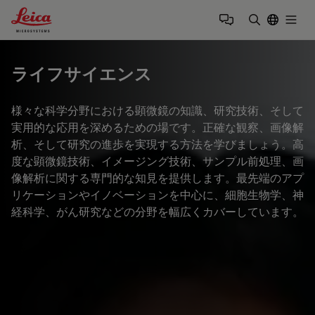
Leica Microsystems Logo
Togg
検索用語を
ライフサイエンス
様々な科学分野における顕微鏡の知識、研究技術、そして
実用的な応用を深めるための場です。正確な観察、画像解
析、そして研究の進歩を実現する方法を学びましょう。高
度な顕微鏡技術、イメージング技術、サンプル前処理、画
像解析に関する専門的な知見を提供します。最先端のアプ
リケーションやイノベーションを中心に、細胞生物学、神
経科学、がん研究などの分野を幅広くカバーしています。