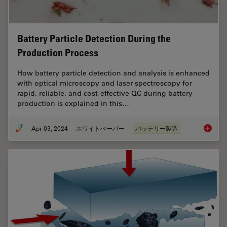
Battery Particle Detection During the
Production Process
How battery particle detection and analysis is enhanced
with optical microscopy and laser spectroscopy for
rapid, reliable, and cost-effective QC during battery
production is explained in this…
Apr 03, 2024
ホワイトぺーパー
バッテリー製造
Battery