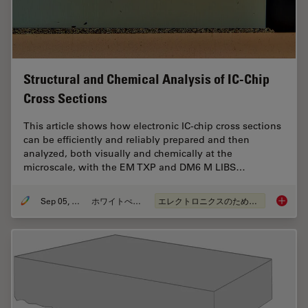
Structural and Chemical Analysis of IC-Chip
Cross Sections
This article shows how electronic IC-chip cross sections
can be efficiently and reliably prepared and then
analyzed, both visually and chemically at the
microscale, with the EM TXP and DM6 M LIBS…
Sep 05, 2023
ホワイトぺーパー
エレクトロニクスのための断面解析
Structu