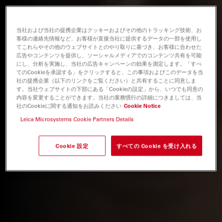
当社および当社の提携企業はクッキーおよびその他のトラッキング技術、お
客様の連絡先情報など、お客様が直接当社に提供するデータの一部を使用し
てこれらやその他のウェブサイトとのやり取りに基づき、お客様に合わせた
広告やコンテンツを提供し、ソーシャルメディアでのコンテンツ共有を可能
にし、分析を実施し、当社の広告キャンペーンの効果を測定します。「すべ
てのCookieを承認する」をクリックすると、この事項およびこのデータを当
社の提携企業（以下のリンクをご覧ください）と共有することに同意しま
す。当社ウェブサイトの下部にある「Cookieの設定」から、いつでも同意の
内容を変更することができます。当社の業務慣行の詳細につきましては、当
社のCookieに関する通知をお読みください
Cookie Notice
Leica Microsystems Cookie Partners Details
Cookie 設定
すべての Cookie を受け入れる