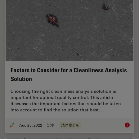
Factors to Consider for a Cleanliness Analysis
Solution
Choosing the right cleanliness analysis solution is
important for optimal quality control. This article
discusses the important factors that should be taken
into account to find the solution that best…
Aug 25, 2022
記事
清浄度分析
Factors 