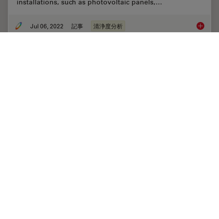
installations, such as photovoltaic panels,…
Jul 06, 2022
記事
清浄度分析
Quality
Cleanliness of Automotive Components and
Parts