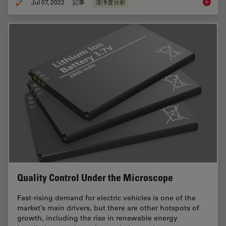
Jul 07, 2022
記事
清浄度分析
Efficien
Quality Control Under the Microscope
Fast-rising demand for electric vehicles is one of the
market’s main drivers, but there are other hotspots of
growth, including the rise in renewable energy