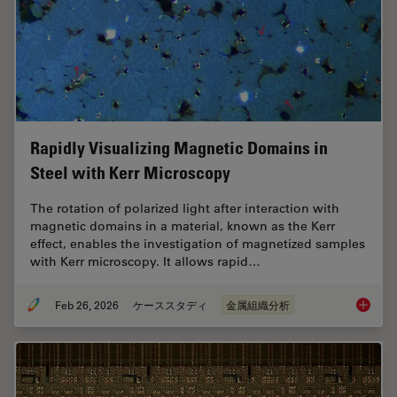
Rapidly Visualizing Magnetic Domains in
Steel with Kerr Microscopy
The rotation of polarized light after interaction with
magnetic domains in a material, known as the Kerr
effect, enables the investigation of magnetized samples
with Kerr microscopy. It allows rapid…
Feb 26, 2026
ケーススタディ
金属組織分析
Rapidly