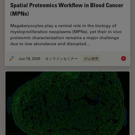
Spatial Proteomics Workflow in Blood Cancer
(MPNs)
Megakaryocytes play a central role in the biology of
myeloproliferative neoplasms (MPNs), yet their in vivo
proteomic characterization remains a major challenge
due to low abundance and disrupted…
Jun 18, 2026
オンラインセミナー
がん研究
Spatial