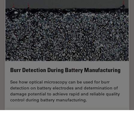
Burr Detection During Battery Manufacturing
See how optical microscopy can be used for burr
detection on battery electrodes and determination of
damage potential to achieve rapid and reliable quality
control during battery manufacturing.
Feb 12, 2026
ホワイトぺーパー
エレクトロニクスのための断面解析
Burr De