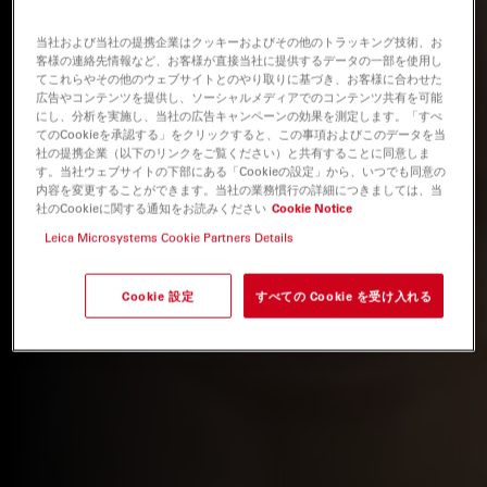
当社および当社の提携企業はクッキーおよびその他のトラッキング技術、お
客様の連絡先情報など、お客様が直接当社に提供するデータの一部を使用し
てこれらやその他のウェブサイトとのやり取りに基づき、お客様に合わせた
広告やコンテンツを提供し、ソーシャルメディアでのコンテンツ共有を可能
にし、分析を実施し、当社の広告キャンペーンの効果を測定します。「すべ
てのCookieを承認する」をクリックすると、この事項およびこのデータを当
社の提携企業（以下のリンクをご覧ください）と共有することに同意しま
す。当社ウェブサイトの下部にある「Cookieの設定」から、いつでも同意の
内容を変更することができます。当社の業務慣行の詳細につきましては、当
社のCookieに関する通知をお読みください
Cookie Notice
Leica Microsystems Cookie Partners Details
Cookie 設定
すべての Cookie を受け入れる