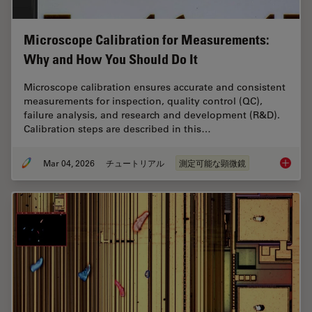
Microscope Calibration for Measurements:
Why and How You Should Do It
Microscope calibration ensures accurate and consistent
measurements for inspection, quality control (QC),
failure analysis, and research and development (R&D).
Calibration steps are described in this…
Mar 04, 2026
チュートリアル
測定可能な顕微鏡
Microsc