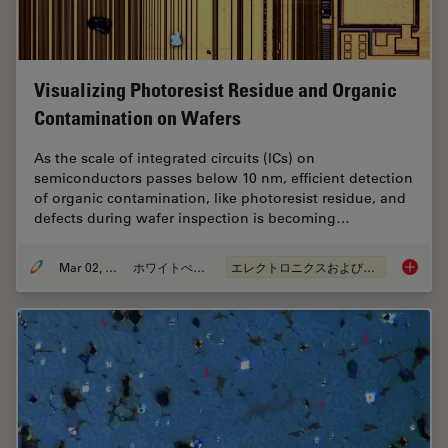
Visualizing Photoresist Residue and Organic
Contamination on Wafers
As the scale of integrated circuits (ICs) on
semiconductors passes below 10 nm, efficient detection
of organic contamination, like photoresist residue, and
defects during wafer inspection is becoming…
Mar 02, 2026
ホワイトぺーパー
エレクトロニクスおよび半導体産業
Visuali