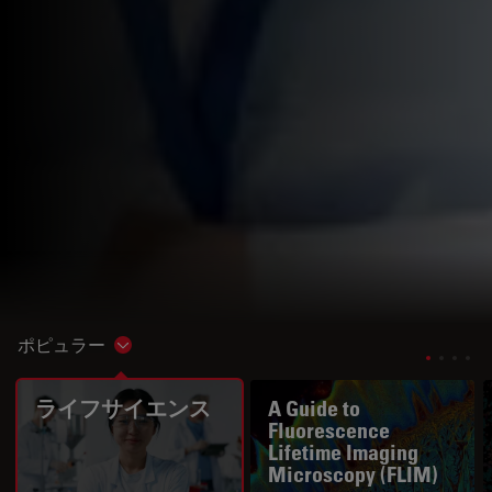
ポピュラー
Show subnavigation
ライフサイエンス
A Guide to
Fluorescence
Lifetime Imaging
Microscopy (FLIM)