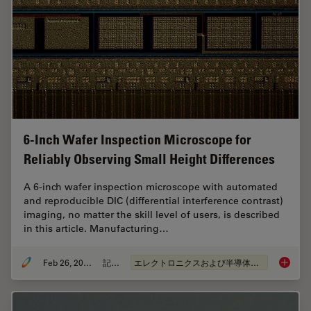
6-Inch Wafer Inspection Microscope for
Reliably Observing Small Height Differences
A 6-inch wafer inspection microscope with automated
and reproducible DIC (differential interference contrast)
imaging, no matter the skill level of users, is described
in this article. Manufacturing…
Feb 26, 2026
記事
エレクトロニクスおよび半導体産業
6-Inch 