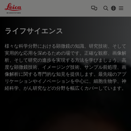
Leica Microsystems Logo
Togg
検索用語を
ライフサイエンス
様々な科学分野における顕微鏡の知識、研究技術、そして
実用的な応用を深めるための場です。正確な観察、画像解
析、そして研究の進歩を実現する方法を学びましょう。高
度な顕微鏡技術、イメージング技術、サンプル前処理、画
像解析に関する専門的な知見を提供します。最先端のアプ
リケーションやイノベーションを中心に、細胞生物学、神
経科学、がん研究などの分野を幅広くカバーしています。