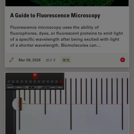
A Guide to Fluorescence Microscopy
Fluorescence microscopy uses the ability of
fluorophores, dyes, or fluorescent proteins to emit light
of a specific wavelength after being excited with light
of a shorter wavelength. Biomolecules can…
Mar 09, 2026
ガイド
蛍光
A Guide