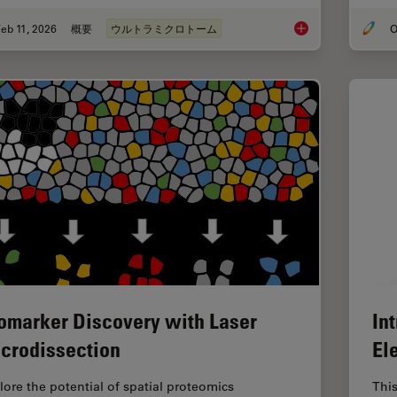
eb 11, 2026
概要
ウルトラミクロトーム
O
Ultramicrotomy eBoo
omarker Discovery with Laser
Int
crodissection
El
lore the potential of spatial proteomics
This