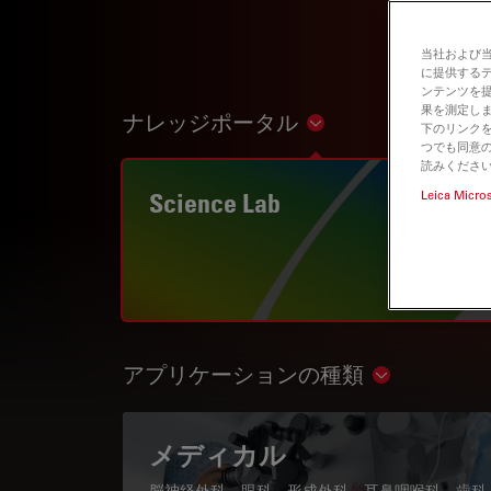
当社および
に提供する
ンテンツを
果を測定しま
ナレッジポータル
Show subnavigation
下のリンクを
つでも同意の
読みくださ
Science Lab
Leica Micro
アプリケーションの種類
Show subnav
メディカル
脳神経外科、眼科、形成外科、耳鼻咽喉科、歯科