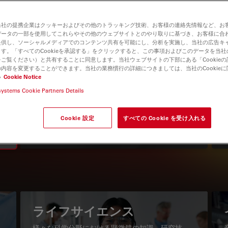
当社の提携企業はクッキーおよびその他のトラッキング技術、お客様の連絡先情報など、お
データの一部を使用してこれらやその他のウェブサイトとのやり取りに基づき、お客様に合
提供し、ソーシャルメディアでのコンテンツ共有を可能にし、分析を実施し、当社の広告キ
す。「すべてのCookieを承認する」をクリックすると、この事項およびこのデータを当
ご覧ください）と共有することに同意します。当社ウェブサイトの下部にある「Cookie
内容を変更することができます。当社の業務慣行の詳細につきましては、当社のCookie
い
Cookie Notice
systems Cookie Partners Details
知識ポータル
最新の記事を読む
Cookie 設定
すべての Cookie を受け入れる
Read arti
igation
ライフサイエンス
様々な科学分野における顕微鏡の知識、研究技