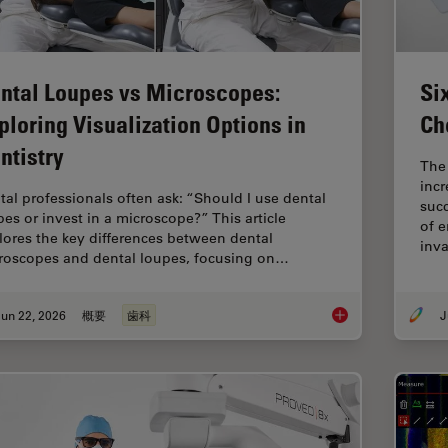
ntal Loupes vs Microscopes:
Si
ploring Visualization Options in
Ch
ntistry
The
incr
tal professionals often ask: “Should I use dental
succ
pes or invest in a microscope?” This article
of e
lores the key differences between dental
inv
roscopes and dental loupes, focusing on…
un 22, 2026
概要
歯科
J
Dental Loupes vs Mic