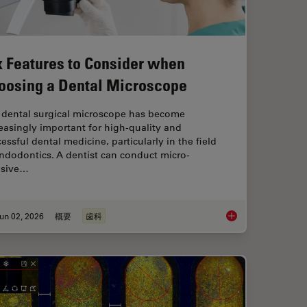
x Features to Consider when
oosing a Dental Microscope
 dental surgical microscope has become
easingly important for high-quality and
essful dental medicine, particularly in the field
ndodontics. A dentist can conduct micro-
asive…
un 02, 2026
概要
歯科
roscopes: Exploring Visualization Options in Dentistry
Six Features to Con