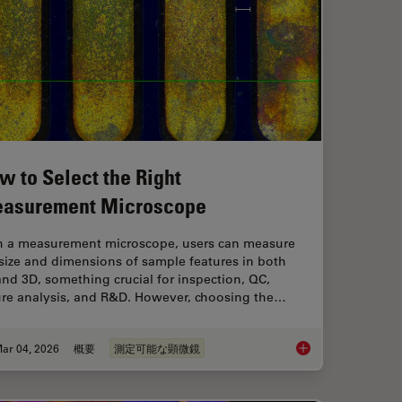
w to Select the Right
asurement Microscope
h a measurement microscope, users can measure
size and dimensions of sample features in both
nd 3D, something crucial for inspection, QC,
lure analysis, and R&D. However, choosing the…
ar 04, 2026
概要
測定可能な顕微鏡
 Digital Microscopy in Ophthalmic Surgery
How to Select the R