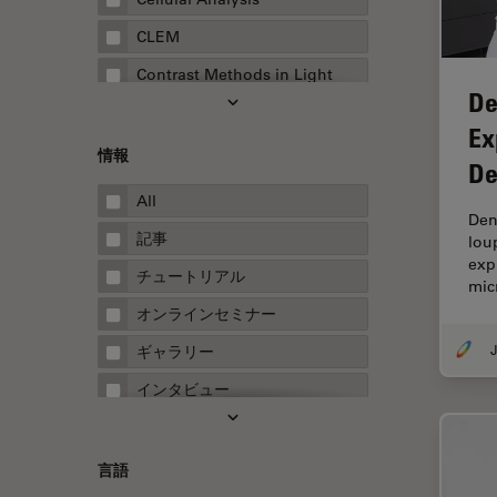
CLEM
Contrast Methods in Light
De
Microscopy
Ex
Drosophila Research
情報
De
EMBLイメージングセンター
All
FLIM（蛍光寿命イメージング顕
Den
微鏡法）
記事
lou
exp
FluoSync
チュートリアル
mic
FRAP
オンラインセミナー
FRET
J
ギャラリー
Fテクニック
インタビュー
HyD
ホワイトぺーパー
Inverted Microscopy
ケーススタディ
言語
Neuro-Oncology