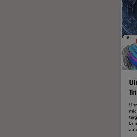
インペリアル・カレッジ・ロン
Cleanliness Analysis Systems
ドンイメージングハブ
DM IL LED
ウイルス学
DM ILM
ウルトラミクロトーム
DM1000
エルゴノミクス
DM1000 LED
エレクトロニクスおよび半導体
DM4 B & DM6 B
産業
DM4 M
エレクトロニクスのための断面
解析
Ul
DM4 P, DM750 P & Visoria P
オックスフォード・センター・
Tr
DM500
オブ・エクセレンス
DM6 FS
Ult
オルガノイド＋3D細胞培養
mic
DM6 M LIBS
カメラ
tar
bri
DM750
がん研究
au
DM750 M
クライオSEM