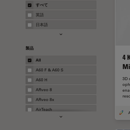
概要
すべて
Neurovascular Surgery
ガイド
英語
Red Reflex
日本語
SEM
Service
製品
STED
4 
STELLARISの機能
All
Mi
TEM
A60 F & A60 S
3D d
Thunderイメージング
A60 H
oph
TIRF
ARveo 8
ena
res
Upright Microscopy
ARveo 8x
アプリケーションノート
AirTeach
A
イオンビームミリング
Aivia
インダストリー
Cell DIVE