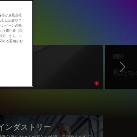
客様が直接当社
わせた広告やコ
ャンペーンの効
社の提携企業（以
の設定」から、い
に関する通知をお
作者
機関
Ne
著者紹介
私たち
cle
Read article
インダストリー
産業分野における効率的な検査、最適化されたワ