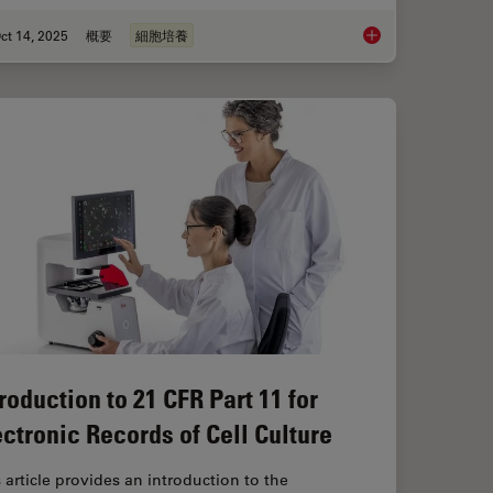
ct 14, 2025
概要
細胞培養
k: Targeting, Trimming & Alignment
Microscopy and AI So
roduction to 21 CFR Part 11 for
ectronic Records of Cell Culture
 article provides an introduction to the