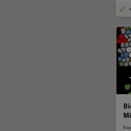
DM8000 M & DM12000 M
クライオ電子顕微鏡
F
DMi1
クリーニング
DMi8
コーティング
DVM6
コヒーレントラマン散乱(CRS)
EL6000
サンフランシスコ・イノベーシ
ョン・ハブ
EM AC20
サンプル調製
EM ACE200
ゼブラフィッシュの研究
EM ACE600
デジタルマイクロスコープ
EM AFS2
バイオファーマ
EM CPD300
Bi
バッテリー製造
EM CTD
Mi
プリント基板（PCB）
EM GP2
ボストン・イノベーション・ハ
EM ICE
Exp
ブ