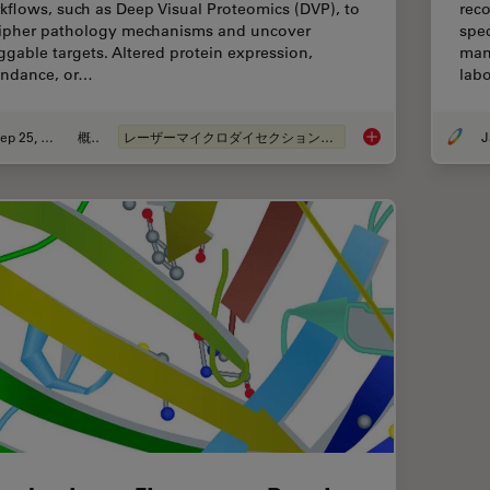
kflows, such as Deep Visual Proteomics (DVP), to
rec
ipher pathology mechanisms and uncover
spec
ggable targets. Altered protein expression,
mana
ndance, or…
lab
Sep 25, 2025
概要
レーザーマイクロダイセクション（LMD）
J
Biomarker Discovery