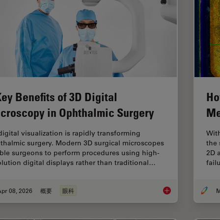
Key Benefits of 3D Digital
Ho
croscopy in Ophthalmic Surgery
Me
igital visualization is rapidly transforming
Wit
thalmic surgery. Modern 3D surgical microscopes
the 
ble surgeons to perform procedures using high-
2D a
olution digital displays rather than traditional…
fai
pr 08, 2026
概要
眼科
M
4 Key Benefits of 3D