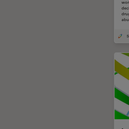
wor
EM KMR3
dec
マイクロエレクトロニクス
dru
EM RAPID
マイクロサージェリー
abu
EM TIC 3X
マイクロハブ・イメージング
EM TP
メディカル
EM TXP
モデル生物
EM VCT500
ライトシート顕微鏡
EZ4
ライフサイエンス
Emspira 3
ライブセルイメージング
EnFocus
ラベルフリー
Enersight
レーザーマイクロダイセクショ
ン（LMD）
FL400
レーザー誘起ブレークダウン分
FL560
光法(LIBS)
FL800
ワイドフィールド顕微鏡