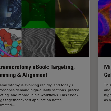
tramicrotomy eBook: Targeting,
Mi
imming & Alignment
Ce
ramicrotomy is evolving rapidly, and today’s
This
roscopes demand high‑quality sections, precise
and 
geting, and reproducible workflows. This eBook
hig
ngs together expert application notes,
as b
tomated…