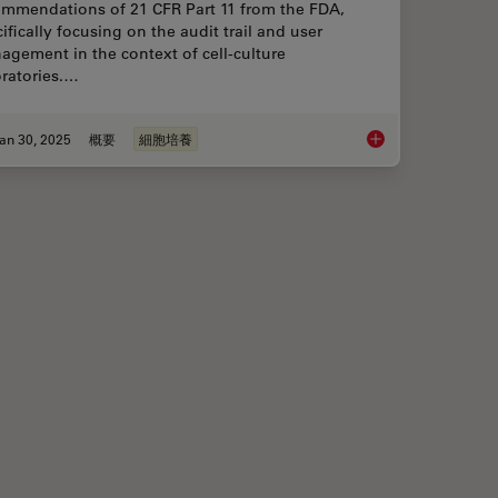
ommendations of 21 CFR Part 11 from the FDA,
ifically focusing on the audit trail and user
gement in the context of cell-culture
oratories.…
an 30, 2025
概要
細胞培養
 with Laser Microdissection
Introduction to 21 CF