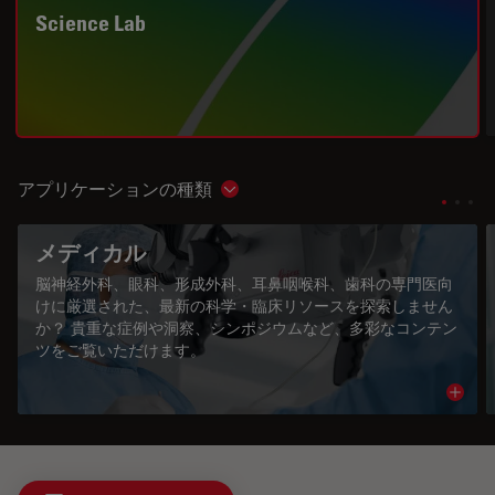
Science Lab
アプリケーションの種類
Show subnavigation
メディカル
脳神経外科、眼科、形成外科、耳鼻咽喉科、歯科の専門医向
けに厳選された、最新の科学・臨床リソースを探索しません
か？ 貴重な症例や洞察、シンポジウムなど、多彩なコンテン
ツをご覧いただけます。
Read 