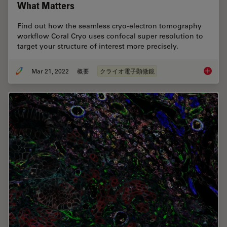
What Matters
Find out how the seamless cryo-electron tomography
workflow Coral Cryo uses confocal super resolution to
target your structure of interest more precisely.
Mar 21, 2022
概要
クライオ電子顕微鏡
Precise