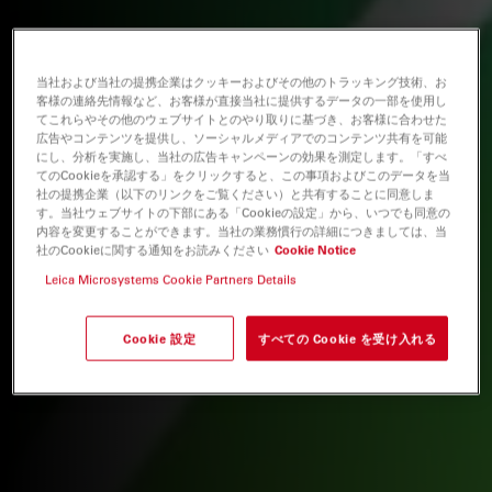
当社および当社の提携企業はクッキーおよびその他のトラッキング技術、お
客様の連絡先情報など、お客様が直接当社に提供するデータの一部を使用し
てこれらやその他のウェブサイトとのやり取りに基づき、お客様に合わせた
広告やコンテンツを提供し、ソーシャルメディアでのコンテンツ共有を可能
にし、分析を実施し、当社の広告キャンペーンの効果を測定します。「すべ
てのCookieを承認する」をクリックすると、この事項およびこのデータを当
社の提携企業（以下のリンクをご覧ください）と共有することに同意しま
す。当社ウェブサイトの下部にある「Cookieの設定」から、いつでも同意の
内容を変更することができます。当社の業務慣行の詳細につきましては、当
社のCookieに関する通知をお読みください
Cookie Notice
Leica Microsystems Cookie Partners Details
Cookie 設定
すべての Cookie を受け入れる