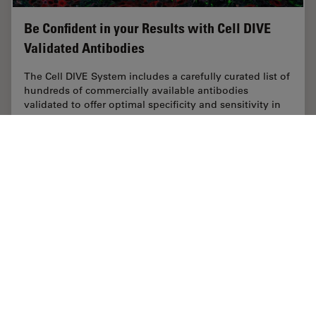
Be Confident in your Results with Cell DIVE
Validated Antibodies
The Cell DIVE System includes a carefully curated list of
hundreds of commercially available antibodies
validated to offer optimal specificity and sensitivity in
multiplexed imaging. That validation…
Sep 29, 2021
概要
空間マルチプレックス
Be Confi