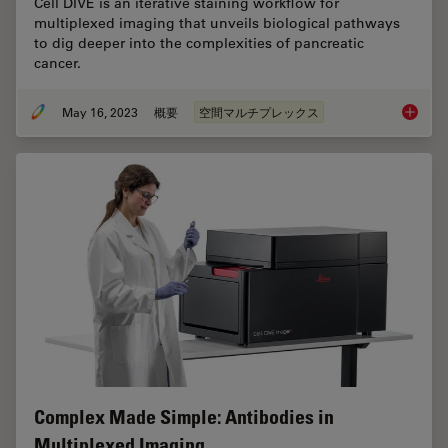
Cell DIVE is an iterative staining workflow for
multiplexed imaging that unveils biological pathways
to dig deeper into the complexities of pancreatic
cancer.
May 16, 2023
概要
空間マルチプレックス
Dig Dee
Complex Made Simple: Antibodies in
Multiplexed Imaging