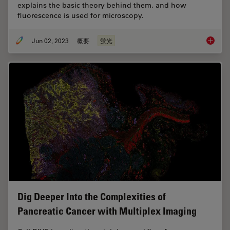
explains the basic theory behind them, and how
fluorescence is used for microscopy.
Jun 02, 2023
概要
蛍光
An Intr
Dig Deeper Into the Complexities of
Pancreatic Cancer with Multiplex Imaging