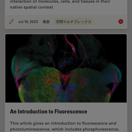
interaction of molecules, cells, and tissues in their
native spatial context
Jul 19, 2023
概要
空間マルチプレックス
Spatial
An Introduction to Fluorescence
This article gives an introduction to fluorescence and
photoluminescence, which includes phosphorescence,