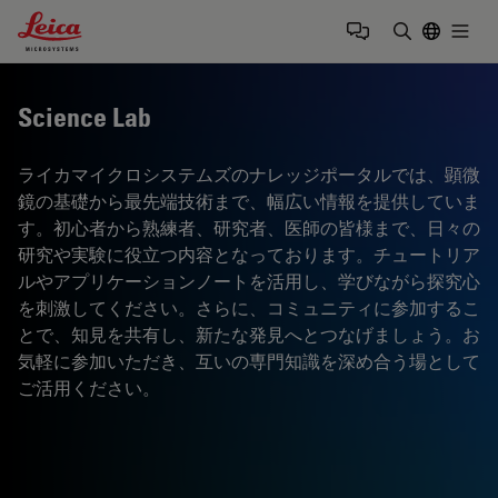
Leica Microsystems Logo
Togg
検索用語を
Science Lab
ライカマイクロシステムズのナレッジポータルでは、顕微
鏡の基礎から最先端技術まで、幅広い情報を提供していま
す。初心者から熟練者、研究者、医師の皆様まで、日々の
研究や実験に役立つ内容となっております。チュートリア
ルやアプリケーションノートを活用し、学びながら探究心
を刺激してください。さらに、コミュニティに参加するこ
とで、知見を共有し、新たな発見へとつなげましょう。お
気軽に参加いただき、互いの専門知識を深め合う場として
ご活用ください。