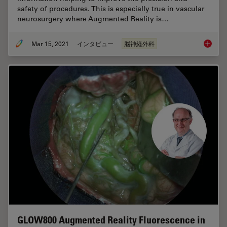
safety of procedures. This is especially true in vascular
neurosurgery where Augmented Reality is…
Mar 15, 2021
インタビュー
脳神経外科
How Aug
GLOW800 Augmented Reality Fluorescence in