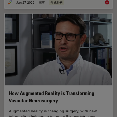
Jan 27, 2022
記事
形成外科
How to 
How Augmented Reality is Transforming
Vascular Neurosurgery
Augmented Reality is changing surgery, with new
information helping to improve the precision and