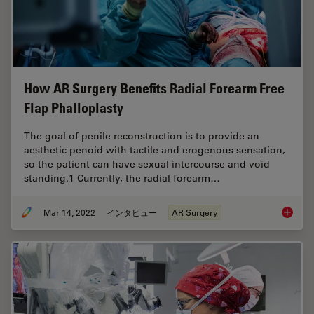
How AR Surgery Benefits Radial Forearm Free
Flap Phalloplasty
The goal of penile reconstruction is to provide an
aesthetic penoid with tactile and erogenous sensation,
so the patient can have sexual intercourse and void
standing.1 Currently, the radial forearm…
Mar 14, 2022
インタビュー
AR Surgery
How AR 