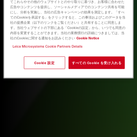
てこれらやその他のウェブサイトとのやり取りに基づき、お客様に合わせた
広告やコンテンツを提供し、ソーシャルメディアでのコンテンツ共有を可能
にし、分析を実施し、当社の広告キャンペーンの効果を測定します。「すべ
てのCookieを承認する」をクリックすると、この事項およびこのデータを当
社の提携企業（以下のリンクをご覧ください）と共有することに同意しま
す。当社ウェブサイトの下部にある「Cookieの設定」から、いつでも同意の
内容を変更することができます。当社の業務慣行の詳細につきましては、当
社のCookieに関する通知をお読みください
Cookie Notice
Leica Microsystems Cookie Partners Details
Cookie 設定
すべての Cookie を受け入れる