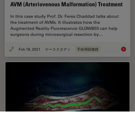
AVM (Arteriovenous Malformation) Treatment
In this case study Prof. Dr. Feres Chaddad talks about
the treatment of AVMs. It illustrates how the
Augmented Reality Fluorescence GLOW800 can help
surgeons during microsurgical resection by…
Feb 18, 2021
ケーススタディ
手術用顕微鏡
GLOW800