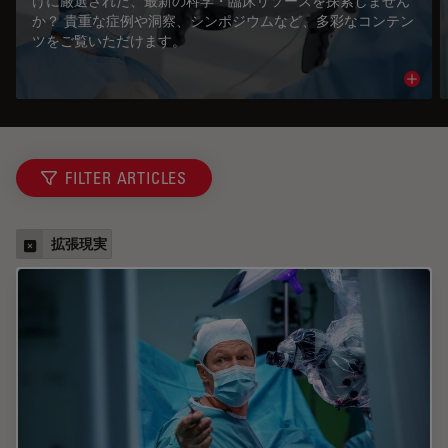
けに厳選された、最新の科学・臨床リソースを探索しません
か？ 貴重な症例や洞察、シンポジウムなど、多彩なコンテン
ツをご覧いただけます。
Read 
FILTER ARTICLES
拡張現実