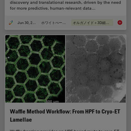
discovery and translational research, driven by the need
for more predictive, human-relevant data…
Jun 30, 2026
ホワイトぺーパー
オルガノイド＋3D細胞培養
What’s 
Waffle Method Workflow: From HPF to Cryo-ET
Lamellae