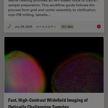
Waffle freezing provides an HPF-based route to cryo-ET
sample preparation. This workflow guide follows the
process from grid and carrier assembly to vitrification,
cryo-FIB milling, lamella…
Jun 29, 2026
ケーススタディ
高圧凍結
Waffle 
Fast, High-Contrast Widefield Imaging of
Optically Challenging Samples