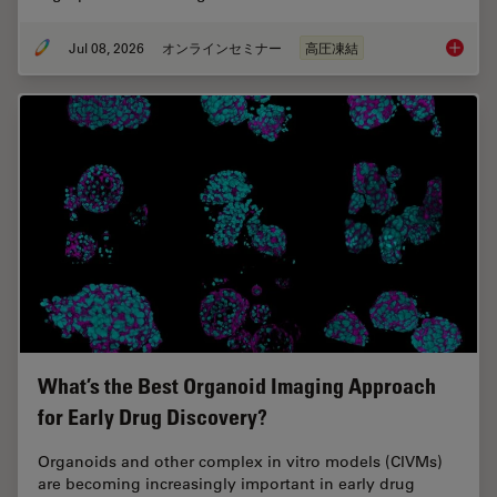
Jul 08, 2026
オンラインセミナー
高圧凍結
Cryo-ET
What’s the Best Organoid Imaging Approach
for Early Drug Discovery?
Organoids and other complex in vitro models (CIVMs)
are becoming increasingly important in early drug