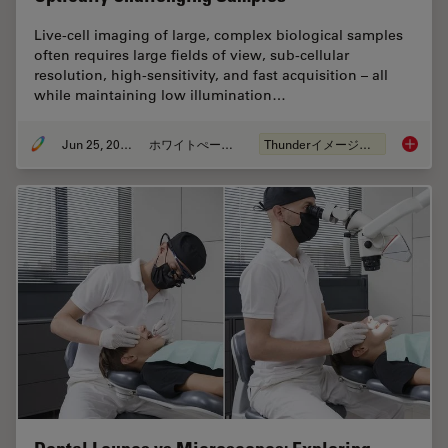
Live‑cell imaging of large, complex biological samples
often requires large fields of view, sub-cellular
resolution, high-sensitivity, and fast acquisition – all
while maintaining low illumination…
Jun 25, 2026
ホワイトぺーパー
Thunderイメージング
Fast, H