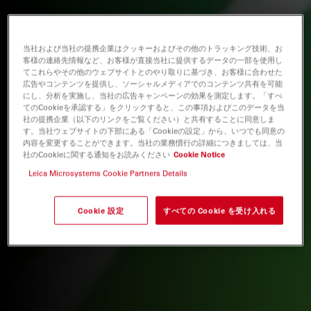
当社および当社の提携企業はクッキーおよびその他のトラッキング技術、お
客様の連絡先情報など、お客様が直接当社に提供するデータの一部を使用し
てこれらやその他のウェブサイトとのやり取りに基づき、お客様に合わせた
広告やコンテンツを提供し、ソーシャルメディアでのコンテンツ共有を可能
にし、分析を実施し、当社の広告キャンペーンの効果を測定します。「すべ
てのCookieを承認する」をクリックすると、この事項およびこのデータを当
社の提携企業（以下のリンクをご覧ください）と共有することに同意しま
す。当社ウェブサイトの下部にある「Cookieの設定」から、いつでも同意の
内容を変更することができます。当社の業務慣行の詳細につきましては、当
社のCookieに関する通知をお読みください
Cookie Notice
Leica Microsystems Cookie Partners Details
Cookie 設定
すべての Cookie を受け入れる