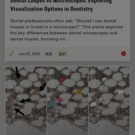
Dental Loupes vs Microscopes: Exploring
Visualization Options in Dentistry
Dental professionals often ask: “Should I use dental
loupes or invest in a microscope?” This article explores
the key differences between dental microscopes and
dental loupes, focusing on…
Jun 22, 2026
概要
歯科
Dental L