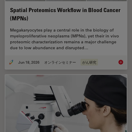
Spatial Proteomics Workflow in Blood Cancer
(MPNs)
Megakaryocytes play a central role in the biology of
myeloproliferative neoplasms (MPNs), yet their in vivo
proteomic characterization remains a major challenge
due to low abundance and disrupted…
Jun 18, 2026
オンラインセミナー
がん研究
Spatial