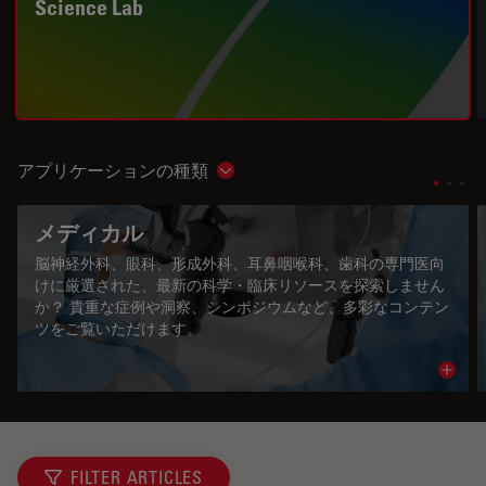
Science Lab
アプリケーションの種類
Show subnavigation
メディカル
脳神経外科、眼科、形成外科、耳鼻咽喉科、歯科の専門医向
けに厳選された、最新の科学・臨床リソースを探索しません
か？ 貴重な症例や洞察、シンポジウムなど、多彩なコンテン
ツをご覧いただけます。
Read 
FILTER ARTICLES