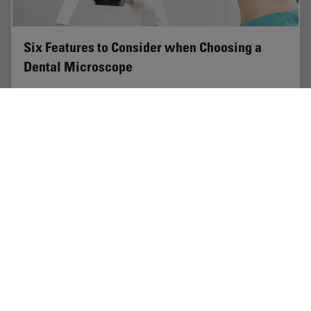
Six Features to Consider when Choosing a
Dental Microscope
The dental surgical microscope has become
increasingly important for high-quality and successful
dental medicine, particularly in the field of
endodontics. A dentist can conduct micro-invasive…
Jun 02, 2026
概要
歯科
Six Fea