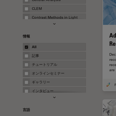
CLEM
Contrast Methods in Light
Microscopy
Drosophila Research
Ad
情報
EMBLイメージングセンター
Re
All
FLIM（蛍光寿命イメージング顕
微鏡法）
Dec
記事
rec
FluoSync
チュートリアル
rec
are
FRAP
オンラインセミナー
FRET
ギャラリー
F
Fテクニック
インタビュー
HyD
ホワイトぺーパー
Inverted Microscopy
ケーススタディ
言語
Neuro-Oncology