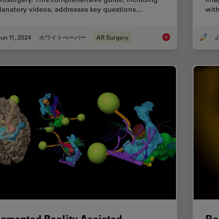
lanatory videos, addresses key questions…
with
un 11, 2024
ホワイトぺーパー
AR Surgery
J
Augmented Reality: 
gmented Reality Assisted
Be