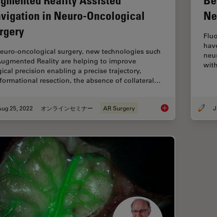
vigation in Neuro-Oncological
Ne
rgery
Flu
hav
neuro-oncological surgery, new technologies such
neu
Augmented Reality are helping to improve
wit
ical precision enabling a precise trajectory,
formational resection, the absence of collateral…
Aug 25, 2022
オンラインセミナー
AR Surgery
J
Augmented Reality A