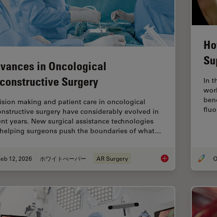
Ho
Su
vances in Oncological
constructive Surgery
In t
work
ben
ision making and patient care in oncological
fluo
onstructive surgery have considerably evolved in
ent years. New surgical assistance technologies
 helping surgeons push the boundaries of what…
eb 12, 2026
ホワイトぺーパー
AR Surgery
O
Advances in Oncolog