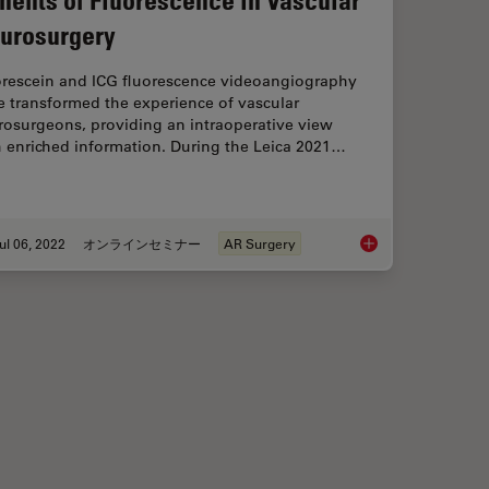
urosurgery
orescein and ICG fluorescence videoangiography
e transformed the experience of vascular
rosurgeons, providing an intraoperative view
h enriched information. During the Leica 2021…
ul 06, 2022
オンラインセミナー
AR Surgery
ssisted Navigation in Neuro-Oncological Surgery
Benefits of Fluoresc