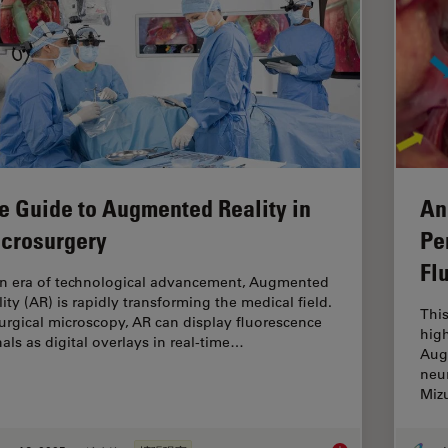
e Guide to Augmented Reality in
An
crosurgery
Pe
Fl
an era of technological advancement, Augmented
lity (AR) is rapidly transforming the medical field.
This
surgical microscopy, AR can display fluorescence
high
nals as digital overlays in real-time…
Aug
neur
Miz