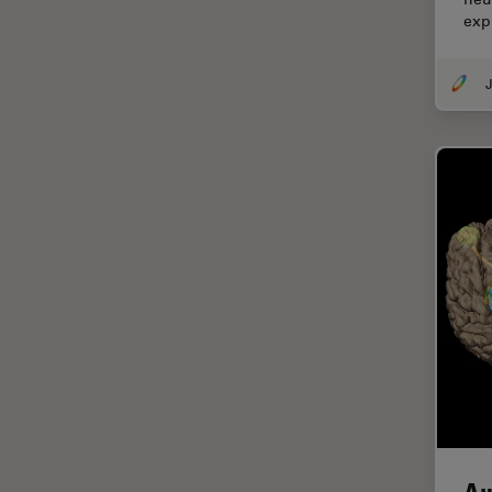
exp
DM8000 M & DM12000 M
クライオ電子顕微鏡
DMi1
クリーニング
J
DMi8
コーティング
DVM6
コヒーレントラマン散乱(CRS)
EL6000
サンフランシスコ・イノベーシ
ョン・ハブ
EM AC20
サンプル調製
EM ACE200
ゼブラフィッシュの研究
EM ACE600
デジタルマイクロスコープ
EM AFS2
バイオファーマ
EM CPD300
バッテリー製造
EM CTD
プリント基板（PCB）
EM GP2
ボストン・イノベーション・ハ
EM ICE
Au
ブ