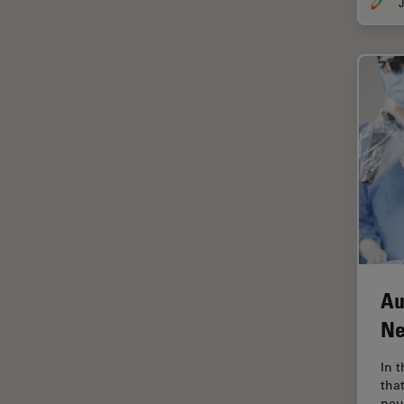
J
インペリアル・カレッジ・ロン
Cleanliness Analysis Systems
ドンイメージングハブ
DM IL LED
ウイルス学
DM ILM
ウルトラミクロトーム
DM1000
エルゴノミクス
DM1000 LED
エレクトロニクスおよび半導体
DM4 B & DM6 B
産業
DM4 M
エレクトロニクスのための断面
解析
DM4 P, DM750 P & Visoria P
オックスフォード・センター・
DM500
オブ・エクセレンス
Au
DM6 FS
オルガノイド＋3D細胞培養
Ne
DM6 M LIBS
カメラ
DM750
In 
がん研究
tha
DM750 M
neu
クライオSEM