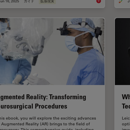
un 16, 2025
ガイド
拡張現実
J
The Guide to Augmen
gmented Reality: Transforming
Wh
urosurgical Procedures
Te
this ebook, you will explore the exciting advances
Lei
t Augmented Reality (AR) brings to the field of
opt
rosurgery. This comprehensive guide, including
imag