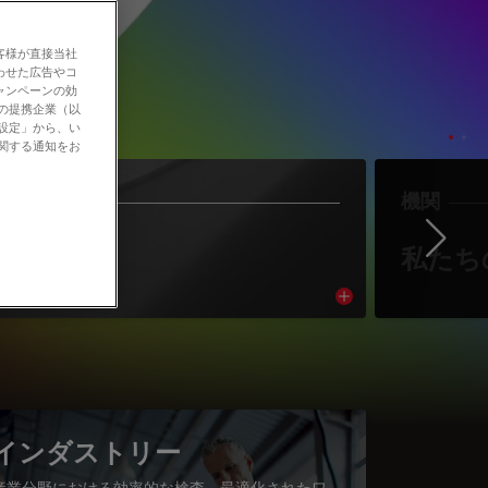
客様が直接当社
わせた広告やコ
ャンペーンの効
社の提携企業（以
の設定」から、い
に関する通知をお
作者
機関
Ne
著者紹介
私たち
cle
Read article
インダストリー
産業分野における効率的な検査、最適化されたワ