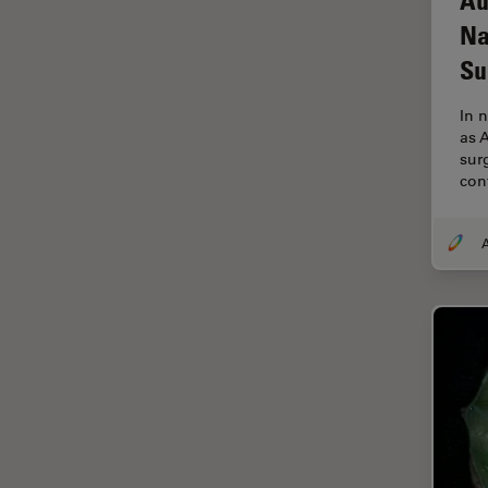
EM KMR3
Na
マイクロエレクトロニクス
EM RAPID
Su
マイクロサージェリー
EM TIC 3X
マイクロハブ・イメージング
In 
EM TP
as 
メディカル
surg
EM TXP
con
モデル生物
EM VCT500
ライトシート顕微鏡
EZ4
ライフサイエンス
Emspira 3
ライブセルイメージング
EnFocus
ラベルフリー
Enersight
レーザーマイクロダイセクショ
ン（LMD）
FL400
レーザー誘起ブレークダウン分
FL560
光法(LIBS)
FL800
ワイドフィールド顕微鏡