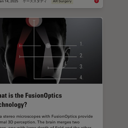
an 14, 2025
ケーススタディ
AR Surgery
ted Reality in Microsurgery
Aneurysm Clipping: A
at is the FusionOptics
chnology?
ca stereo microscopes with FusionOptics provide
imal 3D perception. The brain merges two
es, one with large depth of field and the other