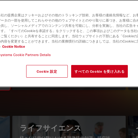
当社の提携企業はクッキーおよびその他のトラッキング技術、お客様の連絡先情報など、お
データの一部を使用してこれらやその他のウェブサイトとのやり取りに基づき、お客様に合
提供し、ソーシャルメディアでのコンテンツ共有を可能にし、分析を実施し、当社の広告キ
す。「すべてのCookieを承認する」をクリックすると、この事項およびこのデータを当
ご覧ください）と共有することに同意します。当社ウェブサイトの下部にある「Cookie
内容を変更することができます。当社の業務慣行の詳細につきましては、当社のCookie
い
Cookie Notice
systems Cookie Partners Details
知識ポータル
最新の記事を読む
Cookie 設定
すべての Cookie を受け入れる
Read arti
igation
ライフサイエンス
様々な科学分野における顕微鏡の知識、研究技