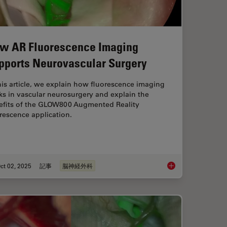
w AR Fluorescence Imaging
pports Neurovascular Surgery
his article, we explain how fluorescence imaging
s in vascular neurosurgery and explain the
efits of the GLOW800 Augmented Reality
rescence application.
ct 02, 2025
記事
脳神経外科
ical Reconstructive Surgery
How AR Fluorescenc