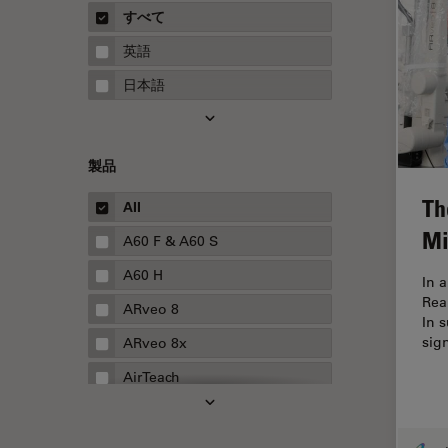
概要
すべて
Neurovascular Surgery
ガイド
英語
Red Reflex
日本語
SEM
Service
製品
STED
Th
STELLARISの機能
All
Mi
TEM
A60 F & A60 S
Thunderイメージング
A60 H
In 
Rea
TIRF
ARveo 8
In 
Upright Microscopy
sig
ARveo 8x
アプリケーションノート
AirTeach
イオンビームミリング
Aivia
インダストリー
Cell DIVE