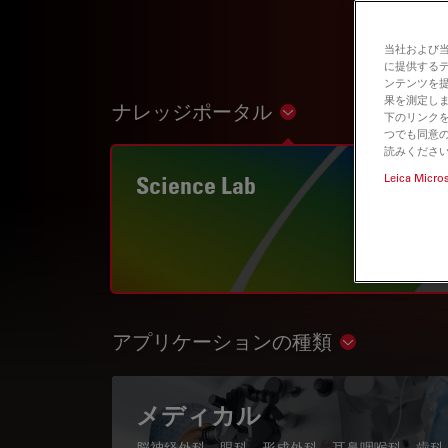
当社および
に提供する
ンテンツを
果を測定しま
ナレッジポータル
Show subnavigation
下のリンクを
つでも同意の
読みくださ
Science Lab
Leica Micro
アプリケーションの種類
Show subnav
メディカル
脳神経外科、眼科、形成外科、耳鼻咽喉科、歯科