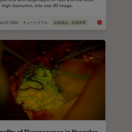
 high resolution, into one 3D image.
un 27, 2023
チュートリアル
品質保証／品質管理
Transforming Neurosurgical Procedures
What is the FusionOp
nefits of Fluorescence in Vascular