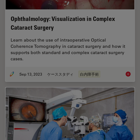
Ophthalmology: Visualization in Complex
Cataract Surgery
Learn about the use of intraoperative Optical
Coherence Tomography in cataract surgery and how it
supports both standard and complex cataract surgery
cases.
Sep 13, 2023
ケーススタディ
白内障手術
Ophthal