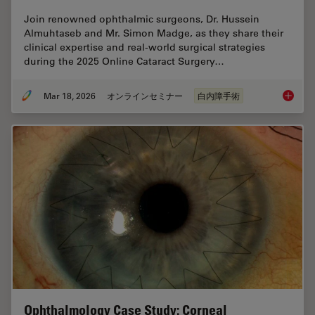
Join renowned ophthalmic surgeons, Dr. Hussein
Almuhtaseb and Mr. Simon Madge, as they share their
clinical expertise and real-world surgical strategies
during the 2025 Online Cataract Surgery…
Mar 18, 2026
オンラインセミナー
白内障手術
Expert T
Ophthalmology Case Study: Corneal