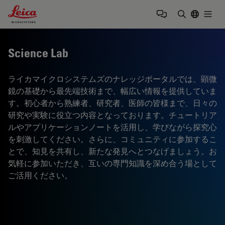
Leica Microsystems Logo
Togg
検索用語を
Science Lab
ライカマイクロシステムズのナレッジポータルでは、顕微
鏡の基礎から最先端技術まで、幅広い情報を提供していま
す。初心者から熟練者、研究者、医師の皆様まで、日々の
研究や実験に役立つ内容となっております。チュートリア
ルやアプリケーションノートを活用し、学びながら探究心
を刺激してください。さらに、コミュニティに参加するこ
とで、知見を共有し、新たな発見へとつなげましょう。お
気軽に参加いただき、互いの専門知識を深め合う場として
ご活用ください。