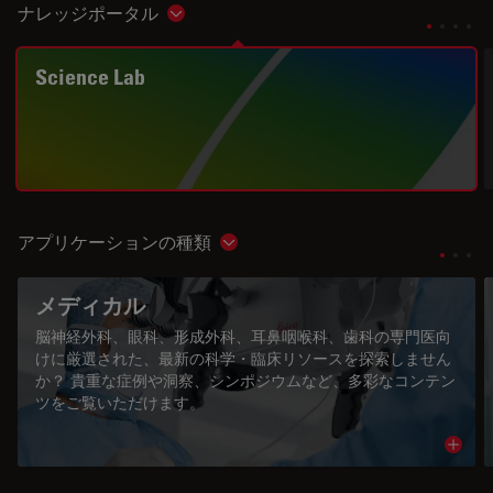
ナレッジポータル
Show subnavigation
Science Lab
アプリケーションの種類
Show subnavigation
メディカル
脳神経外科、眼科、形成外科、耳鼻咽喉科、歯科の専門医向
けに厳選された、最新の科学・臨床リソースを探索しません
か？ 貴重な症例や洞察、シンポジウムなど、多彩なコンテン
ツをご覧いただけます。
Read 