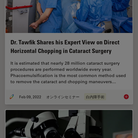
Dr. Tawfik Shares his Expert View on Direct
Horizontal Chopping in Cataract Surgery
It is estimated that nearly 28 million cataract surgery
procedures are performed worldwide every year.
Phacoemulsification is the most common method used
to remove the cataract and chopping maneuvers…
Feb 09, 2022
オンラインセミナー
白内障手術
Dr. Taw