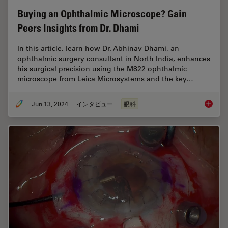
Buying an Ophthalmic Microscope? Gain
Peers Insights from Dr. Dhami
In this article, learn how Dr. Abhinav Dhami, an
ophthalmic surgery consultant in North India, enhances
his surgical precision using the M822 ophthalmic
microscope from Leica Microsystems and the key…
Jun 13, 2024
インタビュー
眼科
Buying 