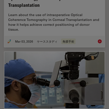
Transplantation
Learn about the use of intraoperative Optical
Coherence Tomography in Corneal Transplantation and
how it helps achieve correct positioning of donor
tissue.
Mar 03, 2026
ケーススタディ
角膜手術
Ophthal