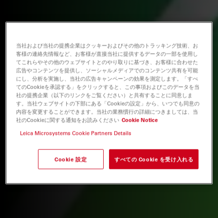
当社および当社の提携企業はクッキーおよびその他のトラッキング技術、お
客様の連絡先情報など、お客様が直接当社に提供するデータの一部を使用し
てこれらやその他のウェブサイトとのやり取りに基づき、お客様に合わせた
広告やコンテンツを提供し、ソーシャルメディアでのコンテンツ共有を可能
にし、分析を実施し、当社の広告キャンペーンの効果を測定します。「すべ
てのCookieを承認する」をクリックすると、この事項およびこのデータを当
社の提携企業（以下のリンクをご覧ください）と共有することに同意しま
す。当社ウェブサイトの下部にある「Cookieの設定」から、いつでも同意の
内容を変更することができます。当社の業務慣行の詳細につきましては、当
社のCookieに関する通知をお読みください
Cookie Notice
Leica Microsystems Cookie Partners Details
Cookie 設定
すべての Cookie を受け入れる