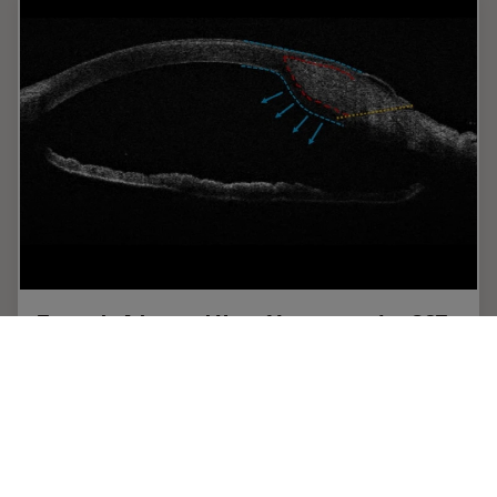
Towards Advanced Use of Intraoperative OCT
in Cataract Surgery
In this White Paper, Dr. Rachid Tahiri shares his personal
experience with the Leica EnFocus intraoperative OCT,
the valuable features supporting smooth surgery and
how it allows him to minimize…