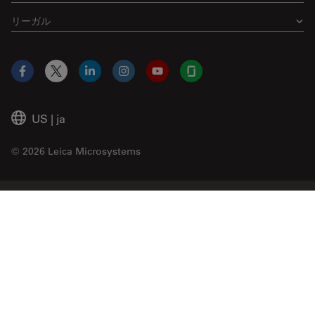
リーガル
Facebook
X
LinkedIn
Instagram
YouTube
Glassdoor
US
|
ja
© 2026 Leica Microsystems
Beckman Coulter Link
Genedata Link
IDBS Link
Abcam Limited