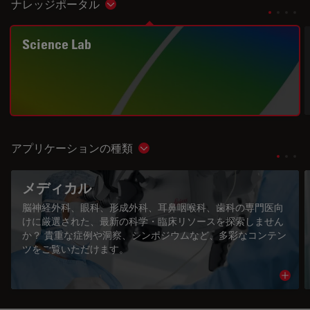
ナレッジポータル
Show subnavigation
Science Lab
アプリケーションの種類
Show subnavigation
メディカル
脳神経外科、眼科、形成外科、耳鼻咽喉科、歯科の専門医向
けに厳選された、最新の科学・臨床リソースを探索しません
か？ 貴重な症例や洞察、シンポジウムなど、多彩なコンテン
ツをご覧いただけます。
Read 