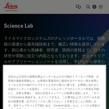
Leica Microsystems Logo
Togg
検索用語を
Science Lab
ライカマイクロシステムズのナレッジポータルでは、顕微
鏡の基礎から最先端技術まで、幅広い情報を提供していま
す。初心者から熟練者、研究者、医師の皆様まで、日々の
研究や実験に役立つ内容となっております。チュートリア
ルやアプリケーションノートを活用し、学びながら探究心
を刺激してください。さらに、コミュニティに参加するこ
とで、知見を共有し、新たな発見へとつなげましょう。お
当社および当社の提携企業はクッキーおよびその他のトラッキング技術、お
気軽に参加いただき、互いの専門知識を深め合う場として
客様の連絡先情報など、お客様が直接当社に提供するデータの一部を使用し
ご活用ください。
てこれらやその他のウェブサイトとのやり取りに基づき、お客様に合わせた
広告やコンテンツを提供し、ソーシャルメディアでのコンテンツ共有を可能
にし、分析を実施し、当社の広告キャンペーンの効果を測定します。「すべ
てのCookieを承認する」をクリックすると、この事項およびこのデータを当
社の提携企業（以下のリンクをご覧ください）と共有することに同意しま
す。当社ウェブサイトの下部にある「Cookieの設定」から、いつでも同意の