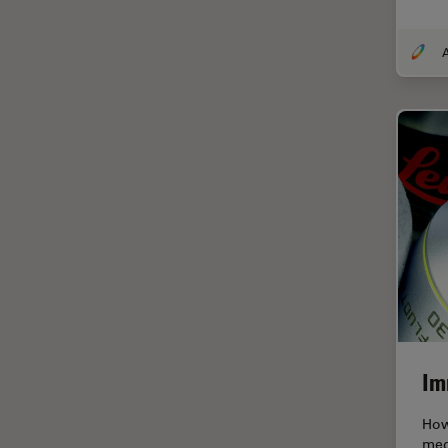
DM8000 M & DM12000 M
クライオ電子顕微鏡
DMi1
クリーニング
DMi8
コーティング
DVM6
コヒーレントラマン散乱(CRS)
EL6000
サンフランシスコ・イノベーシ
ョン・ハブ
EM AC20
サンプル調製
EM ACE200
ゼブラフィッシュの研究
EM ACE600
デジタルマイクロスコープ
EM AFS2
バイオファーマ
EM CPD300
バッテリー製造
EM CTD
Im
プリント基板（PCB）
EM GP2
How
ボストン・イノベーション・ハ
EM ICE
med
ブ