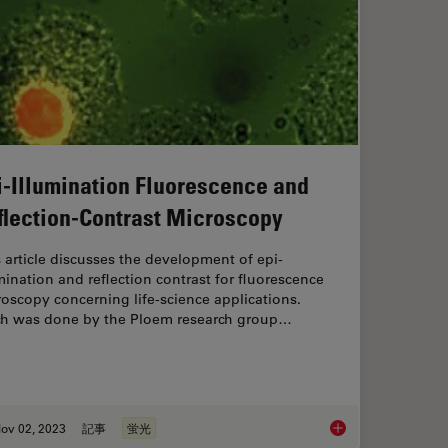
i-Illumination Fluorescence and
flection-Contrast Microscopy
 article discusses the development of epi-
mination and reflection contrast for fluorescence
oscopy concerning life-science applications.
h was done by the Ploem research group…
ov 02, 2023
記事
蛍光
-Embryo Screening with Fast, High-Contrast Imaging
Epi-Illumination Flu