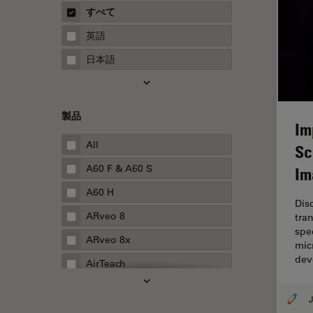
概要
すべて
Neurovascular Surgery
ガイド
英語
Red Reflex
日本語
SEM
Service
製品
STED
Im
STELLARISの機能
All
Sc
TEM
A60 F & A60 S
Im
Thunderイメージング
A60 H
Dis
TIRF
ARveo 8
tra
spe
Upright Microscopy
ARveo 8x
mic
dev
アプリケーションノート
AirTeach
イオンビームミリング
Aivia
インダストリー
Cell DIVE