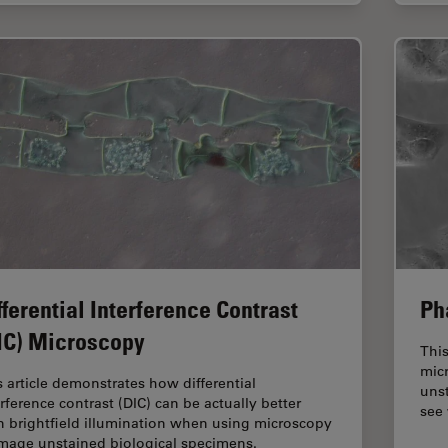
fferential Interference Contrast
Ph
IC) Microscopy
This
micr
s article demonstrates how differential
unst
erference contrast (DIC) can be actually better
see 
n brightfield illumination when using microscopy
image unstained biological specimens.