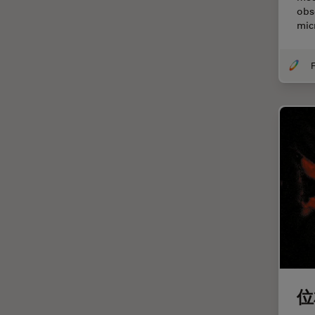
obs
EM KMR3
マイクロエレクトロニクス
mic
EM RAPID
マイクロサージェリー
EM TIC 3X
F
マイクロハブ・イメージング
EM TP
メディカル
EM TXP
モデル生物
EM VCT500
ライトシート顕微鏡
EZ4
ライフサイエンス
Emspira 3
ライブセルイメージング
EnFocus
ラベルフリー
Enersight
レーザーマイクロダイセクショ
ン（LMD）
FL400
レーザー誘起ブレークダウン分
FL560
光法(LIBS)
位
FL800
ワイドフィールド顕微鏡