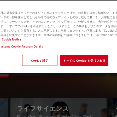
当社の提携企業はクッキーおよびその他のトラッキング技術、お客様の連絡先情報など、お
データの一部を使用してこれらやその他のウェブサイトとのやり取りに基づき、お客様に合
提供し、ソーシャルメディアでのコンテンツ共有を可能にし、分析を実施し、当社の広告キ
す。「すべてのCookieを承認する」をクリックすると、この事項およびこのデータを当
ご覧ください）と共有することに同意します。当社ウェブサイトの下部にある「Cookie
内容を変更することができます。当社の業務慣行の詳細につきましては、当社のCookie
い
Cookie Notice
systems Cookie Partners Details
知識ポータル
最新の記事を読む
Cookie 設定
すべての Cookie を受け入れる
Read arti
igation
ライフサイエンス
様々な科学分野における顕微鏡の知識、研究技