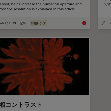
erved, helps increase the numerical aperture and
です
roscope resolution is explained in this article.
eb 27, 2023
記事
対物レンズ
J
Immersion Objectiv
相コントラスト