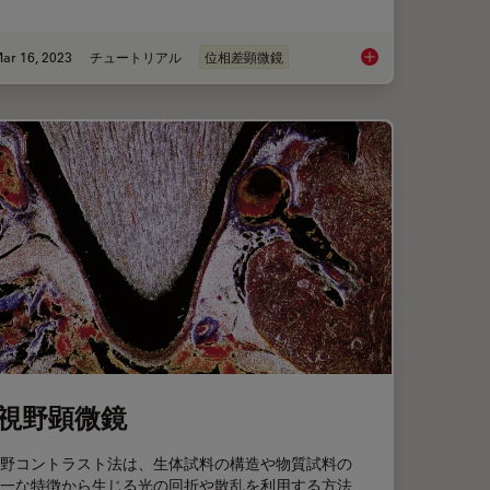
ar 16, 2023
チュートリアル
位相差顕微鏡
rence Contrast (DIC) Microscopy
Phase Contrast and 
視野顕微鏡
野コントラスト法は、生体試料の構造や物質試料の
一な特徴から生じる光の回折や散乱を利用する方法