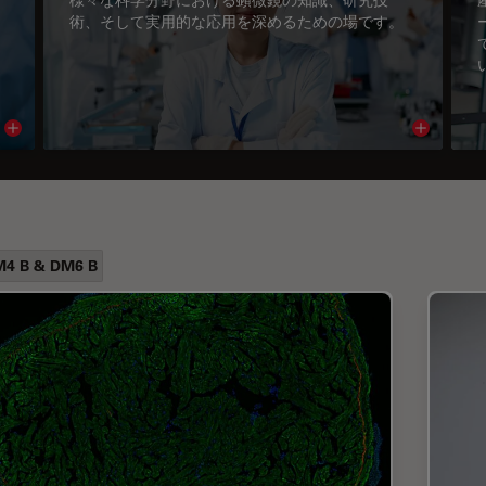
術、そして実用的な応用を深めるための場です。
Read article
Read arti
4 B & DM6 B