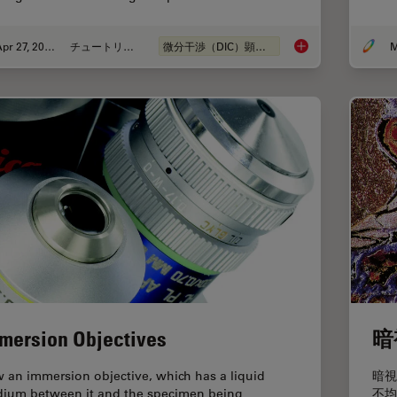
Apr 27, 2023
チュートリアル
微分干渉（DIC）顕微鏡
M
Differential Interfe
mersion Objectives
暗
 an immersion objective, which has a liquid
暗視
ium between it and the specimen being
不均