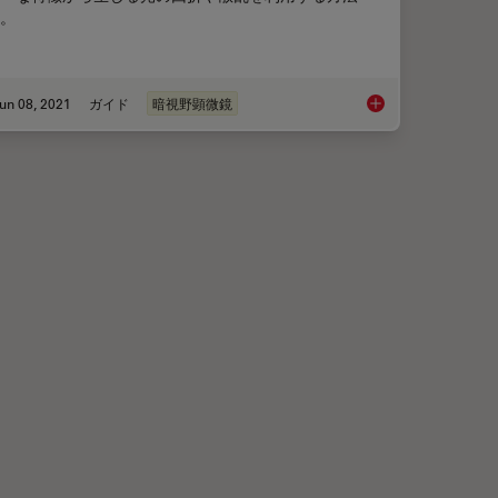
。
un 08, 2021
ガイド
暗視野顕微鏡
es
暗視野顕微鏡