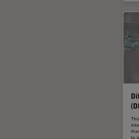
インペリアル・カレッジ・ロン
Cleanliness Analysis Systems
ドンイメージングハブ
DM IL LED
ウイルス学
DM ILM
ウルトラミクロトーム
DM1000
エルゴノミクス
DM1000 LED
エレクトロニクスおよび半導体
DM4 B & DM6 B
産業
DM4 M
エレクトロニクスのための断面
解析
DM4 P, DM750 P & Visoria P
オックスフォード・センター・
DM500
Di
オブ・エクセレンス
(D
DM6 FS
オルガノイド＋3D細胞培養
DM6 M LIBS
カメラ
Thi
int
DM750
がん研究
tha
DM750 M
to 
クライオSEM