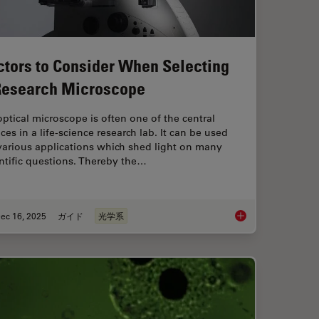
ctors to Consider When Selecting
Research Microscope
ptical microscope is often one of the central
ces in a life-science research lab. It can be used
various applications which shed light on many
ntific questions. Thereby the…
ec 16, 2025
ガイド
光学系
ence Microscopy
Factors to Consider