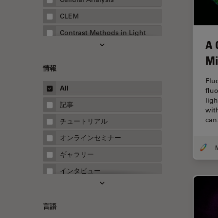
CLEM
Contrast Methods in Light
A 
Microscopy
Mi
Drosophila Research
情報
EMBLイメージングセンター
Flu
All
flu
FLIM（蛍光寿命イメージング顕
lig
微鏡法）
記事
wit
FluoSync
ca
チュートリアル
FRAP
オンラインセミナー
FRET
ギャラリー
Fテクニック
インタビュー
HyD
ホワイトぺーパー
Inverted Microscopy
ケーススタディ
言語
Neuro-Oncology