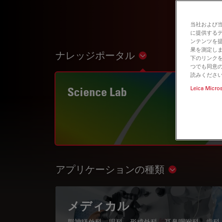
当社および
に提供する
ンテンツを
果を測定しま
ナレッジポータル
Show subnavigation
下のリンクを
つでも同意の
読みくださ
Science Lab
Leica Micro
アプリケーションの種類
Show subnav
メディカル
脳神経外科、眼科、形成外科、耳鼻咽喉科、歯科