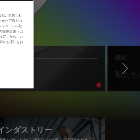
客様が直接当社
わせた広告やコ
ャンペーンの効
社の提携企業（以
の設定」から、い
に関する通知をお
作者
機関
Ne
著者紹介
私たち
cle
Read article
インダストリー
産業分野における効率的な検査、最適化されたワ