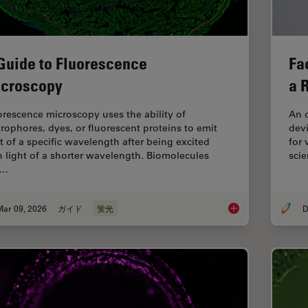
Guide to Fluorescence
Fa
croscopy
a 
orescence microscopy uses the ability of
An o
orophores, dyes, or fluorescent proteins to emit
devi
ht of a specific wavelength after being excited
for 
h light of a shorter wavelength. Biomolecules
scie
n…
Mar 09, 2026
ガイド
蛍光
D
A Guide to Fluoresc