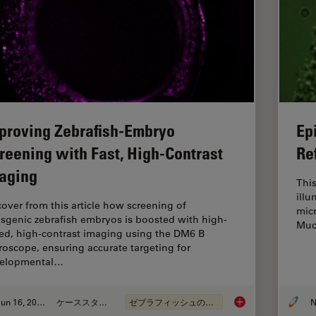
proving Zebrafish-Embryo
Ep
reening with Fast, High-Contrast
Re
aging
This
illu
cover from this article how screening of
micr
nsgenic zebrafish embryos is boosted with high-
Muc
ed, high-contrast imaging using the DM6 B
roscope, ensuring accurate targeting for
elopmental…
Jun 16, 2025
ケーススタディ
ゼブラフィッシュの研究
N
Improving Zebrafish