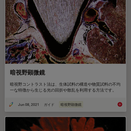
暗視野顕微鏡
暗視野コントラスト法は、生体試料の構造や物質試料の不均
一な特徴から生じる光の回折や散乱を利用する方法です。
Jun 08, 2021
ガイド
暗視野顕微鏡
暗視野