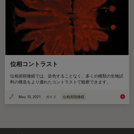
位相コントラスト
位相差顕微鏡では、染色することなく、多くの種類の生物試
料の構造をより優れたコントラストで観察できます。
May 10, 2021
ガイド
位相差顕微鏡
位相コ