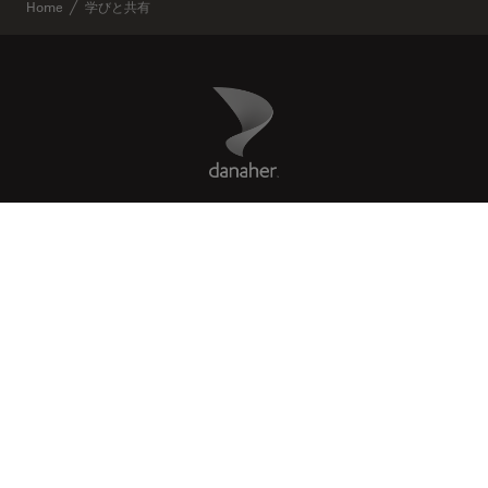
Home
学びと共有
Danaher Logo
Footer
COMPANY
リーガル
Facebook
X
LinkedIn
Instagram
YouTube
Glassdoor
US
|
ja