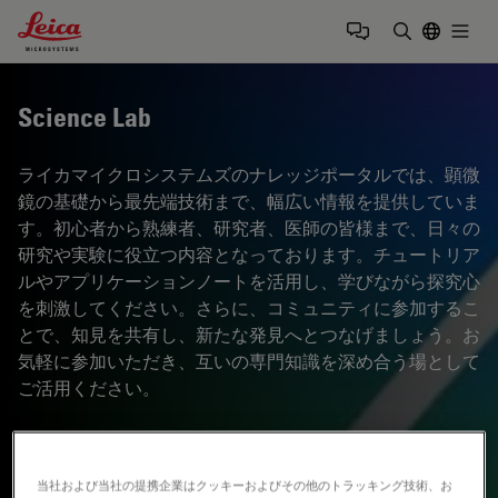
Leica Microsystems Logo
Togg
検索用語を
Science Lab
ライカマイクロシステムズのナレッジポータルでは、顕微
鏡の基礎から最先端技術まで、幅広い情報を提供していま
す。初心者から熟練者、研究者、医師の皆様まで、日々の
研究や実験に役立つ内容となっております。チュートリア
ルやアプリケーションノートを活用し、学びながら探究心
を刺激してください。さらに、コミュニティに参加するこ
とで、知見を共有し、新たな発見へとつなげましょう。お
気軽に参加いただき、互いの専門知識を深め合う場として
ご活用ください。
当社および当社の提携企業はクッキーおよびその他のトラッキング技術、お