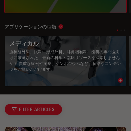
アプリケーションの種類
Show subnavigation
メディカル
脳神経外科、眼科、形成外科、耳鼻咽喉科、歯科の専門医向
けに厳選された、最新の科学・臨床リソースを探索しません
か？ 貴重な症例や洞察、シンポジウムなど、多彩なコンテン
ツをご覧いただけます。
Read 
FILTER ARTICLES