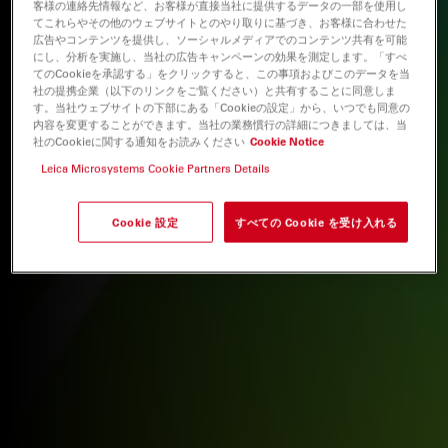
客様の連絡先情報など、お客様が直接当社に提供するデータの一部を使用し
てこれらやその他のウェブサイトとのやり取りに基づき、お客様に合わせた
広告やコンテンツを提供し、ソーシャルメディアでのコンテンツ共有を可能
にし、分析を実施し、当社の広告キャンペーンの効果を測定します。「すべ
てのCookieを承認する」をクリックすると、この事項およびこのデータを当
社の提携企業（以下のリンクをご覧ください）と共有することに同意しま
す。当社ウェブサイトの下部にある「Cookieの設定」から、いつでも同意の
内容を変更することができます。当社の業務慣行の詳細につきましては、当
社のCookieに関する通知をお読みください
Cookie Notice
Leica Microsystems Cookie Partners Details
Cookie 設定
すべての Cookie を受け入れる