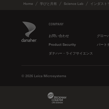
ゼブラフィッシュの研究
Home
学びと共有
Science Lab
インダスト
デジタルマイクロスコープ
バイオファーマ
Footer
Danaher Logo
COMPANY
バッテリー製造
プリント基板（PCB）
お問い合わせ
グロー
ボストン・イノベーション・ハ
Product Security
パート
ブ
ダナハー・ライフサイエンス
マイクロエレクトロニクス
マイクロサージェリー
マイクロハブ・イメージング
© 2026 Leica Microsystems
メディカル
モデル生物
Beckman Coulter Link
ライトシート顕微鏡
ライフサイエンス