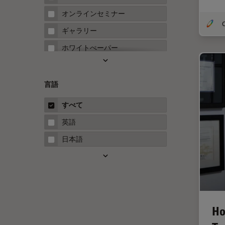
FRAP
オンラインセミナー
O
FRET
ギャラリー
Fテクニック
ホワイトぺーパー
HyD
ケーススタディ
Inverted Microscopy
概要
言語
Neuro-Oncology
ガイド
すべて
Neurovascular Surgery
英語
Red Reflex
日本語
SEM
Service
STED
STELLARISの機能
Ho
TEM