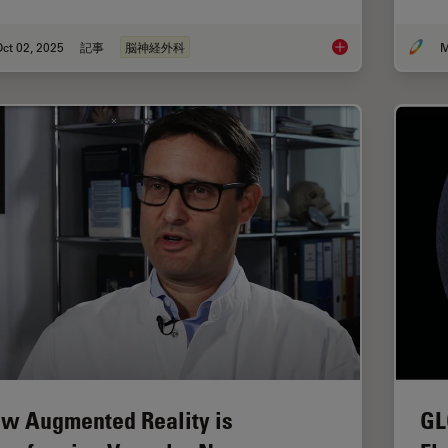
ct 02, 2025
記事
脳神経外科
M
How AR Fluorescenc
w Augmented Reality is
GL