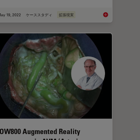
ay 19, 2022
ケーススタディ
拡張現実
e Imaging Supports Neurovascular Surgery
How AR Helps in the
OW800 Augmented Reality