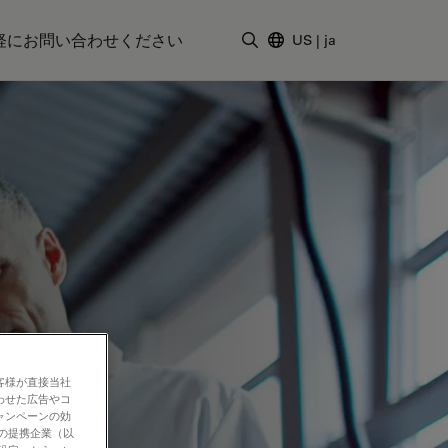
軽にお問い合わせください
US
|
ja
検索用語を入力
客様が直接当社
わせた広告やコ
ャンペーンの効
社の提携企業（以