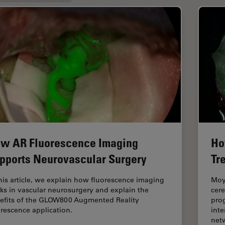
w AR Fluorescence Imaging
Ho
pports Neurovascular Surgery
Tr
this article, we explain how fluorescence imaging
Moya
ks in vascular neurosurgery and explain the
cere
efits of the GLOW800 Augmented Reality
prog
orescence application.
inte
net