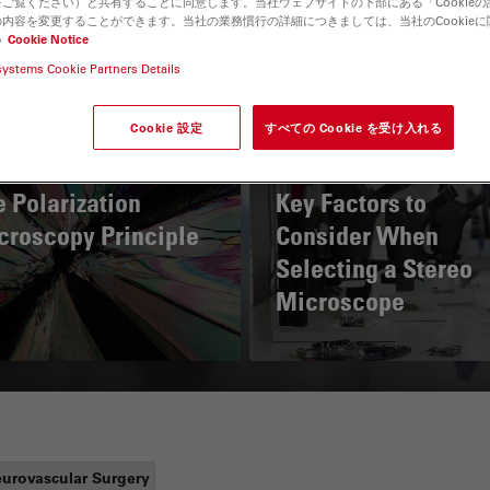
ご覧ください）と共有することに同意します。当社ウェブサイトの下部にある「Cookie
内容を変更することができます。当社の業務慣行の詳細につきましては、当社のCookie
い
Cookie Notice
systems Cookie Partners Details
Cookie 設定
すべての Cookie を受け入れる
 Polarization
Key Factors to
croscopy Principle
Consider When
Selecting a Stereo
Microscope
urovascular Surgery