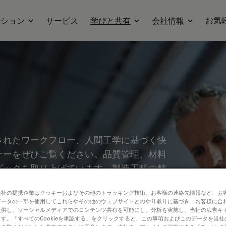
お気
ーション
サービス
学びと共有
会社情報
されたワークフロー、人間工学に基づく快
ナーをぜひご覧ください。品質管理、材料
ピックを取り上げています。製造工程の精
術の活用について、貴重な知見を得ること
当社の提携企業はクッキーおよびその他のトラッキング技術、お客様の連絡先情報など、お
データの一部を使用してこれらやその他のウェブサイトとのやり取りに基づき、お客様に合
提供し、ソーシャルメディアでのコンテンツ共有を可能にし、分析を実施し、当社の広告キ
す。「すべてのCookieを承認する」をクリックすると、この事項およびこのデータを当