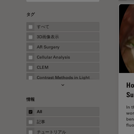
タグ
すべて
3D画像表示
AR Surgery
Cellular Analysis
CLEM
Contrast Methods in Light
Ho
Microscopy
Su
Drosophila Research
情報
EMBLイメージングセンター
In 
All
wor
FLIM（蛍光寿命イメージング顕
ben
微鏡法）
記事
flu
FluoSync
チュートリアル