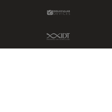
ライブセルイメージング
Molecular Devices Link
ラベルフリー
レーザーマイクロダイセクショ
ン（LMD）
IDT Link
レーザー誘起ブレークダウン分
光法(LIBS)
ワイドフィールド顕微鏡
人工知能
位相差顕微鏡
偏光
光コヒーレンス トモグラフィ
（OCT）
光学系
光学顕微鏡