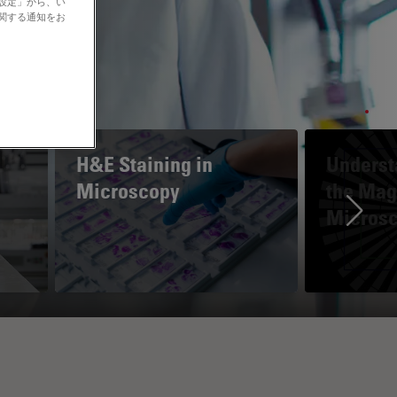
の設定」から、い
に関する通知をお
H&E Staining in
Underst
Microscopy
the Magn
Micros
Ne