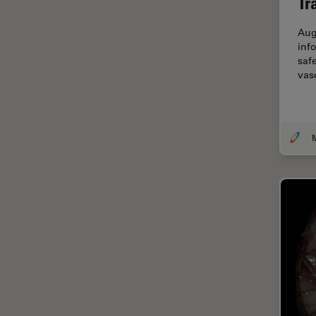
Tr
Thunderイメージング
Aug
TIRF
inf
Upright Microscopy
safe
vas
アプリケーションノート
イオンビームミリング
インダストリー
インペリアル・カレッジ・ロン
ドンイメージングハブ
ウイルス学
ウルトラミクロトーム
エルゴノミクス
エレクトロニクスおよび半導体
産業
エレクトロニクスのための断面