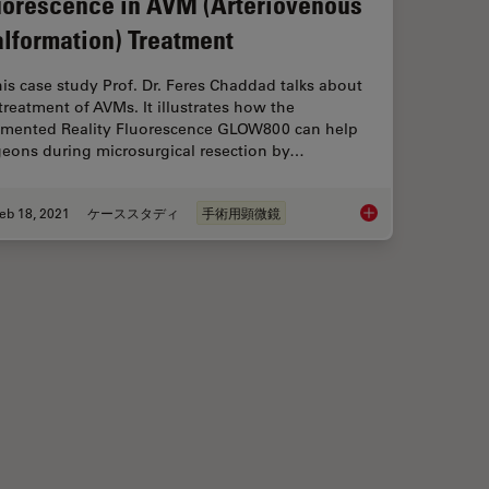
uorescence in AVM (Arteriovenous
lformation) Treatment
his case study Prof. Dr. Feres Chaddad talks about
treatment of AVMs. It illustrates how the
mented Reality Fluorescence GLOW800 can help
geons during microsurgical resection by…
eb 18, 2021
ケーススタディ
手術用顕微鏡
ty is Transforming Vascular Neurosurgery
GLOW800 Augmented 