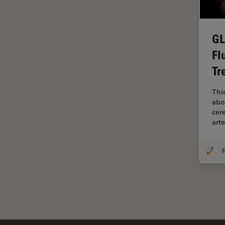
解析
オックスフォード・センター・
オブ・エクセレンス
GL
オルガノイド＋3D細胞培養
Fl
カメラ
Tr
がん研究
Thi
クライオSEM
abo
cer
クライオ電子顕微鏡
art
クリーニング
コーティング
F
コヒーレントラマン散乱(CRS)
サンフランシスコ・イノベーシ
ョン・ハブ
サンプル調製