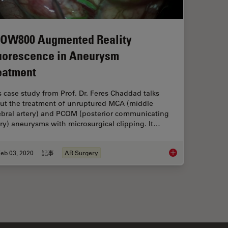
OW800 Augmented Reality
uorescence in Aneurysm
eatment
s case study from Prof. Dr. Feres Chaddad talks
ut the treatment of unruptured MCA (middle
ebral artery) and PCOM (posterior communicating
ery) aneurysms with microsurgical clipping. It…
eb 03, 2020
記事
AR Surgery
GLOW800 Augmented 