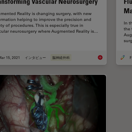
ansforming Vascular Neurosurgery
Fl
Ma
mented Reality is changing surgery, with new
ormation helping to improve the precision and
In t
ty of procedures. This is especially true in
the 
cular neurosurgery where Augmented Reality is…
Aug
sur
Mar 15, 2021
インタビュー
脳神経外科
F
How Augmented Reali