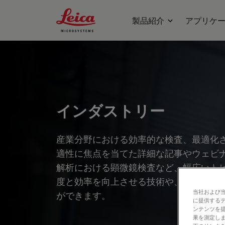
Leica Microsystems Logo
製品紹介
アプリケ
インダストリー
産業分野における効率的な検査、最適化
適性に焦点を当てた詳細な記事やウェビ
解析における顕微鏡検査など、幅広いト
度と効率を向上させる技術や、最先端技
当社および
ができます。
に提供する
ンテンツを
果を測定しま