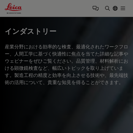
Leica Microsystems Logo
Togg
検索用語を
インダストリー
産業分野における効率的な検査、最適化されたワークフロ
ー、人間工学に基づく快適性に焦点を当てた詳細な記事や
ウェビナーをぜひご覧ください。品質管理、材料解析にお
ける顕微鏡検査など、幅広いトピックを取り上げていま
す。製造工程の精度と効率を向上させる技術や、最先端技
術の活用について、貴重な知見を得ることができます。