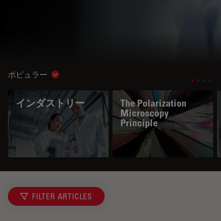
ポピュラー
Show subnavigation
インダストリー
The Polarization
Microscopy
Principle
FILTER ARTICLES