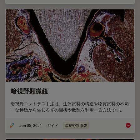
暗視野顕微鏡
暗視野コントラスト法は、生体試料の構造や物質試料の不均
一な特徴から生じる光の回折や散乱を利用する方法です。
Jun 08, 2021
ガイド
暗視野顕微鏡
暗視野