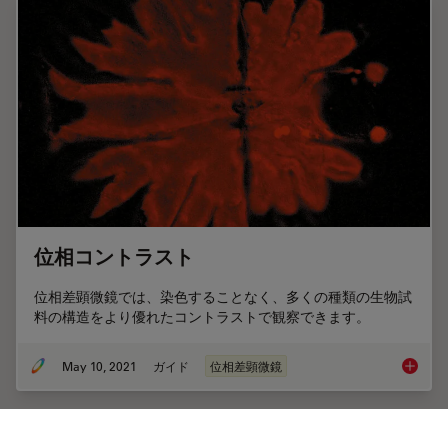
位相コントラスト
位相差顕微鏡では、染色することなく、多くの種類の生物試
料の構造をより優れたコントラストで観察できます。
May 10, 2021
ガイド
位相差顕微鏡
位相コ