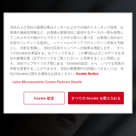
当社および当社の提携企業はクッキーおよびその他のトラッキング技術、お
客様の連絡先情報など、お客様が直接当社に提供するデータの一部を使用し
てこれらやその他のウェブサイトとのやり取りに基づき、お客様に合わせた
広告やコンテンツを提供し、ソーシャルメディアでのコンテンツ共有を可能
にし、分析を実施し、当社の広告キャンペーンの効果を測定します。「すべ
てのCookieを承認する」をクリックすると、この事項およびこのデータを当
社の提携企業（以下のリンクをご覧ください）と共有することに同意しま
す。当社ウェブサイトの下部にある「Cookieの設定」から、いつでも同意の
内容を変更することができます。当社の業務慣行の詳細につきましては、当
社のCookieに関する通知をお読みください
Cookie Notice
Leica Microsystems Cookie Partners Details
Cookie 設定
すべての Cookie を受け入れる