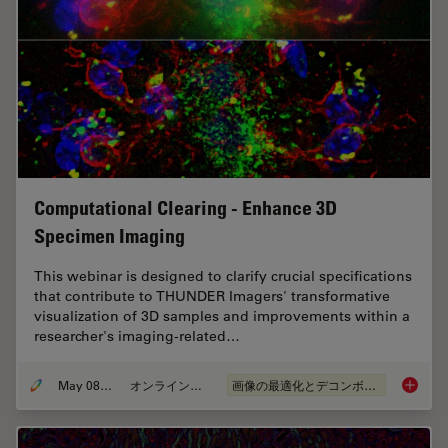
Computational Clearing - Enhance 3D
Specimen Imaging
This webinar is designed to clarify crucial specifications
that contribute to THUNDER Imagers' transformative
visualization of 3D samples and improvements within a
researcher's imaging-related…
May 08, 2020
オンラインセミナー
画像の最適化とデコンボリューション
Computa