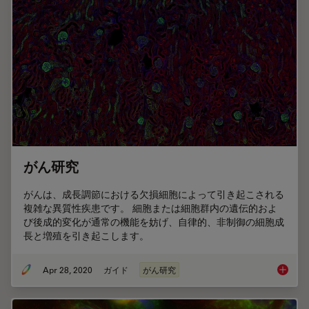
がん研究
がんは、成長調節における欠損細胞によって引き起こされる
複雑な異質性疾患です。 細胞または細胞群内の遺伝的およ
び後成的変化が通常の機能を妨げ、自律的、非制御の細胞成
長と増殖を引き起こします。
Apr 28, 2020
ガイド
がん研究
がん研