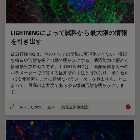
LIGHTNINGによって試料から最大限の情報
を引き出す
LIGHTNINGは、他の方法では簡単に可視化できない、微細
な構造や形態を完全自動で明らかにする、適応能力に優れた
情報抽出プロセスです。 LIGHTNINGは、画像全体を同一の
パラメーターで演算する従来型の手法とは異なり、ボクセル
（3次元画素）ごとに適切なパラメーターを算出することに
よって、最高の忠実度であらゆる微細形態を明らかにしま
す。
Aug 30, 2020
記事
共焦点顕微鏡法
LIGH