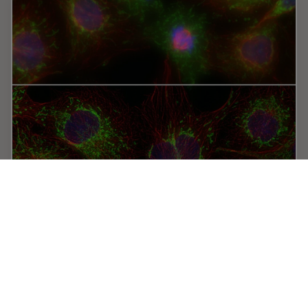
THUNDER Imagers: High Performance,
Versatility and Ease-of-Use for your Everyday
Imaging Workflows
This webinar will showcase the versatility and
performance of THUNDER Imagers in many different life
science applications: from counting nuclei in retina
sections and RNA molecules in cancer tissue…