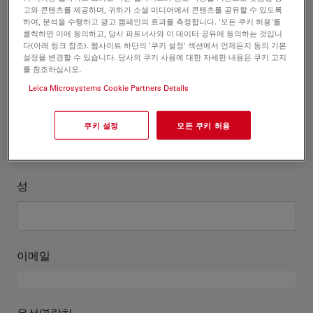
고객정보를 작성해주세요
고와 콘텐츠를 제공하며, 귀하가 소셜 미디어에서 콘텐츠를 공유할 수 있도록
하여, 분석을 수행하고 광고 캠페인의 효과를 측정합니다. '모든 쿠키 허용'를
클릭하면 이에 동의하고, 당사 파트너사와 이 데이터 공유에 동의하는 것입니
직위
다(아래 링크 참조). 웹사이트 하단의 '쿠키 설정' 섹션에서 언제든지 동의 기본
선택 사항:
설정을 변경할 수 있습니다. 당사의 쿠키 사용에 대한 자세한 내용은 쿠키 고지
를 참조하십시오.
Leica Microsystems Cookie Partners Details
이름
쿠키 설정
모든 쿠키 허용
성
이메일
유선연락처