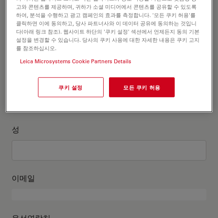
고객정보를 작성해주세요
고와 콘텐츠를 제공하며, 귀하가 소셜 미디어에서 콘텐츠를 공유할 수 있도록
하여, 분석을 수행하고 광고 캠페인의 효과를 측정합니다. '모든 쿠키 허용'를
클릭하면 이에 동의하고, 당사 파트너사와 이 데이터 공유에 동의하는 것입니
직위
다(아래 링크 참조). 웹사이트 하단의 '쿠키 설정' 섹션에서 언제든지 동의 기본
선택 사항:
설정을 변경할 수 있습니다. 당사의 쿠키 사용에 대한 자세한 내용은 쿠키 고지
를 참조하십시오.
Leica Microsystems Cookie Partners Details
이름
쿠키 설정
모든 쿠키 허용
성
이메일
유선연락처