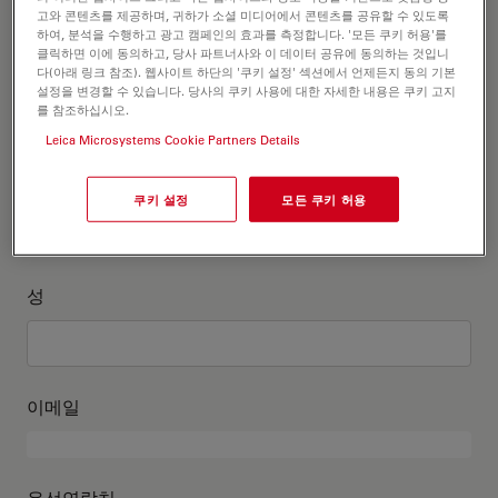
고객정보를 작성해주세요
고와 콘텐츠를 제공하며, 귀하가 소셜 미디어에서 콘텐츠를 공유할 수 있도록
하여, 분석을 수행하고 광고 캠페인의 효과를 측정합니다. '모든 쿠키 허용'를
클릭하면 이에 동의하고, 당사 파트너사와 이 데이터 공유에 동의하는 것입니
직위
다(아래 링크 참조). 웹사이트 하단의 '쿠키 설정' 섹션에서 언제든지 동의 기본
선택 사항:
설정을 변경할 수 있습니다. 당사의 쿠키 사용에 대한 자세한 내용은 쿠키 고지
를 참조하십시오.
Leica Microsystems Cookie Partners Details
이름
쿠키 설정
모든 쿠키 허용
성
이메일
유선연락처