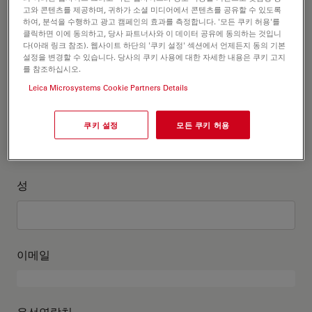
고객정보를 작성해주세요
고와 콘텐츠를 제공하며, 귀하가 소셜 미디어에서 콘텐츠를 공유할 수 있도록
하여, 분석을 수행하고 광고 캠페인의 효과를 측정합니다. '모든 쿠키 허용'를
클릭하면 이에 동의하고, 당사 파트너사와 이 데이터 공유에 동의하는 것입니
직위
다(아래 링크 참조). 웹사이트 하단의 '쿠키 설정' 섹션에서 언제든지 동의 기본
선택 사항:
설정을 변경할 수 있습니다. 당사의 쿠키 사용에 대한 자세한 내용은 쿠키 고지
를 참조하십시오.
Leica Microsystems Cookie Partners Details
이름
쿠키 설정
모든 쿠키 허용
성
이메일
유선연락처