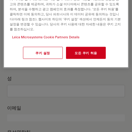
고객정보를 작성해주세요
고와 콘텐츠를 제공하며, 귀하가 소셜 미디어에서 콘텐츠를 공유할 수 있도록
하여, 분석을 수행하고 광고 캠페인의 효과를 측정합니다. '모든 쿠키 허용'를
클릭하면 이에 동의하고, 당사 파트너사와 이 데이터 공유에 동의하는 것입니
직위
다(아래 링크 참조). 웹사이트 하단의 '쿠키 설정' 섹션에서 언제든지 동의 기본
선택 사항:
설정을 변경할 수 있습니다. 당사의 쿠키 사용에 대한 자세한 내용은 쿠키 고지
를 참조하십시오.
Leica Microsystems Cookie Partners Details
이름
쿠키 설정
모든 쿠키 허용
성
이메일
유선연락처