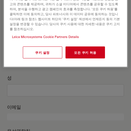
고객정보를 작성해주세요
고와 콘텐츠를 제공하며, 귀하가 소셜 미디어에서 콘텐츠를 공유할 수 있도록
하여, 분석을 수행하고 광고 캠페인의 효과를 측정합니다. '모든 쿠키 허용'를
클릭하면 이에 동의하고, 당사 파트너사와 이 데이터 공유에 동의하는 것입니
직위
다(아래 링크 참조). 웹사이트 하단의 '쿠키 설정' 섹션에서 언제든지 동의 기본
선택 사항:
설정을 변경할 수 있습니다. 당사의 쿠키 사용에 대한 자세한 내용은 쿠키 고지
를 참조하십시오.
Leica Microsystems Cookie Partners Details
이름
쿠키 설정
모든 쿠키 허용
성
이메일
유선연락처