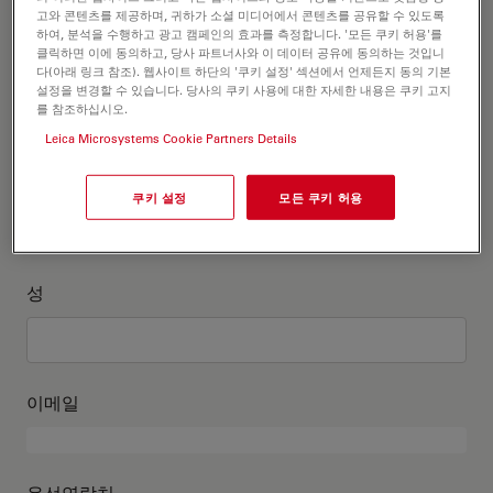
고객정보를 작성해주세요
고와 콘텐츠를 제공하며, 귀하가 소셜 미디어에서 콘텐츠를 공유할 수 있도록
하여, 분석을 수행하고 광고 캠페인의 효과를 측정합니다. '모든 쿠키 허용'를
클릭하면 이에 동의하고, 당사 파트너사와 이 데이터 공유에 동의하는 것입니
직위
다(아래 링크 참조). 웹사이트 하단의 '쿠키 설정' 섹션에서 언제든지 동의 기본
선택 사항:
설정을 변경할 수 있습니다. 당사의 쿠키 사용에 대한 자세한 내용은 쿠키 고지
를 참조하십시오.
Leica Microsystems Cookie Partners Details
이름
쿠키 설정
모든 쿠키 허용
성
이메일
유선연락처