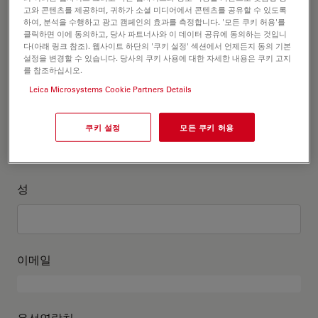
고객정보를 작성해주세요
고와 콘텐츠를 제공하며, 귀하가 소셜 미디어에서 콘텐츠를 공유할 수 있도록
하여, 분석을 수행하고 광고 캠페인의 효과를 측정합니다. '모든 쿠키 허용'를
클릭하면 이에 동의하고, 당사 파트너사와 이 데이터 공유에 동의하는 것입니
직위
다(아래 링크 참조). 웹사이트 하단의 '쿠키 설정' 섹션에서 언제든지 동의 기본
선택 사항:
설정을 변경할 수 있습니다. 당사의 쿠키 사용에 대한 자세한 내용은 쿠키 고지
를 참조하십시오.
Leica Microsystems Cookie Partners Details
이름
쿠키 설정
모든 쿠키 허용
성
이메일
유선연락처