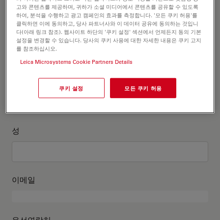
고객정보를 작성해주세요
고와 콘텐츠를 제공하며, 귀하가 소셜 미디어에서 콘텐츠를 공유할 수 있도록
하여, 분석을 수행하고 광고 캠페인의 효과를 측정합니다. '모든 쿠키 허용'를
클릭하면 이에 동의하고, 당사 파트너사와 이 데이터 공유에 동의하는 것입니
직위
다(아래 링크 참조). 웹사이트 하단의 '쿠키 설정' 섹션에서 언제든지 동의 기본
선택 사항:
설정을 변경할 수 있습니다. 당사의 쿠키 사용에 대한 자세한 내용은 쿠키 고지
를 참조하십시오.
Leica Microsystems Cookie Partners Details
이름
쿠키 설정
모든 쿠키 허용
성
이메일
유선연락처