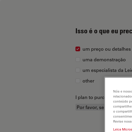
Isso é o que eu pre
um preço ou detalhes
uma demonstração
um especialista da Le
other
Nós e nosso
I plan to purchase...
relacionados
conteúdo pe
compartilhe
o compartil
consentimen
Revise noss
Leica Micro