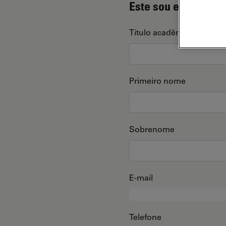
Este sou eu
Título acadêmico
Primeiro nome
Sobrenome
E-mail
Telefone