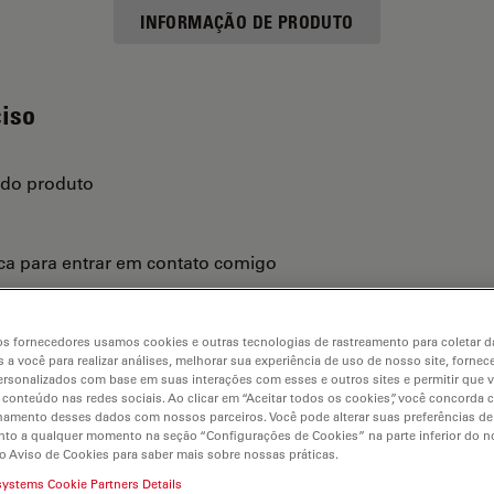
INFORMAÇÃO DE PRODUTO
ciso
 do produto
ica para entrar em contato comigo
s fornecedores usamos cookies e outras tecnologias de rastreamento para coletar 
 a você para realizar análises, melhorar sua experiência de uso de nosso site, fornec
rsonalizados com base em suas interações com esses e outros sites e permitir que 
 conteúdo nas redes sociais. Ao clicar em “Aceitar todos os cookies”, você concorda
hamento desses dados com nossos parceiros. Você pode alterar suas preferências de
to a qualquer momento na seção “Configurações de Cookies” na parte inferior do no
o Aviso de Cookies para saber mais sobre nossas práticas.
systems Cookie Partners Details