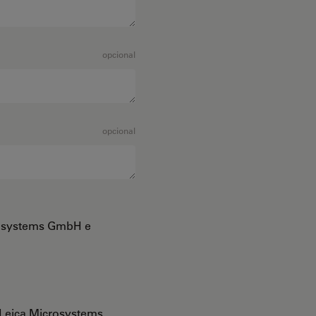
opcional
opcional
crosystems GmbH e
Leica Microsystems