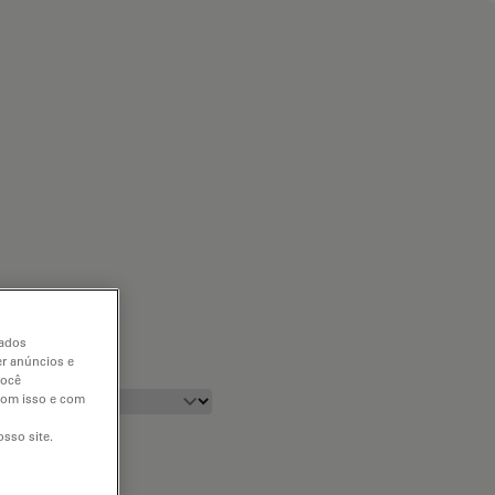
dados
er anúncios e
você
 com isso e com
sso site.