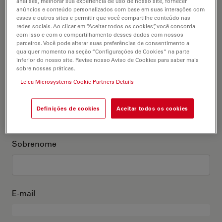
análises, melhorar sua experiência de uso de nosso site, fornecer
anúncios e conteúdo personalizados com base em suas interações com
Este sou eu
esses e outros sites e permitir que você compartilhe conteúdo nas
redes sociais. Ao clicar em “Aceitar todos os cookies”, você concorda
com isso e com o compartilhamento desses dados com nossos
Título acadêmico
parceiros. Você pode alterar suas preferências de consentimento a
opcional
qualquer momento na seção “Configurações de Cookies” na parte
inferior do nosso site. Revise nosso Aviso de Cookies para saber mais
sobre nossas práticas.
Leica Microsystems Cookie Partners Details
Primeiro nome
Definições de cookies
Aceitar todos os cookies
Sobrenome
E-mail