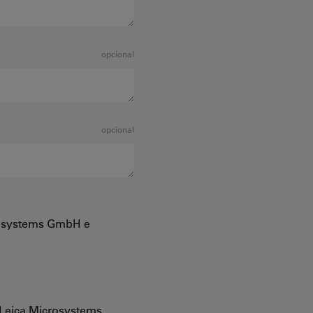
opcional
opcional
crosystems GmbH e
Leica Microsystems