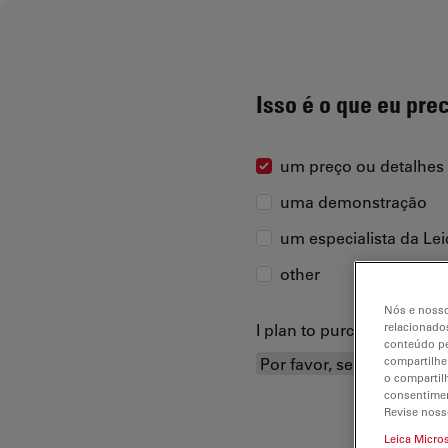
Isso é o que eu pre
um preço ou detalhes
uma demonstração
um especialista da Le
other
Nós e nosso
I plan to purchase...
relacionados
conteúdo pe
compartilhe
o compartil
consentimen
Revise noss
Leica Micro