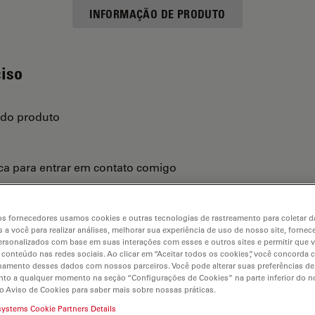
INFORMAÇÃO DE PRODUTO
ciso
 do produto
ica para entrar em contato comigo
s fornecedores usamos cookies e outras tecnologias de rastreamento para coletar 
 a você para realizar análises, melhorar sua experiência de uso de nosso site, fornec
rsonalizados com base em suas interações com esses e outros sites e permitir que 
 conteúdo nas redes sociais. Ao clicar em “Aceitar todos os cookies”, você concorda
hamento desses dados com nossos parceiros. Você pode alterar suas preferências de
to a qualquer momento na seção “Configurações de Cookies” na parte inferior do no
o Aviso de Cookies para saber mais sobre nossas práticas.
systems Cookie Partners Details