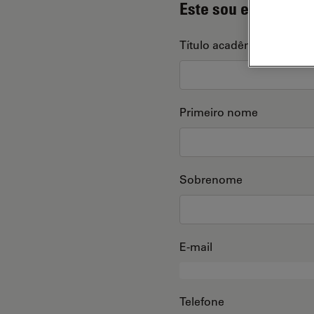
Este sou eu
Título acadêmico
Primeiro nome
Sobrenome
E-mail
Telefone