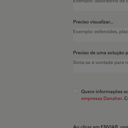
Preciso visualizar...
Preciso de uma solução pa
Quero informações so
empresas Danaher
. 
Ao clicar em ENVIAR, co