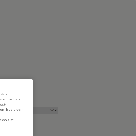
dados
er anúncios e
você
 com isso e com
sso site.