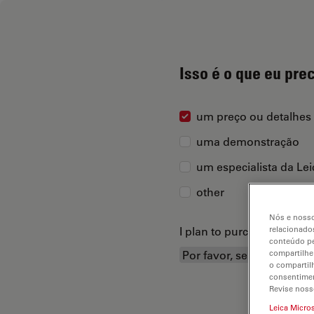
Isso é o que eu pre
um preço ou detalhes
uma demonstração
um especialista da Le
other
Nós e nosso
I plan to purchase...
relacionados
conteúdo pe
compartilhe
o compartil
consentimen
Revise noss
Leica Micro