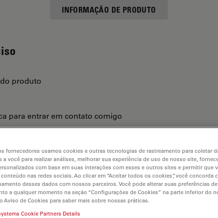
INFORMAÇÃO DE PRODUTO
ciso
 do produto
ica para entrar em contato comigo
s fornecedores usamos cookies e outras tecnologias de rastreamento para coletar 
 a você para realizar análises, melhorar sua experiência de uso de nosso site, fornec
rsonalizados com base em suas interações com esses e outros sites e permitir que 
 conteúdo nas redes sociais. Ao clicar em “Aceitar todos os cookies”, você concorda
hamento desses dados com nossos parceiros. Você pode alterar suas preferências de
to a qualquer momento na seção “Configurações de Cookies” na parte inferior do no
o Aviso de Cookies para saber mais sobre nossas práticas.
systems Cookie Partners Details