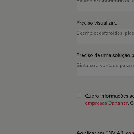
Preciso visualizar...
Preciso de uma solução pa
Quero informações so
empresas Danaher
. 
Ao clicar em ENVIAR, co