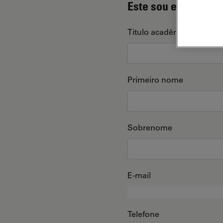
Este sou eu
Título acadêmico
Primeiro nome
Sobrenome
E-mail
Telefone