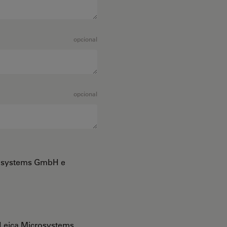
opcional
opcional
crosystems GmbH e
Leica Microsystems