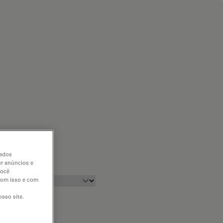
dados
er anúncios e
você
 com isso e com
sso site.