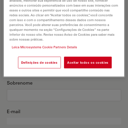
análises, melhorar sua experiência de uso de nosso site, fornecer
anúncios e conteúdo personalizados com base em suas interações com
Este sou eu
esses e outros sites e permitir que você compartilhe conteúdo nas
redes sociais. Ao clicar em “Aceitar todos os cookies”, você concorda
com isso e com o compartilhamento desses dados com nossos
Título acadêmico
parceiros. Você pode alterar suas preferências de consentimento a
opcional
qualquer momento na seção “Configurações de Cookies” na parte
inferior do nosso site. Revise nosso Aviso de Cookies para saber mais
sobre nossas práticas.
Leica Microsystems Cookie Partners Details
Primeiro nome
Definições de cookies
Aceitar todos os cookies
Sobrenome
E-mail