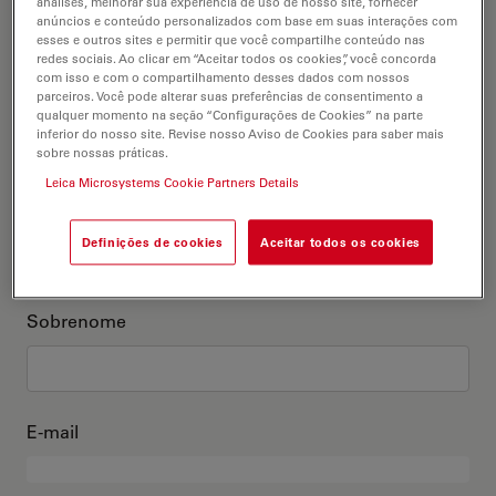
análises, melhorar sua experiência de uso de nosso site, fornecer
anúncios e conteúdo personalizados com base em suas interações com
Este sou eu
esses e outros sites e permitir que você compartilhe conteúdo nas
redes sociais. Ao clicar em “Aceitar todos os cookies”, você concorda
com isso e com o compartilhamento desses dados com nossos
Título acadêmico
parceiros. Você pode alterar suas preferências de consentimento a
opcional
qualquer momento na seção “Configurações de Cookies” na parte
inferior do nosso site. Revise nosso Aviso de Cookies para saber mais
sobre nossas práticas.
Leica Microsystems Cookie Partners Details
Primeiro nome
Definições de cookies
Aceitar todos os cookies
Sobrenome
E-mail