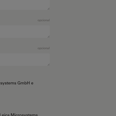
opcional
opcional
crosystems GmbH e
Leica Microsystems