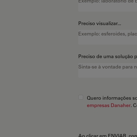
Preciso visualizar...
Preciso de uma solução pa
Quero informações so
empresas Danaher
. 
Ao clicar em ENVIAR, co