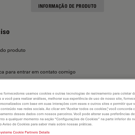
INFORMAÇÃO DE PRODUTO
ciso
 do produto
ica para entrar em contato comigo
s fornecedores usamos cookies e outras tecnologias de rastreamento para coletar 
 a você para realizar análises, melhorar sua experiência de uso de nosso site, fornec
rsonalizados com base em suas interações com esses e outros sites e permitir que 
 conteúdo nas redes sociais. Ao clicar em “Aceitar todos os cookies”, você concorda
hamento desses dados com nossos parceiros. Você pode alterar suas preferências de
to a qualquer momento na seção “Configurações de Cookies” na parte inferior do no
o Aviso de Cookies para saber mais sobre nossas práticas.
systems Cookie Partners Details