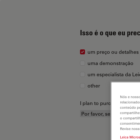
Isso é o que eu pre
um preço ou detalhes
uma demonstração
um especialista da Le
other
Nós e nosso
I plan to purchase...
relacionados
conteúdo pe
compartilhe
o compartil
consentimen
Revise noss
Leica Micro