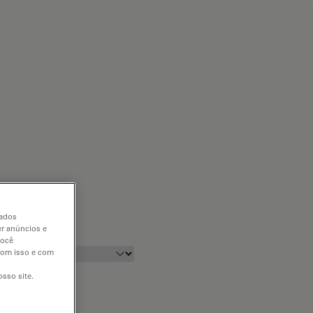
dados
er anúncios e
você
 com isso e com
sso site.