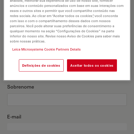
análises, melhorar sua experiência de uso de nosso site, fornecer
anúncios e conteúdo personalizados com base em suas interações com
Este sou eu
esses e outros sites e permitir que você compartilhe conteúdo nas
redes sociais. Ao clicar em “Aceitar todos os cookies”, você concorda
com isso e com o compartilhamento desses dados com nossos
Título acadêmico
parceiros. Você pode alterar suas preferências de consentimento a
opcional
qualquer momento na seção “Configurações de Cookies” na parte
inferior do nosso site. Revise nosso Aviso de Cookies para saber mais
sobre nossas práticas.
Leica Microsystems Cookie Partners Details
Primeiro nome
Definições de cookies
Aceitar todos os cookies
Sobrenome
E-mail