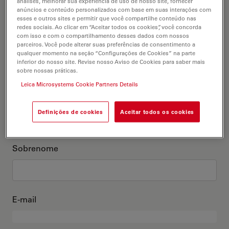
análises, melhorar sua experiência de uso de nosso site, fornecer
anúncios e conteúdo personalizados com base em suas interações com
Este sou eu
esses e outros sites e permitir que você compartilhe conteúdo nas
redes sociais. Ao clicar em “Aceitar todos os cookies”, você concorda
com isso e com o compartilhamento desses dados com nossos
Título acadêmico
parceiros. Você pode alterar suas preferências de consentimento a
opcional
qualquer momento na seção “Configurações de Cookies” na parte
inferior do nosso site. Revise nosso Aviso de Cookies para saber mais
sobre nossas práticas.
Leica Microsystems Cookie Partners Details
Primeiro nome
Definições de cookies
Aceitar todos os cookies
Sobrenome
E-mail