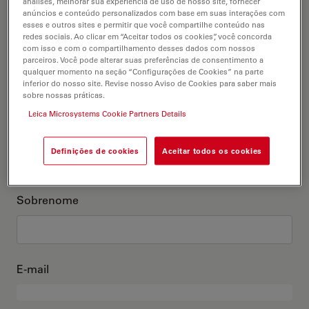
análises, melhorar sua experiência de uso de nosso site, fornecer
anúncios e conteúdo personalizados com base em suas interações com
Este sou eu
esses e outros sites e permitir que você compartilhe conteúdo nas
redes sociais. Ao clicar em “Aceitar todos os cookies”, você concorda
com isso e com o compartilhamento desses dados com nossos
Título acadêmico
parceiros. Você pode alterar suas preferências de consentimento a
opcional
qualquer momento na seção “Configurações de Cookies” na parte
inferior do nosso site. Revise nosso Aviso de Cookies para saber mais
sobre nossas práticas.
Leica Microsystems Cookie Partners Details
Primeiro nome
Definições de cookies
Aceitar todos os cookies
Sobrenome
E-mail